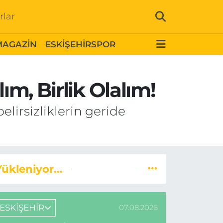
rlar
MAGAZİN
ESKİŞEHİRSPOR
ım, Birlik Olalım!
lirsizliklerin geride
Yükleniyor...
ESKİŞEHİR
07.08.2026