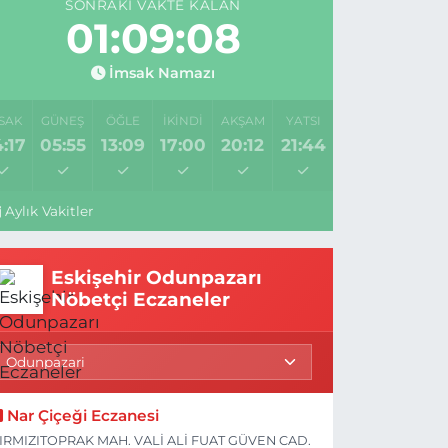
SONRAKI VAKTE KALAN
01:09:07
İmsak Namazı
SAK
GÜNEŞ
ÖĞLE
İKINDI
AKŞAM
YATSI
:17
05:55
13:09
17:00
20:12
21:44
Aylık Vakitler
Eskişehir Odunpazarı
Nöbetçi Eczaneler
Nar Çiçeği Eczanesi
IRMIZITOPRAK MAH. VALİ ALİ FUAT GÜVEN CAD.