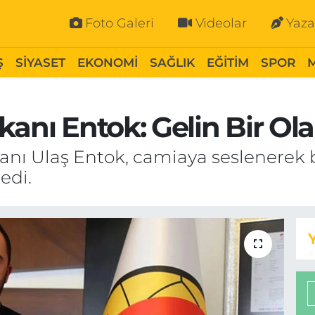
Foto Galeri
Videolar
Yaza
Ş
SİYASET
EKONOMİ
SAĞLIK
EĞİTİM
SPOR
anı Entok: Gelin Bir Olal
nı Ulaş Entok, camiaya seslenerek be
edi.