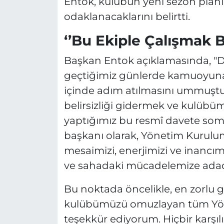
Entok, kulübün yeni sezon pla
odaklanacaklarını belirtti.
‘’Bu Ekiple Çalışmak B
Başkan Entok açıklamasında, "De
geçtiğimiz günlerde kamuoyuna b
içinde adım atılmasını ummuştu
belirsizliği gidermek ve kulü
yaptığımız bu resmî davete som
başkanı olarak, Yönetim Kurul
mesaimizi, enerjimizi ve inancı
ve sahadaki mücadelemize adadı
Bu noktada öncelikle, en zorlu
kulübümüzü omuzlayan tüm Yön
teşekkür ediyorum. Hiçbir karşı