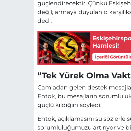
güçlendirecektir. Çünkü Eskişe
değil; armaya duyulan o karşılıks
dedi.
Eskişehirspo
Hamlesi!
İçeriği Görüntül
“Tek Yürek Olma Vakt
Camiadan gelen destek mesajlar
Entok, bu mesajların sorumlulukl
güçlü kıldığını söyledi.
Entok, açıklamasını şu sözlerle s
sorumluluğumuzu artırıyor ve biz