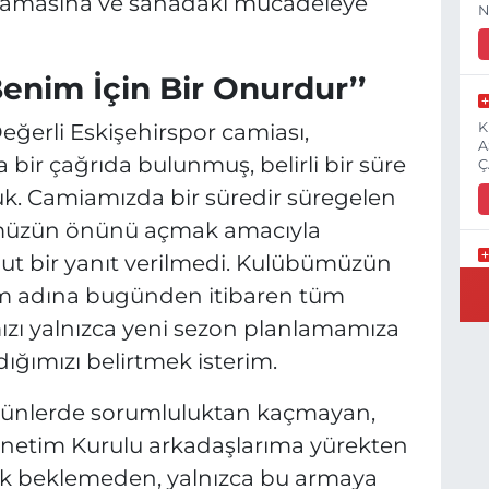
nlamasına ve sahadaki mücadeleye
N
enim İçin Bir Onurdur’’
ğerli Eskişehirspor camiası,
K
A
ir çağrıda bulunmuş, belirli bir süre
Ç
k. Camiamızda bir süredir süregelen
bümüzün önünü açmak amacıyla
ut bir yanıt verilmedi. Kulübümüzün
E
um adına bugünden itibaren tüm
3
mızı yalnızca yeni sezon planlamamıza
ğımızı belirtmek isterim.
 günlerde sorumluluktan kaçmayan,
İ
H
etim Kurulu arkadaşlarıma yürekten
S
lık beklemeden, yalnızca bu armaya