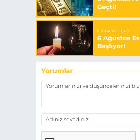
Geçti!
EDITÖRÜN SEÇTIĞI
6 Ağustos Es
Başlıyor!
Yorumlar