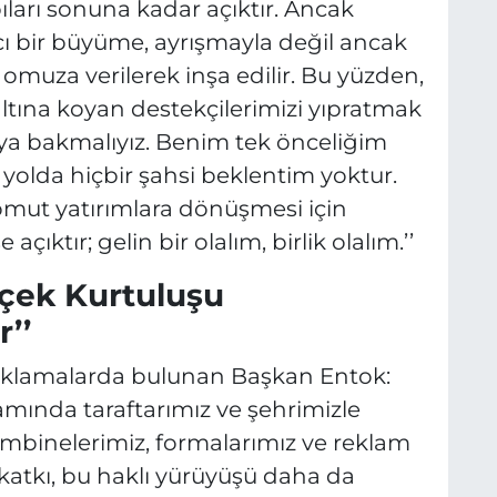
arı sonuna kadar açıktır. Ancak
cı bir büyüme, ayrışmayla değil ancak
omuza verilerek inşa edilir. Bu yüzden,
 altına koyan destekçilerimizi yıpratmak
aya bakmalıyız. Benim tek önceliğim
 yolda hiçbir şahsi beklentim yoktur.
somut yatırımlara dönüşmesi için
ıktır; gelin bir olalım, birlik olalım.’’
rçek Kurtuluşu
’’
açıklamalarda bulunan Başkan Entok:
samında taraftarımız ve şehrimizle
ombinelerimiz, formalarımız ve reklam
katkı, bu haklı yürüyüşü daha da