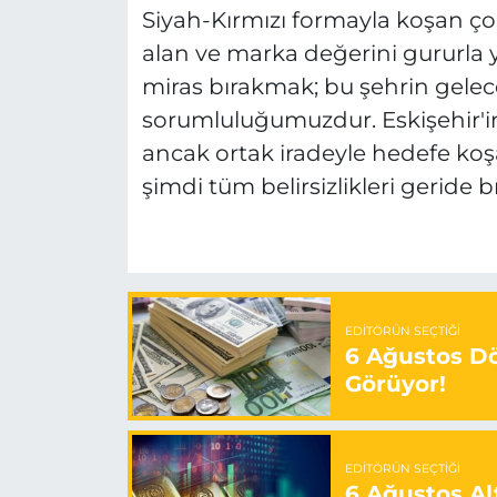
Siyah-Kırmızı formayla koşan ço
alan ve marka değerini gururla y
miras bırakmak; bu şehrin gelec
sorumluluğumuzdur. Eskişehir'i
ancak ortak iradeyle hedefe koşa
şimdi tüm belirsizlikleri geride 
EDITÖRÜN SEÇTIĞI
6 Ağustos Dö
Görüyor!
EDITÖRÜN SEÇTIĞI
6 Ağustos Alt