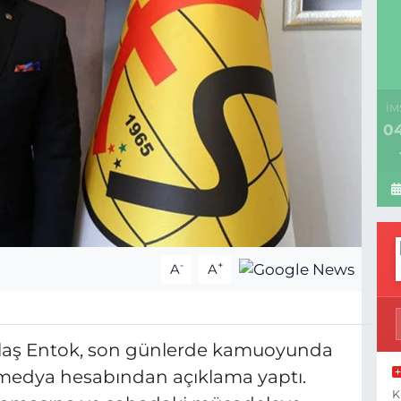
İM
04
-
+
A
A
Ulaş Entok, son günlerde kamuoyunda
al medya hesabından açıklama yaptı.
K