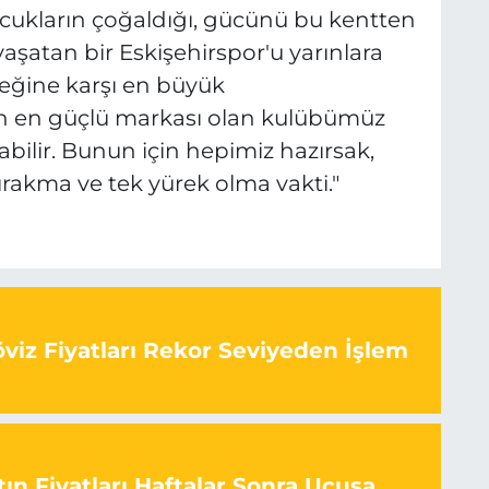
cukların çoğaldığı, gücünü bu kentten
aşatan bir Eskişehirspor'u yarınlara
eğine karşı en büyük
n en güçlü markası olan kulübümüz
bilir. Bunun için hepimiz hazırsak,
bırakma ve tek yürek olma vakti."
viz Fiyatları Rekor Seviyeden İşlem
ın Fiyatları Haftalar Sonra Uçuşa