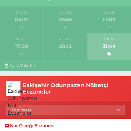
İMSAK
GÜNEŞ
ÖĞLE
04:17
05:55
13:09
İKINDI
AKŞAM
YATSI
17:00
20:12
21:44
Aylık Vakitler
Eskişehir Odunpazarı Nöbetçi
Eczaneler
Nar Çiçeği Eczanesi