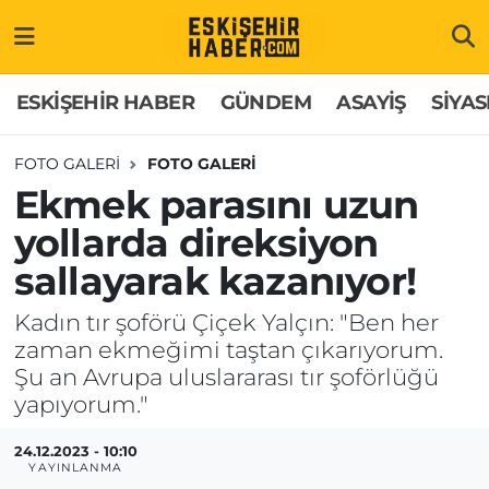
ESKİŞEHİR HABER
Gizlilik Politikası
Odunpazarı Hava Durumu
ESKİŞEHİR HABER
GÜNDEM
ASAYİŞ
SİYAS
GÜNDEM
Hakkımızda
Odunpazarı Trafik Yoğunluk Haritası
FOTO GALERI
FOTO GALERİ
Ekmek parasını uzun
ASAYİŞ
İletişim
Süper Lig Puan Durumu ve Fikstür
yollarda direksiyon
SİYASET
Künye
Tüm Manşetler
sallayarak kazanıyor!
EKONOMİ
Son Dakika Haberleri
Kadın tır şoförü Çiçek Yalçın: "Ben her
zaman ekmeğimi taştan çıkarıyorum.
SAĞLIK
Haber Arşivi
Şu an Avrupa uluslararası tır şoförlüğü
yapıyorum."
EĞİTİM
24.12.2023 - 10:10
YAYINLANMA
SPOR