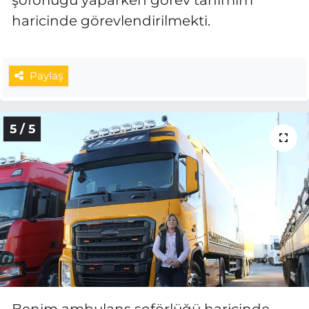
şoförlüğü yaparken görev tanımım
haricinde görevlendirilmekti.
Paylaş
5 / 5
Benim ambulans şoförlüğü haricinde