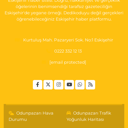
Eskişehir haber sitesi. Doğru, hakkaniyet ve gerçeklik
öğelerinin benimsendiği tarafsız gazeteciliğin
Eskişehir'de yegane örneği. Dedikoduyu değil gerçekleri
öğrenebileceğiniz Eskişehir haber platformu.
Kurtuluş Mah. Pazaryeri Sok. No:1 Eskişehir
0222 332 12 13
[email protected]
Odunpazarı Hava
Odunpazarı Trafik
Durumu
Yoğunluk Haritası