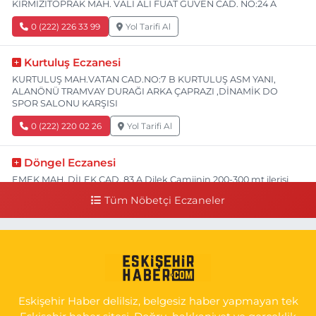
KIRMIZITOPRAK MAH. VALİ ALİ FUAT GÜVEN CAD. NO:24 A
0 (222) 226 33 99
Yol Tarifi Al
Kurtuluş Eczanesi
KURTULUŞ MAH.VATAN CAD.NO:7 B KURTULUŞ ASM YANI,
ALANÖNÜ TRAMVAY DURAĞI ARKA ÇAPRAZI ,DİNAMİK DO
SPOR SALONU KARŞISI
0 (222) 220 02 26
Yol Tarifi Al
Döngel Eczanesi
EMEK MAH. DİLEK CAD. 83 A Dilek Camiinin 200-300 mt ilerisi
bim markete kadar sol tarafı
Tüm Nöbetçi Eczaneler
0 (222) 250 11 88
Yol Tarifi Al
Tepeoğlu Eczanesi
İSTİKLAL MAH. ŞAİR FUZULİ CAD. NO:35 A HAVA HASTANESİ
KARŞI KÖŞESİ ŞAİR FUZULİ AİLE SAĞLIĞI MERKEZİ KARŞISI
Eskişehir Haber delilsiz, belgesiz haber yapmayan tek
0 (222) 230 11 31
Yol Tarifi Al