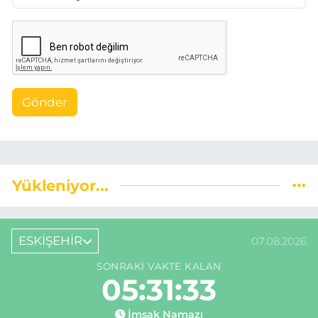
Gönder
Yükleniyor...
ESKİŞEHİR
07.08.2026
SONRAKI VAKTE KALAN
05:31:32
İmsak Namazı