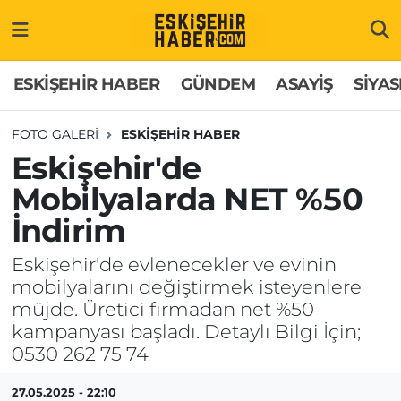
ESKİŞEHİR HABER
Gizlilik Politikası
Odunpazarı Hava Durumu
ESKİŞEHİR HABER
GÜNDEM
ASAYİŞ
SİYAS
GÜNDEM
Hakkımızda
Odunpazarı Trafik Yoğunluk Haritası
FOTO GALERI
ESKİŞEHİR HABER
Eskişehir'de
ASAYİŞ
İletişim
Süper Lig Puan Durumu ve Fikstür
Mobilyalarda NET %50
SİYASET
Künye
Tüm Manşetler
İndirim
EKONOMİ
Son Dakika Haberleri
Eskişehir'de evlenecekler ve evinin
mobilyalarını değiştirmek isteyenlere
SAĞLIK
Haber Arşivi
müjde. Üretici firmadan net %50
kampanyası başladı. Detaylı Bilgi İçin;
EĞİTİM
0530 262 75 74
SPOR
27.05.2025 - 22:10