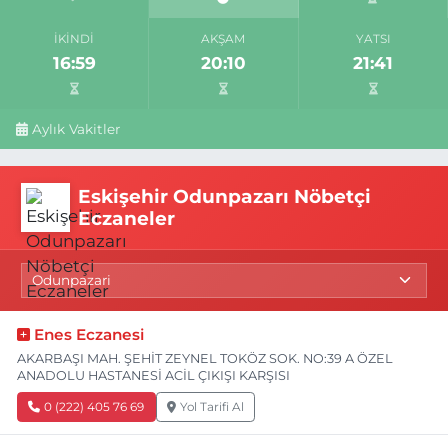
İKINDI
AKŞAM
YATSI
16:59
20:10
21:41
Aylık Vakitler
Eskişehir Odunpazarı Nöbetçi
Eczaneler
Enes Eczanesi
AKARBAŞI MAH. ŞEHİT ZEYNEL TOKÖZ SOK. NO:39 A ÖZEL
ANADOLU HASTANESİ ACİL ÇIKIŞI KARŞISI
0 (222) 405 76 69
Yol Tarifi Al