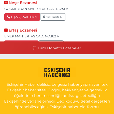
Neşe Eczanesi
GÖKMEYDAN MAH. ULUS CAD. NO:51 A
0 (222) 240 09 87
Yol Tarifi Al
Ertaş Eczanesi
EMEK MAH. ERTAŞ CAD. NO:182 A
0 (541) 531 74 48
Yol Tarifi Al
Tüm Nöbetçi Eczaneler
Seda Eczanesi
KIRMIZITOPRAK MH.ERCAN SK.NO:14 ESKİ ASKER HASTANESİ
YAN SOKAĞI POLİKLİNİK KAPISI TAM KARŞISI I
0 (222) 225 92 45
Yol Tarifi Al
Eskişehir Haber delilsiz, belgesiz haber yapmayan tek
Eskişehir haber sitesi. Doğru, hakkaniyet ve gerçeklik
öğelerinin benimsendiği tarafsız gazeteciliğin
Eskişehir'de yegane örneği. Dedikoduyu değil gerçekleri
öğrenebileceğiniz Eskişehir haber platformu.