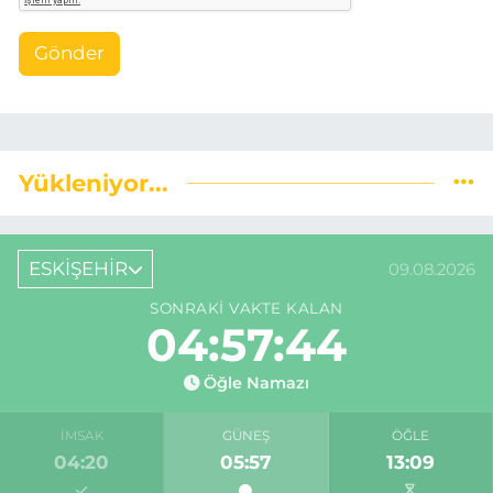
Gönder
Yükleniyor...
ESKİŞEHİR
09.08.2026
SONRAKI VAKTE KALAN
04:57:43
Öğle Namazı
İMSAK
GÜNEŞ
ÖĞLE
04:20
05:57
13:09