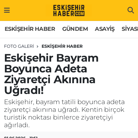
ESKİŞEHİR HABER
Gizlilik Politikası
Odunpazarı Hava Durumu
ESKİŞEHİR HABER
GÜNDEM
ASAYİŞ
SİYAS
GÜNDEM
Hakkımızda
Odunpazarı Trafik Yoğunluk Haritası
FOTO GALERI
ESKİŞEHİR HABER
Eskişehir Bayram
ASAYİŞ
İletişim
Süper Lig Puan Durumu ve Fikstür
Boyunca Adeta
SİYASET
Künye
Tüm Manşetler
Ziyaretçi Akınına
EKONOMİ
Son Dakika Haberleri
Uğradı!
Eskişehir, bayram tatili boyunca adeta
SAĞLIK
Haber Arşivi
ziyaretçi akınına uğradı. Kentin birçok
turistik noktası binlerce ziyaretçiyi
EĞİTİM
ağırladı.
SPOR