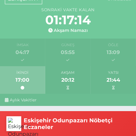
SONRAKI VAKTE KALAN
01:17:13
Akşam Namazı
İMSAK
GÜNEŞ
ÖĞLE
04:17
05:55
13:09
İKINDI
AKŞAM
YATSI
17:00
20:12
21:44
Aylık Vakitler
Eskişehir Odunpazarı Nöbetçi
Eczaneler