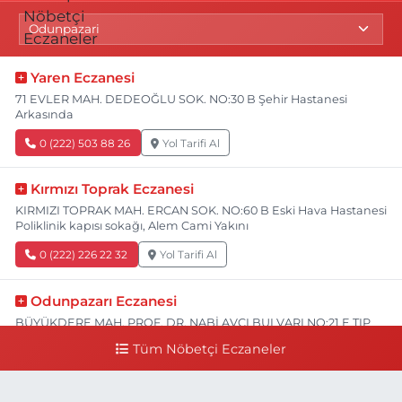
Yaren Eczanesi
71 EVLER MAH. DEDEOĞLU SOK. NO:30 B Şehir Hastanesi
Arkasında
0 (222) 503 88 26
Yol Tarifi Al
Kırmızı Toprak Eczanesi
KIRMIZI TOPRAK MAH. ERCAN SOK. NO:60 B Eski Hava Hastanesi
Poliklinik kapısı sokağı, Alem Cami Yakını
0 (222) 226 22 32
Yol Tarifi Al
Odunpazarı Eczanesi
BÜYÜKDERE MAH. PROF. DR. NABİ AVCI BULVARI NO:21 E TIP
FAKÜLTESİ KARŞISI
Tüm Nöbetçi Eczaneler
0 (505) 506 26 00
Yol Tarifi Al