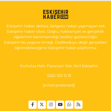
Serap Eczanesi
YENİDOĞAN MH.ŞEHİT SERKAN ÖZAYDIN CD.8 B ESKİ DEVLET
HAST. DOĞUMEVİ KARŞ.
0 (222) 237 75 17
Yol Tarifi Al
Eskişehir Haber delilsiz, belgesiz haber yapmayan tek
Eskişehir haber sitesi. Doğru, hakkaniyet ve gerçeklik
öğelerinin benimsendiği tarafsız gazeteciliğin
Eskişehir'de yegane örneği. Dedikoduyu değil gerçekleri
öğrenebileceğiniz Eskişehir haber platformu.
Kurtuluş Mah. Pazaryeri Sok. No:1 Eskişehir
0222 332 12 13
[email protected]