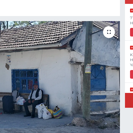
7
H
K
H
Y
B
N