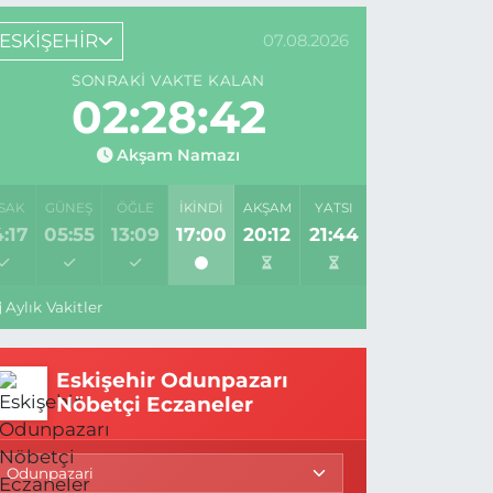
ESKİŞEHİR
07.08.2026
SONRAKI VAKTE KALAN
02:28:41
Akşam Namazı
SAK
GÜNEŞ
ÖĞLE
İKINDI
AKŞAM
YATSI
:17
05:55
13:09
17:00
20:12
21:44
Aylık Vakitler
Eskişehir Odunpazarı
Nöbetçi Eczaneler