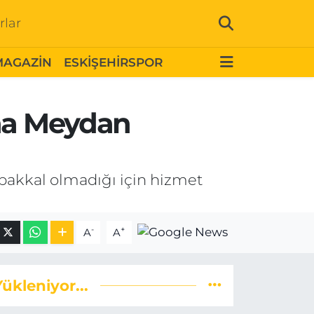
rlar
MAGAZİN
ESKİŞEHİRSPOR
ana Meydan
bakkal olmadığı için hizmet
-
+
A
A
Yükleniyor...