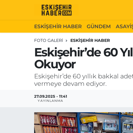
ESKİŞEHİR HABER
Gizlilik Politikası
Odunpazarı Hava Durumu
ESKİŞEHİR HABER
GÜNDEM
ASAYİ
GÜNDEM
Hakkımızda
Odunpazarı Trafik Yoğunluk Haritası
FOTO GALERI
ESKİŞEHİR HABER
Eskişehir’de 60 
ASAYİŞ
İletişim
Süper Lig Puan Durumu ve Fikstür
Okuyor
SİYASET
Künye
Tüm Manşetler
Eskişehir’de 60 yıllık bakkal 
vermeye devam ediyor.
EKONOMİ
Son Dakika Haberleri
27.09.2025 - 11:41
SAĞLIK
Haber Arşivi
YAYINLANMA
EĞİTİM
SPOR