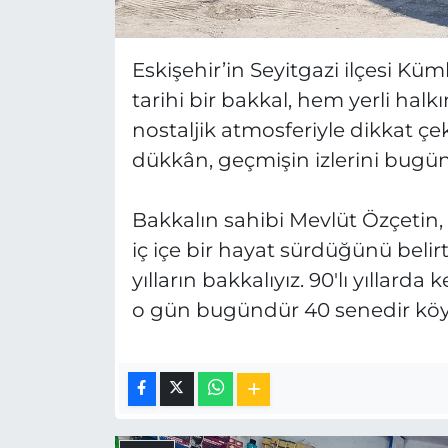
Eskişehir’in Seyitgazi ilçesi Kü
tarihi bir bakkal, hem yerli halkı
nostaljik atmosferiyle dikkat çe
dükkân, geçmişin izlerini bugün
Bakkalın sahibi Mevlüt Özçetin,
iç içe bir hayat sürdüğünü belirtt
yılların bakkalıyız. 90'lı yıllard
o gün bugündür 40 senedir köyl