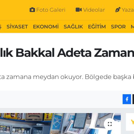
Foto Galeri
Videolar
Yaza
Ş
SİYASET
EKONOMİ
SAĞLIK
EĞİTİM
SPOR
Yıllık Bakkal Adeta Zam
adeta zamana meydan okuyor. Bölgede başka 