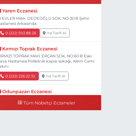
Yaren Eczanesi
1 EVLER MAH. DEDEOĞLU SOK. NO:30 B Şehir
astanesi Arkasında
0 (222) 503 88 26
Yol Tarifi Al
Kırmızı Toprak Eczanesi
IRMIZI TOPRAK MAH. ERCAN SOK. NO:60 B Eski
ava Hastanesi Poliklinik kapısı sokağı, Alem Cami
akını
0 (222) 226 22 32
Yol Tarifi Al
Odunpazarı Eczanesi
ÜYÜKDERE MAH. PROF. DR. NABİ AVCI BULVARI
Tüm Nöbetçi Eczaneler
O:21 E TIP FAKÜLTESİ KARŞISI
0 (505) 506 26 00
Yol Tarifi Al
Serap Eczanesi