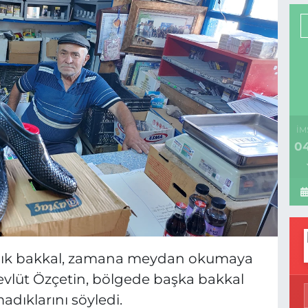
İM
04
ıllık bakkal, zamana meydan okumaya
evlüt Özçetin, bölgede başka bakkal
dıklarını söyledi.