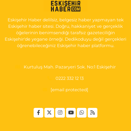
İSTİKLAL MAH. ŞAİR FUZULİ CAD. NO:35 A HAVA HASTANESİ
KARŞI KÖŞESİ ŞAİR FUZULİ AİLE SAĞLIĞI MERKEZİ KARŞISI
Eskişehir Haber delilsiz, belgesiz haber yapmayan tek
0 (222) 230 11 31
Yol Tarifi Al
Eskişehir haber sitesi. Doğru, hakkaniyet ve gerçeklik
öğelerinin benimsendiği tarafsız gazeteciliğin
Eskişehir'de yegane örneği. Dedikoduyu değil gerçekleri
öğrenebileceğiniz Eskişehir haber platformu.
Kurtuluş Mah. Pazaryeri Sok. No:1 Eskişehir
0222 332 12 13
[email protected]