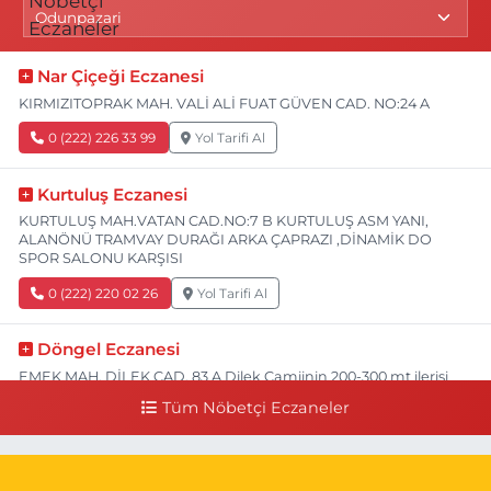
Nar Çiçeği Eczanesi
KIRMIZITOPRAK MAH. VALİ ALİ FUAT GÜVEN CAD. NO:24 A
0 (222) 226 33 99
Yol Tarifi Al
Kurtuluş Eczanesi
KURTULUŞ MAH.VATAN CAD.NO:7 B KURTULUŞ ASM YANI,
ALANÖNÜ TRAMVAY DURAĞI ARKA ÇAPRAZI ,DİNAMİK DO
SPOR SALONU KARŞISI
0 (222) 220 02 26
Yol Tarifi Al
Döngel Eczanesi
EMEK MAH. DİLEK CAD. 83 A Dilek Camiinin 200-300 mt ilerisi
bim markete kadar sol tarafı
Tüm Nöbetçi Eczaneler
0 (222) 250 11 88
Yol Tarifi Al
Tepeoğlu Eczanesi