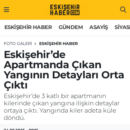
ESKİŞEHİR HABER
Gizlilik Politikası
Odunpazarı Hava Durumu
ESKİŞEHİR HABER
GÜNDEM
ASAYİŞ
SİYAS
GÜNDEM
Hakkımızda
Odunpazarı Trafik Yoğunluk Haritası
FOTO GALERI
ESKİŞEHİR HABER
Eskişehir’de
ASAYİŞ
İletişim
Süper Lig Puan Durumu ve Fikstür
Apartmanda Çıkan
SİYASET
Künye
Tüm Manşetler
Yangının Detayları Orta
EKONOMİ
Son Dakika Haberleri
Çıktı
Eskişehir’de 3 katlı bir apartmanın
SAĞLIK
Haber Arşivi
kilerinde çıkan yangına ilişkin detaylar
ortaya çıktı. Yangında kiler adeta küle
EĞİTİM
döndü.
SPOR