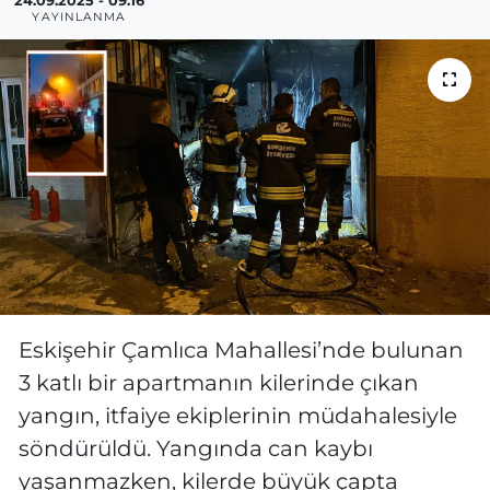
24.09.2025 - 09:16
YAYINLANMA
MAGAZİN
ESKİŞEHİRSPOR
Eskişehir Çamlıca Mahallesi’nde bulunan
3 katlı bir apartmanın kilerinde çıkan
yangın, itfaiye ekiplerinin müdahalesiyle
söndürüldü. Yangında can kaybı
yaşanmazken, kilerde büyük çapta