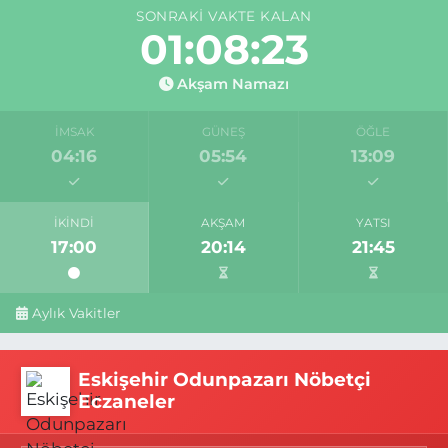
SONRAKI VAKTE KALAN
01:08:22
Akşam Namazı
İMSAK
GÜNEŞ
ÖĞLE
04:16
05:54
13:09
İKINDI
AKŞAM
YATSI
17:00
20:14
21:45
Aylık Vakitler
Eskişehir Odunpazarı Nöbetçi
Eczaneler