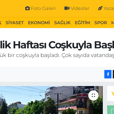
Foto Galeri
Videolar
Yaza
Ş
SİYASET
EKONOMİ
SAĞLIK
EĞİTİM
SPOR
ik Haftası Coşkuyla Başl
yük bir coşkuyla başladı. Çok sayıda vatand