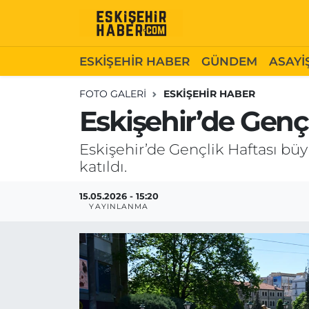
ESKİŞEHİR HABER
Gizlilik Politikası
Odunpazarı Hava Durumu
ESKİŞEHİR HABER
GÜNDEM
ASAYİ
GÜNDEM
Hakkımızda
Odunpazarı Trafik Yoğunluk Haritası
FOTO GALERI
ESKİŞEHİR HABER
Eskişehir’de Gençl
ASAYİŞ
İletişim
Süper Lig Puan Durumu ve Fikstür
Eskişehir’de Gençlik Haftası bü
SİYASET
Künye
Tüm Manşetler
katıldı.
EKONOMİ
Son Dakika Haberleri
15.05.2026 - 15:20
YAYINLANMA
SAĞLIK
Haber Arşivi
EĞİTİM
SPOR