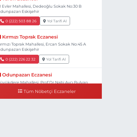
1 Evler Mahallesi, Dedeoğlu Sokak No:30 B
dunpazarı Eskişehir
0 (222) 503 88 26
Yol Tarifi Al
Kırmızı Toprak Eczanesi
ırmızı Toprak Mahallesi, Ercan Sokak No:45 A
dunpazarı Eskişehir
0 (222) 226 22 32
Yol Tarifi Al
Odunpazarı Eczanesi
üyükdere Mahallesi, Prof.Dr.Nabi Avcı Bulvarı
o:21 E Odunpazarı Eskişehir
Tüm Nöbetçi Eczaneler
0 (505) 506 26 00
Yol Tarifi Al
Serap Eczanesi
enidoğan Mahallesi, Şehit Serkan Özaydın
addesi No:8 B Odunpazarı Eskişehir
0 (222) 237 75 17
Yol Tarifi Al