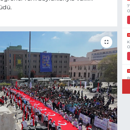
7
üdü.
O
K
O
B
N
Y
C