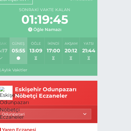
SONRAKI VAKTE KALAN
01:19:43
Öğle Namazı
SAK
GÜNEŞ
ÖĞLE
İKINDI
AKŞAM
YATSI
:17
05:55
13:09
17:00
20:12
21:44
Aylık Vakitler
Eskişehir Odunpazarı
Nöbetçi Eczaneler
Yaren Eczanesi