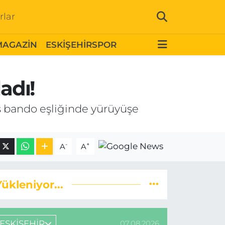
rlar
MAGAZİN
ESKİŞEHİRSPOR
adı!
aş bando eşliğinde yürüyüşe
-
+
A
A
Yükleniyor...
ESKİŞEHİR
07.08.2026