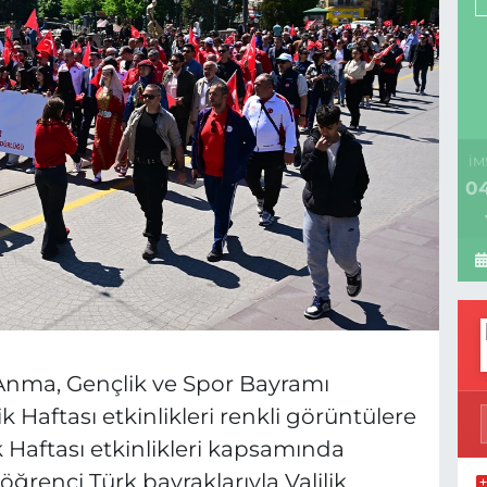
İM
04
 Anma, Gençlik ve Spor Bayramı
aftası etkinlikleri renkli görüntülere
k Haftası etkinlikleri kapsamında
ğrenci Türk bayraklarıyla Valilik