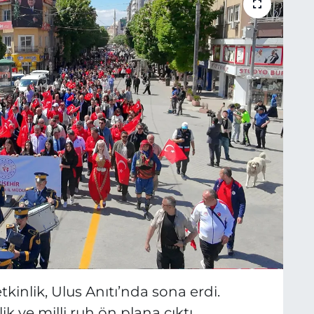
kinlik, Ulus Anıtı’nda sona erdi.
k ve milli ruh ön plana çıktı.