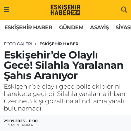
ESKİŞEHİR HABER
Gizlilik Politikası
Odunpazarı Hava Durumu
ESKİŞEHİR HABER
GÜNDEM
ASAYİŞ
SİYAS
GÜNDEM
Hakkımızda
Odunpazarı Trafik Yoğunluk Haritası
FOTO GALERI
ESKİŞEHİR HABER
Eskişehir’de Olaylı
ASAYİŞ
İletişim
Süper Lig Puan Durumu ve Fikstür
Gece! Silahla Yaralanan
SİYASET
Künye
Tüm Manşetler
Şahıs Aranıyor
EKONOMİ
Son Dakika Haberleri
Eskişehir’de olaylı gece polis ekiplerini
harekete geçirdi. Silahla yaralama ihbarı
SAĞLIK
Haber Arşivi
üzerine 3 kişi gözaltına alındı ama yaralı
bulunamadı.
EĞİTİM
29.09.2025 - 11:00
YAYINLANMA
SPOR