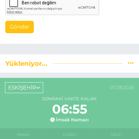
Gönder
Yükleniyor...
ESKİŞEHİR
07.08.2026
SONRAKI VAKTE KALAN
06:54
İmsak Namazı
İMSAK
GÜNEŞ
ÖĞLE