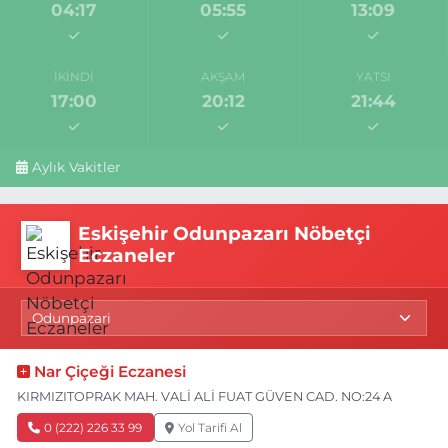
04:17
05:55
13:09
İKINDI
AKŞAM
YATSI
17:00
20:12
21:44
Aylık Vakitler
Eskişehir Odunpazarı Nöbetçi
Eczaneler
Nar Çiçeği Eczanesi
KIRMIZITOPRAK MAH. VALİ ALİ FUAT GÜVEN CAD. NO:24 A
0 (222) 226 33 99
Yol Tarifi Al