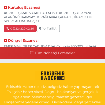
Kurtuluş Eczanesi
KURTULUŞ MAH.VATAN CAD.NO:7 B KURTULUŞ ASM YANI,
ALANÖNÜ TRAMVAY DURAĞI ARKA ÇAPRAZI ,DİNAMİK DO
SPOR SALONU KARŞISI
0 (222) 220 02 26
Yol Tarifi Al
Döngel Eczanesi
EMEK MAH. DİLEK CAD. 83 A Dilek Camiinin 200-300 mt ilerisi
bim markete kadar sol tarafı
Tüm Nöbetçi Eczaneler
0 (222) 250 11 88
Yol Tarifi Al
Tepeoğlu Eczanesi
İSTİKLAL MAH. ŞAİR FUZULİ CAD. NO:35 A HAVA HASTANESİ
KARŞI KÖŞESİ ŞAİR FUZULİ AİLE SAĞLIĞI MERKEZİ KARŞISI
Eskişehir Haber delilsiz, belgesiz haber yapmayan tek
0 (222) 230 11 31
Yol Tarifi Al
Eskişehir haber sitesi. Doğru, hakkaniyet ve gerçeklik
öğelerinin benimsendiği tarafsız gazeteciliğin
Eskişehir'de yegane örneği. Dedikoduyu değil gerçekleri