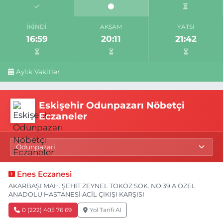
İKINDI
AKŞAM
YATSI
16:59
20:11
21:42
Aylık Vakitler
Eskişehir Odunpazarı Nöbetçi
Eczaneler
Enes Eczanesi
AKARBAŞI MAH. ŞEHİT ZEYNEL TOKÖZ SOK. NO:39 A ÖZEL
ANADOLU HASTANESİ ACİL ÇIKIŞI KARŞISI
0 (222) 405 76 69
Yol Tarifi Al