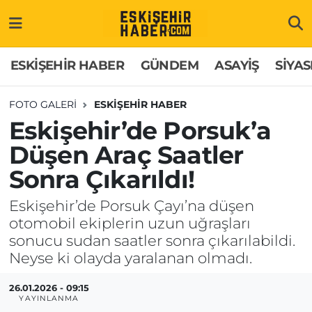
ESKİŞEHİR HABER
Gizlilik Politikası
Odunpazarı Hava Durumu
ESKİŞEHİR HABER
GÜNDEM
ASAYİŞ
SİYAS
GÜNDEM
Hakkımızda
Odunpazarı Trafik Yoğunluk Haritası
FOTO GALERI
ESKİŞEHİR HABER
Eskişehir’de Porsuk’a
ASAYİŞ
İletişim
Süper Lig Puan Durumu ve Fikstür
Düşen Araç Saatler
SİYASET
Künye
Tüm Manşetler
Sonra Çıkarıldı!
EKONOMİ
Son Dakika Haberleri
Eskişehir’de Porsuk Çayı’na düşen
otomobil ekiplerin uzun uğraşları
SAĞLIK
Haber Arşivi
sonucu sudan saatler sonra çıkarılabildi.
Neyse ki olayda yaralanan olmadı.
EĞİTİM
26.01.2026 - 09:15
YAYINLANMA
SPOR