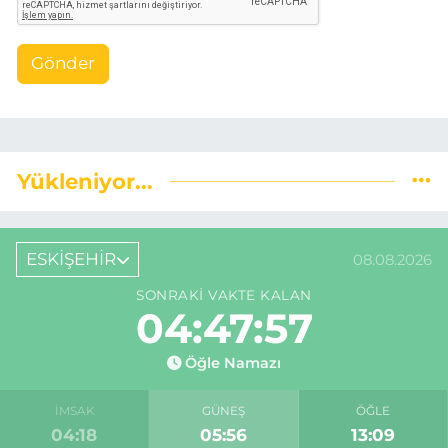
Gönder
Yükleniyor...
ESKİŞEHİR
08.08.2026
SONRAKI VAKTE KALAN
04:47:57
Öğle Namazı
İMSAK
GÜNEŞ
ÖĞLE
04:18
05:56
13:09