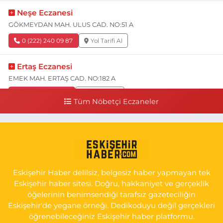
Neşe Eczanesi
GÖKMEYDAN MAH. ULUS CAD. NO:51 A
0 (222) 240 09 87
Yol Tarifi Al
Ertaş Eczanesi
EMEK MAH. ERTAŞ CAD. NO:182 A
0 (541) 531 74 48
Yol Tarifi Al
Tüm Nöbetçi Eczaneler
Seda Eczanesi
KIRMIZITOPRAK MH.ERCAN SK.NO:14 ESKİ ASKER HASTANESİ
YAN SOKAĞI POLİKLİNİK KAPISI TAM KARŞISI I
0 (222) 225 92 45
Yol Tarifi Al
Eskişehir Haber delilsiz, belgesiz haber yapmayan tek
Eskişehir haber sitesi. Doğru, hakkaniyet ve gerçeklik
öğelerinin benimsendiği tarafsız gazeteciliğin
Eskişehir'de yegane örneği. Dedikoduyu değil gerçekleri
öğrenebileceğiniz Eskişehir haber platformu.