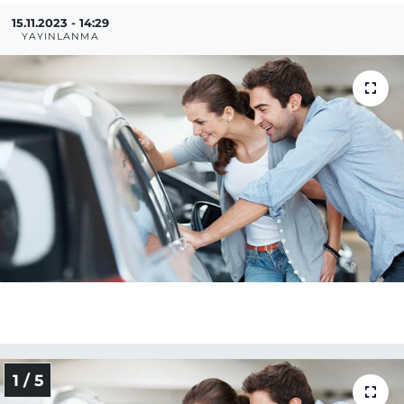
15.11.2023 - 14:29
MAGAZİN
YAYINLANMA
ESKİŞEHİRSPOR
1 / 5