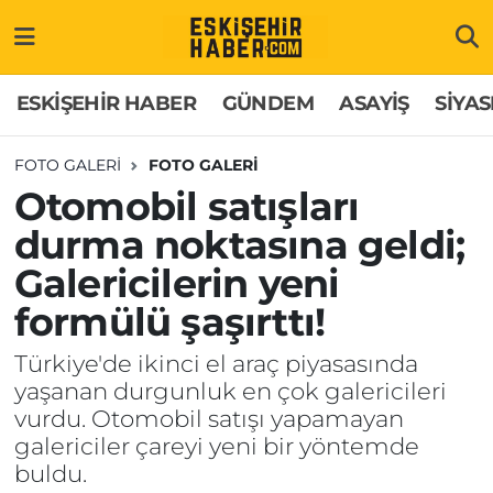
ESKİŞEHİR HABER
Gizlilik Politikası
Odunpazarı Hava Durumu
ESKİŞEHİR HABER
GÜNDEM
ASAYİŞ
SİYAS
GÜNDEM
Hakkımızda
Odunpazarı Trafik Yoğunluk Haritası
FOTO GALERI
FOTO GALERİ
Otomobil satışları
ASAYİŞ
İletişim
Süper Lig Puan Durumu ve Fikstür
durma noktasına geldi;
SİYASET
Künye
Tüm Manşetler
Galericilerin yeni
EKONOMİ
Son Dakika Haberleri
formülü şaşırttı!
Türkiye'de ikinci el araç piyasasında
SAĞLIK
Haber Arşivi
yaşanan durgunluk en çok galericileri
vurdu. Otomobil satışı yapamayan
EĞİTİM
galericiler çareyi yeni bir yöntemde
buldu.
SPOR