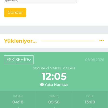
Gönder
Yükleniyor...
ESKİŞEHİR
08.08.2026
SONRAKI VAKTE KALAN
12:04
Yatsı Namazı
İMSAK
GÜNEŞ
ÖĞLE
04:18
05:56
13:09