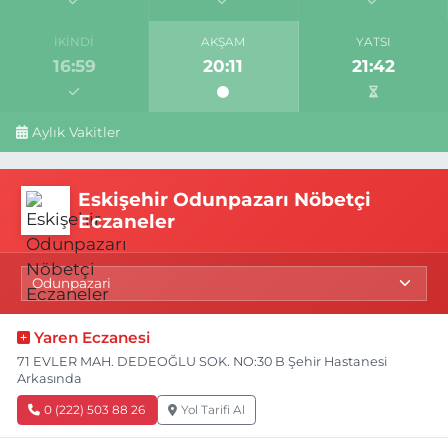
İKINDI
AKŞAM
YATSI
16:59
20:11
21:42
Aylık Vakitler
Eskişehir Odunpazarı Nöbetçi
Eczaneler
Yaren Eczanesi
71 EVLER MAH. DEDEOĞLU SOK. NO:30 B Şehir Hastanesi
Arkasında
0 (222) 503 88 26
Yol Tarifi Al