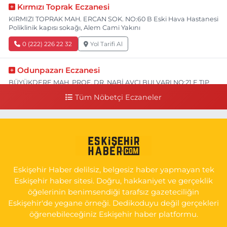
Kırmızı Toprak Eczanesi
KIRMIZI TOPRAK MAH. ERCAN SOK. NO:60 B Eski Hava Hastanesi
Poliklinik kapısı sokağı, Alem Cami Yakını
0 (222) 226 22 32
Yol Tarifi Al
Odunpazarı Eczanesi
BÜYÜKDERE MAH. PROF. DR. NABİ AVCI BULVARI NO:21 E TIP
FAKÜLTESİ KARŞISI
Tüm Nöbetçi Eczaneler
0 (505) 506 26 00
Yol Tarifi Al
Serap Eczanesi
YENİDOĞAN MH.ŞEHİT SERKAN ÖZAYDIN CD.8 B ESKİ DEVLET
HAST. DOĞUMEVİ KARŞ.
Eskişehir Haber delilsiz, belgesiz haber yapmayan tek
0 (222) 237 75 17
Yol Tarifi Al
Eskişehir haber sitesi. Doğru, hakkaniyet ve gerçeklik
öğelerinin benimsendiği tarafsız gazeteciliğin
Eskişehir'de yegane örneği. Dedikoduyu değil gerçekleri
öğrenebileceğiniz Eskişehir haber platformu.