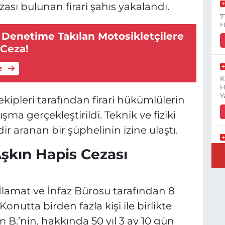
ası bulunan firari şahıs yakalandı.
7
H
 Denetime Takılan Motosikletçilere
 Ceza!
e
K
H
Y
kipleri tarafından firari hükümlülerin
ma gerçekleştirildi. Teknik ve fiziki
ir aranan bir şüphelinin izine ulaştı.
şkın Hapis Cezası
B
N
r İlamat ve İnfaz Bürosu tarafından 8
nutta birden fazla kişi ile birlikte
Y
.’nin, hakkında 50 yıl 3 ay 10 gün
E