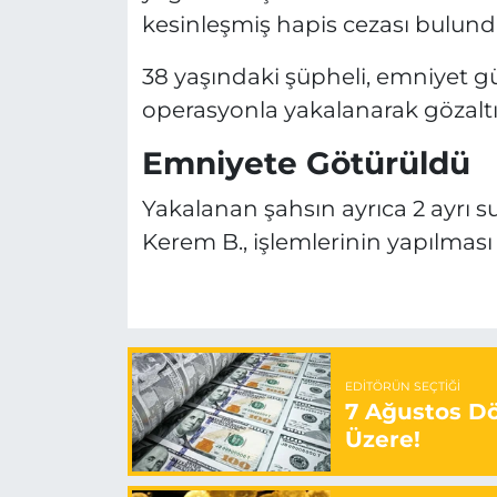
kesinleşmiş hapis cezası bulund
38 yaşındaki şüpheli, emniyet g
operasyonla yakalanarak gözaltı
Emniyete Götürüldü
Yakalanan şahsın ayrıca 2 ayrı s
Kerem B., işlemlerinin yapılmas
EDITÖRÜN SEÇTIĞI
7 Ağustos Döv
Üzere!