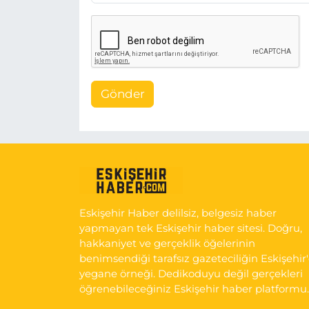
Gönder
Eskişehir Haber delilsiz, belgesiz haber
yapmayan tek Eskişehir haber sitesi. Doğru,
hakkaniyet ve gerçeklik öğelerinin
benimsendiği tarafsız gazeteciliğin Eskişehir
yegane örneği. Dedikoduyu değil gerçekleri
öğrenebileceğiniz Eskişehir haber platformu.