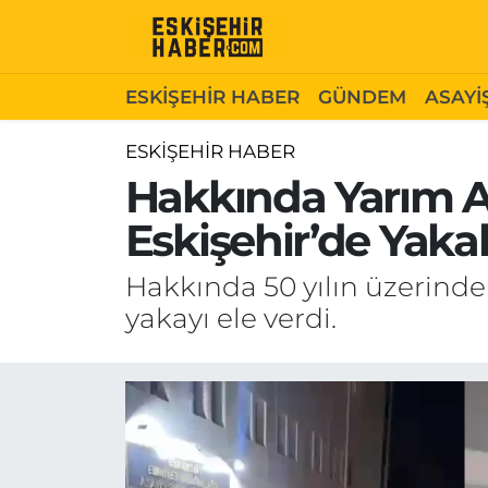
ESKİŞEHİR HABER
Gizlilik Politikası
Odunpazarı Hava Durumu
ESKİŞEHİR HABER
GÜNDEM
ASAYİ
GÜNDEM
Hakkımızda
Odunpazarı Trafik Yoğunluk Haritası
ESKİŞEHİR HABER
Hakkında Yarım As
ASAYİŞ
İletişim
Süper Lig Puan Durumu ve Fikstür
Eskişehir’de Yaka
SİYASET
Künye
Tüm Manşetler
Hakkında 50 yılın üzerinde 
EKONOMİ
Son Dakika Haberleri
yakayı ele verdi.
SAĞLIK
Haber Arşivi
EĞİTİM
SPOR