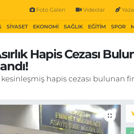
Foto Galeri
Videolar
Yaza
Ş
SİYASET
EKONOMİ
SAĞLIK
EĞİTİM
SPOR
ırlık Hapis Cezası Bulun
landı!
kesinleşmiş hapis cezası bulunan fira