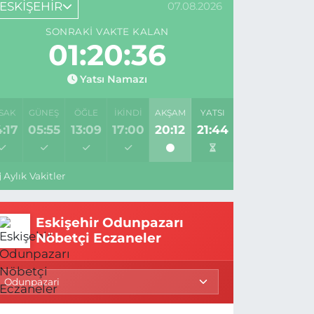
ESKİŞEHİR
07.08.2026
SONRAKI VAKTE KALAN
01:20:36
Yatsı Namazı
SAK
GÜNEŞ
ÖĞLE
İKINDI
AKŞAM
YATSI
:17
05:55
13:09
17:00
20:12
21:44
Aylık Vakitler
Eskişehir Odunpazarı
Nöbetçi Eczaneler