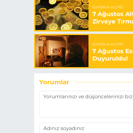
EDITÖRÜN SEÇTIĞI
7 Ağustos Alt
Zirveye Tırm
EDITÖRÜN SEÇTIĞI
7 Ağustos Esk
Duyuruldu!
Yorumlar