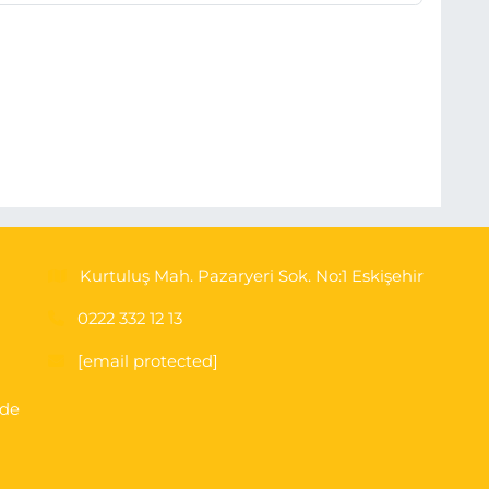
Kurtuluş Mah. Pazaryeri Sok. No:1 Eskişehir
0222 332 12 13
[email protected]
'de