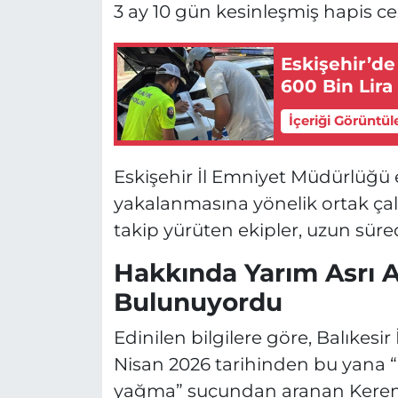
3 ay 10 gün kesinleşmiş hapis cez
Eskişehir’de
600 Bin Lira
İçeriği Görüntül
Eskişehir İl Emniyet Müdürlüğü e
yakalanmasına yönelik ortak çalış
takip yürüten ekipler, uzun süred
Hakkında Yarım Asrı A
Bulunuyordu
Edinilen bilgilere göre, Balıkesi
Nisan 2026 tarihinden bu yana “Ko
yağma” suçundan aranan Kerem B