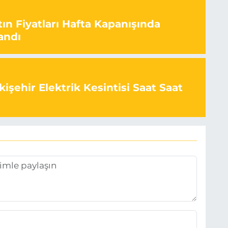
ın Fiyatları Hafta Kapanışında
andı
işehir Elektrik Kesintisi Saat Saat