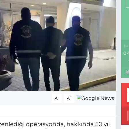
İM
04
-
+
A
A
üzenlediği operasyonda, hakkında 50 yıl