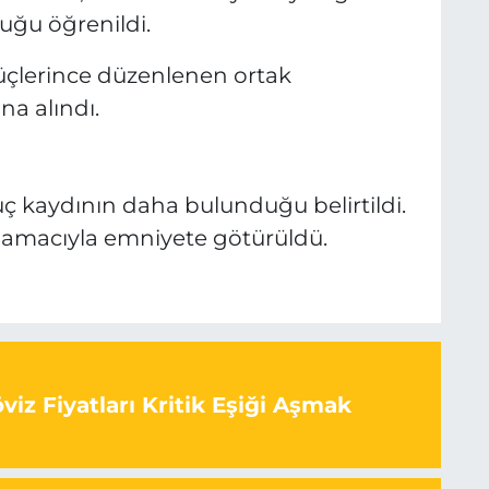
uğu öğrenildi.
üçlerince düzenlenen ortak
na alındı.
uç kaydının daha bulunduğu belirtildi.
ı amacıyla emniyete götürüldü.
iz Fiyatları Kritik Eşiği Aşmak