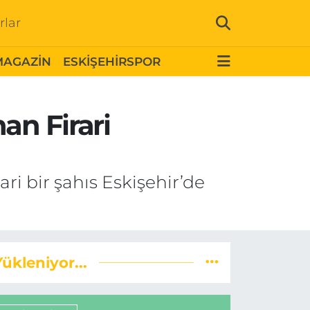
rlar
MAGAZİN
ESKİŞEHİRSPOR
an Firari
ri bir şahıs Eskişehir’de
Yükleniyor...