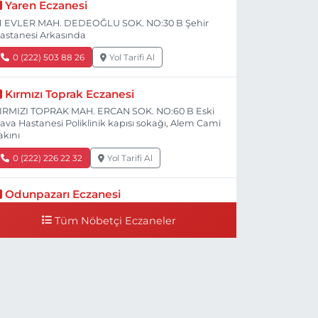
Yaren Eczanesi
1 EVLER MAH. DEDEOĞLU SOK. NO:30 B Şehir
astanesi Arkasında
0 (222) 503 88 26
Yol Tarifi Al
Kırmızı Toprak Eczanesi
IRMIZI TOPRAK MAH. ERCAN SOK. NO:60 B Eski
ava Hastanesi Poliklinik kapısı sokağı, Alem Cami
akını
0 (222) 226 22 32
Yol Tarifi Al
Odunpazarı Eczanesi
ÜYÜKDERE MAH. PROF. DR. NABİ AVCI BULVARI
Tüm Nöbetçi Eczaneler
O:21 E TIP FAKÜLTESİ KARŞISI
0 (505) 506 26 00
Yol Tarifi Al
Serap Eczanesi
ENİDOĞAN MH.ŞEHİT SERKAN ÖZAYDIN CD.8 B
SKİ DEVLET HAST. DOĞUMEVİ KARŞ.