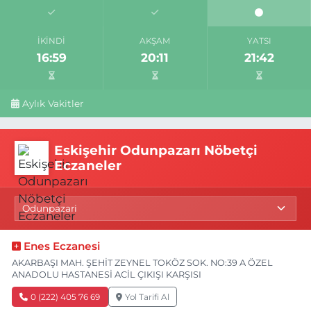
İKINDI
AKŞAM
YATSI
16:59
20:11
21:42
Aylık Vakitler
Eskişehir Odunpazarı Nöbetçi
Eczaneler
Enes Eczanesi
AKARBAŞI MAH. ŞEHİT ZEYNEL TOKÖZ SOK. NO:39 A ÖZEL
ANADOLU HASTANESİ ACİL ÇIKIŞI KARŞISI
0 (222) 405 76 69
Yol Tarifi Al