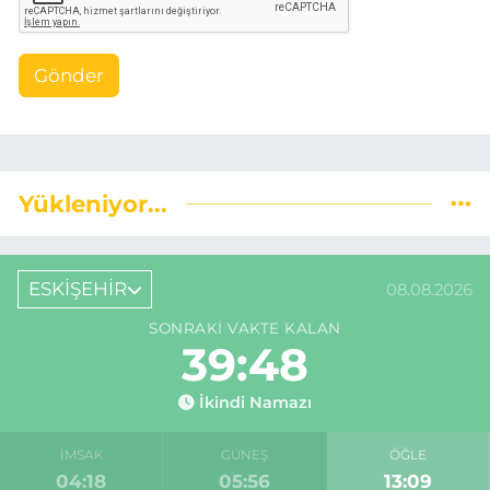
Gönder
Yükleniyor...
ESKİŞEHİR
08.08.2026
SONRAKI VAKTE KALAN
39:47
İkindi Namazı
İMSAK
GÜNEŞ
ÖĞLE
04:18
05:56
13:09