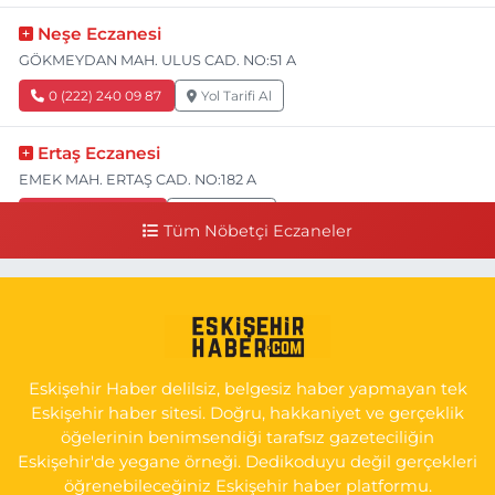
Neşe Eczanesi
GÖKMEYDAN MAH. ULUS CAD. NO:51 A
0 (222) 240 09 87
Yol Tarifi Al
Ertaş Eczanesi
EMEK MAH. ERTAŞ CAD. NO:182 A
0 (541) 531 74 48
Yol Tarifi Al
Tüm Nöbetçi Eczaneler
Seda Eczanesi
KIRMIZITOPRAK MH.ERCAN SK.NO:14 ESKİ ASKER HASTANESİ
YAN SOKAĞI POLİKLİNİK KAPISI TAM KARŞISI I
0 (222) 225 92 45
Yol Tarifi Al
Eskişehir Haber delilsiz, belgesiz haber yapmayan tek
Eskişehir haber sitesi. Doğru, hakkaniyet ve gerçeklik
öğelerinin benimsendiği tarafsız gazeteciliğin
Eskişehir'de yegane örneği. Dedikoduyu değil gerçekleri
öğrenebileceğiniz Eskişehir haber platformu.