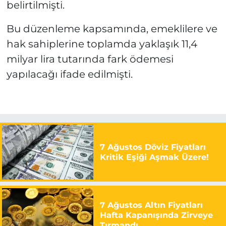
belirtilmişti.
Bu düzenleme kapsamında, emeklilere ve
hak sahiplerine toplamda yaklaşık 11,4
milyar lira tutarında fark ödemesi
yapılacağı ifade edilmişti.
7 Ağustos Döviz Fiyatları
Kritik Eşiği Aşmak Üzere!
7 Ağustos Altın Fiyatları
Hafta Kapanışında Zirveye
Tırmandı