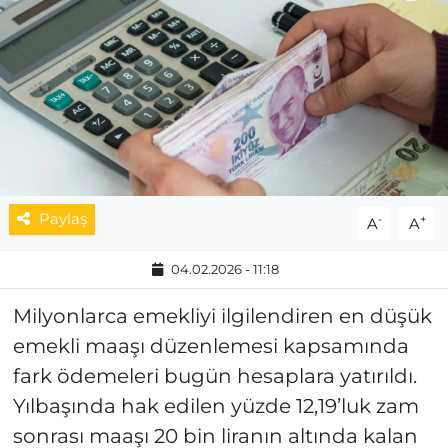
MAGAZİN
ESKİŞEHİRSPOR
Paylaş
-
+
A
A
04.02.2026 - 11:18
Milyonlarca emekliyi ilgilendiren en düşük
emekli maaşı düzenlemesi kapsamında
fark ödemeleri bugün hesaplara yatırıldı.
Yılbaşında hak edilen yüzde 12,19’luk zam
sonrası maaşı 20 bin liranın altında kalan