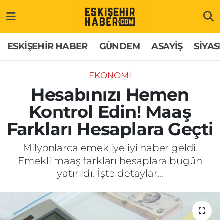
ESKİŞEHİR HABER
Gizlilik Politikası
Odunpazarı Hava Durumu
ESKİŞEHİR HABER
GÜNDEM
ASAYİŞ
SİYAS
GÜNDEM
Hakkımızda
Odunpazarı Trafik Yoğunluk Haritası
EKONOMİ
ASAYİŞ
İletişim
Süper Lig Puan Durumu ve Fikstür
Hesabınızı Hemen
Kontrol Edin! Maaş
SİYASET
Künye
Tüm Manşetler
Farkları Hesaplara Geçti
EKONOMİ
Son Dakika Haberleri
Milyonlarca emekliye iyi haber geldi.
Emekli maaş farkları hesaplara bugün
SAĞLIK
Haber Arşivi
yatırıldı. İşte detaylar…
EĞİTİM
SPOR