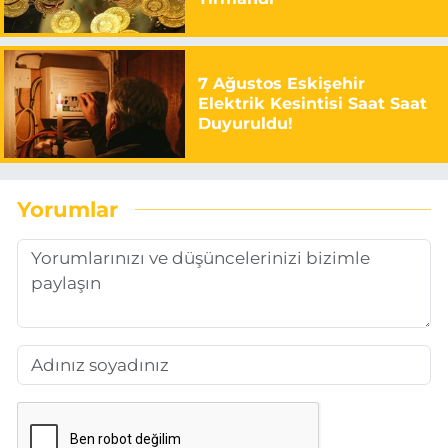
7 Ağustos Eskişehir
Elektrik Kesintisi Saat Saat
Duyuruldu!
Yorumlar