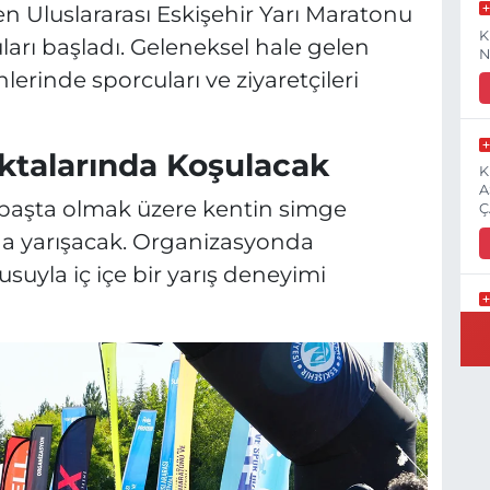
n Uluslararası Eskişehir Yarı Maratonu
K
ları başladı. Geleneksel hale gelen
N
lerinde sporcuları ve ziyaretçileri
ktalarında Koşulacak
K
A
i başta olmak üzere kentin simge
Ç
a yarışacak. Organizasyonda
suyla iç içe bir yarış deneyimi
E
3
İ
H