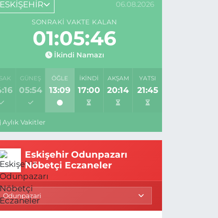
ESKİŞEHİR
06.08.2026
SONRAKI VAKTE KALAN
01:05:44
İkindi Namazı
SAK
GÜNEŞ
ÖĞLE
İKINDI
AKŞAM
YATSI
:16
05:54
13:09
17:00
20:14
21:45
Aylık Vakitler
Eskişehir Odunpazarı
Nöbetçi Eczaneler