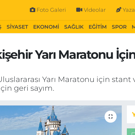
Foto Galeri
Videolar
Yaza
Ş
SİYASET
EKONOMİ
SAĞLIK
EĞİTİM
SPOR
şehir Yarı Maratonu İçi
luslararası Yarı Maratonu için stant
çin geri sayım.