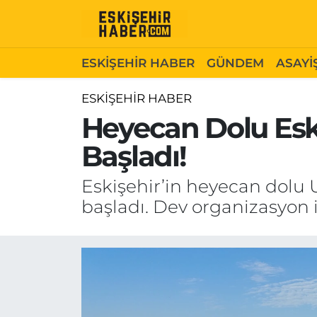
ESKİŞEHİR HABER
Gizlilik Politikası
Odunpazarı Hava Durumu
ESKİŞEHİR HABER
GÜNDEM
ASAYİ
GÜNDEM
Hakkımızda
Odunpazarı Trafik Yoğunluk Haritası
ESKİŞEHİR HABER
Heyecan Dolu Eski
ASAYİŞ
İletişim
Süper Lig Puan Durumu ve Fikstür
Başladı!
SİYASET
Künye
Tüm Manşetler
Eskişehir’in heyecan dolu U
EKONOMİ
Son Dakika Haberleri
başladı. Dev organizasyon i
SAĞLIK
Haber Arşivi
EĞİTİM
SPOR