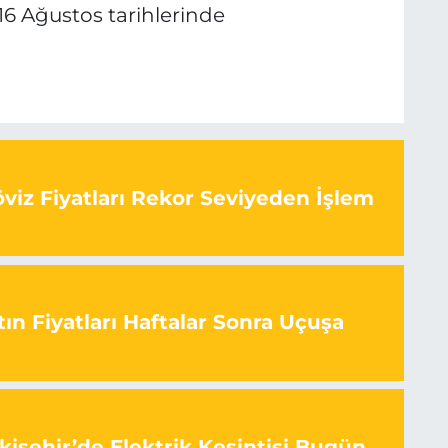
16 Ağustos tarihlerinde
viz Fiyatları Rekor Seviyeden İşlem
ın Fiyatları Haftalar Sonra Uçuşa
kişehir’de Elektrik Kesintisi Bugün