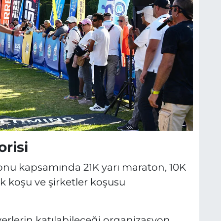
S
orisi
atonu kapsamında 21K yarı maraton, 10K
k koşu ve şirketler koşusu
erlerin katılabileceği organizasyon,