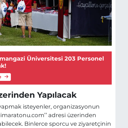
smangazi Üniversitesi 203 Personel
ak!
e
zerinden Yapılacak
yapmak isteyenler, organizasyonun
yarimaratonu.com’’ adresi üzerinden
urabilecek. Binlerce sporcu ve ziyaretçinin