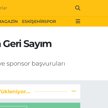
rlar
MAGAZİN
ESKİŞEHİRSPOR
n Geri Sayım
 ve sponsor başvuruları
Yükleniyor...