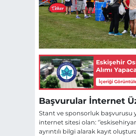
Eskişehir O
Alımı Yapac
İçeriği Görüntül
Başvurular İnternet Ü
Stant ve sponsorluk başvurusu 
internet sitesi olan: ‘’eskisehir
ayrıntılı bilgi alarak kayıt oluşt