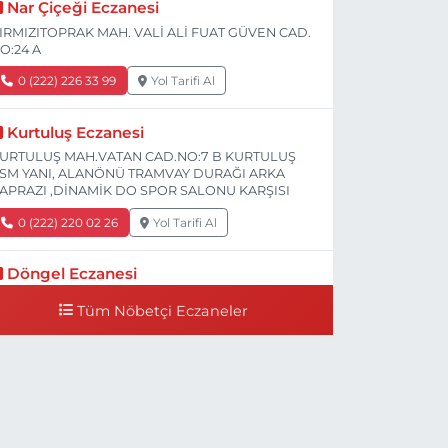
Nar Çiçeği Eczanesi
IRMIZITOPRAK MAH. VALİ ALİ FUAT GÜVEN CAD.
O:24 A
0 (222) 226 33 99
Yol Tarifi Al
Kurtuluş Eczanesi
URTULUŞ MAH.VATAN CAD.NO:7 B KURTULUŞ
SM YANI, ALANÖNÜ TRAMVAY DURAĞI ARKA
APRAZI ,DİNAMİK DO SPOR SALONU KARŞISI
0 (222) 220 02 26
Yol Tarifi Al
Döngel Eczanesi
MEK MAH. DİLEK CAD. 83 A Dilek Camiinin 200-
Tüm Nöbetçi Eczaneler
00 mt ilerisi bim markete kadar sol tarafı
0 (222) 250 11 88
Yol Tarifi Al
Tepeoğlu Eczanesi
STİKLAL MAH. ŞAİR FUZULİ CAD. NO:35 A HAVA
ASTANESİ KARŞI KÖŞESİ ŞAİR FUZULİ AİLE