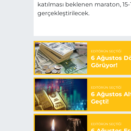
katılması beklenen maraton, 15-
gerçekleştirilecek.
EDITÖRÜN SEÇTIĞI
6 Ağustos Dö
Görüyor!
EDITÖRÜN SEÇTIĞI
6 Ağustos Alt
Geçti!
EDITÖRÜN SEÇTIĞI
6 Ağustos Es