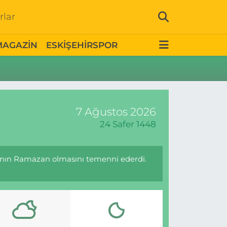
rlar
MAGAZİN
ESKİŞEHİRSPOR
7 Ağustos 2026
24 Safer 1448
ının Ramazan olmasını temenni ederdi.