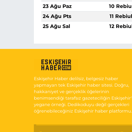
23 Ağu Paz
10 Rebiu
24 Ağu Pts
11 Rebiu
25 Ağu Sal
12 Rebiu
Eskişehir Haber delilsiz, belgesiz haber
yapmayan tek Eskişehir haber sitesi. Doğru,
hakkaniyet ve gerçeklik öğelerinin
benimsendiği tarafsız gazeteciliğin Eskişehir
yegane örneği. Dedikoduyu değil gerçekleri
öğrenebileceğiniz Eskişehir haber platformu.