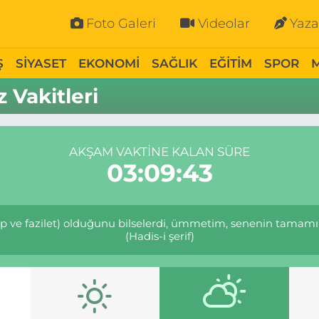
Foto Galeri
Videolar
Yaza
Ş
SİYASET
EKONOMİ
SAĞLIK
EĞİTİM
SPOR
 Vakitleri
AKŞAM VAKTINE KALAN SÜRE
03:09:43
ap ve fazilet) olduğunu bilselerdi, ümmetim, senenin tamam
(Hadis-i şerif)