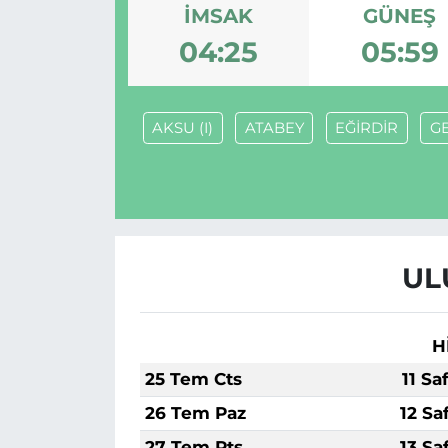
İMSAK
GÜNEŞ
MAGAZİN
04:25
05:59
ESKİŞEHİRSPOR
AKSU (I)
ATABEY
EĞİRDİR
G
UL
H
25 Tem Cts
11 Sa
26 Tem Paz
12 Sa
27 Tem Pts
13 Sa