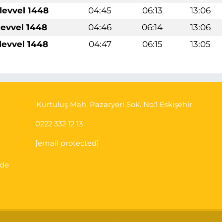
levvel 1448
04:45
06:13
13:06
levvel 1448
04:46
06:14
13:06
levvel 1448
04:47
06:15
13:05
Kurtuluş Mah. Pazaryeri Sok. No:1 Eskişehir
0222 332 12 13
[email protected]
'de