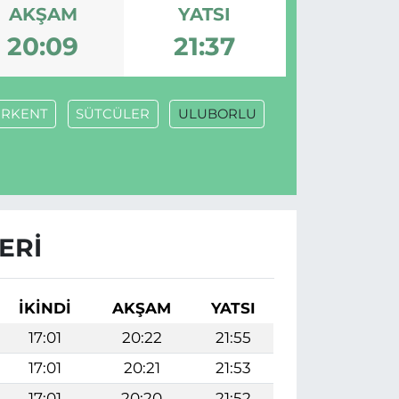
AKŞAM
YATSI
20:09
21:37
İRKENT
SÜTCÜLER
ULUBORLU
ERI
İKINDI
AKŞAM
YATSI
17:01
20:22
21:55
17:01
20:21
21:53
17:01
20:20
21:52