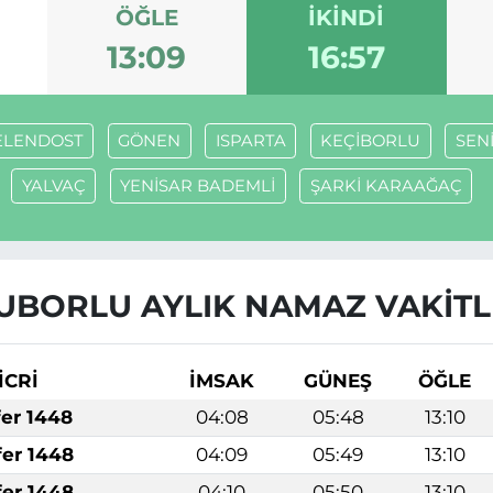
ÖĞLE
İKINDI
13:09
16:57
ELENDOST
GÖNEN
ISPARTA
KEÇİBORLU
SEN
YALVAÇ
YENİSAR BADEMLİ
ŞARKİ KARAAĞAÇ
UBORLU AYLIK NAMAZ VAKITL
İCRİ
İMSAK
GÜNEŞ
ÖĞLE
fer 1448
04:08
05:48
13:10
fer 1448
04:09
05:49
13:10
fer 1448
04:10
05:50
13:10