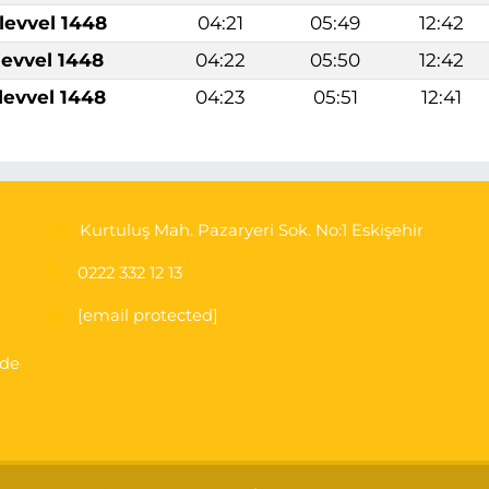
levvel 1448
04:21
05:49
12:42
levvel 1448
04:22
05:50
12:42
levvel 1448
04:23
05:51
12:41
Kurtuluş Mah. Pazaryeri Sok. No:1 Eskişehir
0222 332 12 13
[email protected]
'de