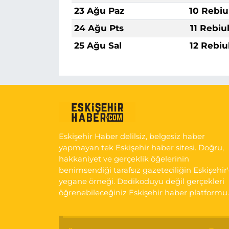
23 Ağu Paz
10 Rebiu
24 Ağu Pts
11 Rebiu
25 Ağu Sal
12 Rebiu
Eskişehir Haber delilsiz, belgesiz haber
yapmayan tek Eskişehir haber sitesi. Doğru,
hakkaniyet ve gerçeklik öğelerinin
benimsendiği tarafsız gazeteciliğin Eskişehir
yegane örneği. Dedikoduyu değil gerçekleri
öğrenebileceğiniz Eskişehir haber platformu.