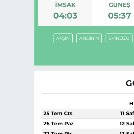
İMSAK
GÜNEŞ
MAGAZİN
04:03
05:37
ESKİŞEHİRSPOR
AFŞİN
ANDIRIN
EKİNÖZÜ
G
H
25 Tem Cts
11 Sa
26 Tem Paz
12 Sa
27 Tem Pts
13 Sa