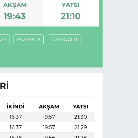
AKŞAM
YATSI
19:43
21:10
AK
PAZARCIK
TÜRKOĞLU
RI
İKINDI
AKŞAM
YATSI
16:37
19:57
21:30
16:37
19:57
21:29
16:36
19:56
21:28