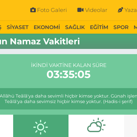
Foto Galeri
Videolar
Yaza
Ş
SİYASET
EKONOMİ
SAĞLIK
EĞİTİM
SPOR
 Namaz Vakitleri
İKINDI VAKTINE KALAN SÜRE
03:35:05
llâhü Teâlâ'ya daha sevimli hiçbir kimse yoktur. Günah işl
Teâlâ'ya daha sevimsiz hiçbir kimse yoktur. (Hadis-i şerif)