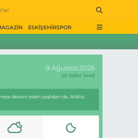
rlar
MAGAZİN
ESKİŞEHİRSPOR
9 Ağustos 2026
26 Safer 1448
emeye devam eden yaşlıdan da, Allâhü