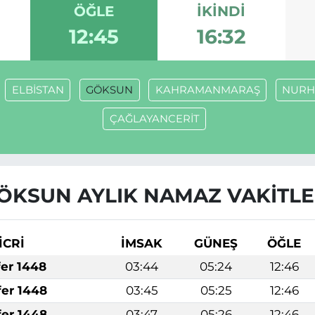
ÖĞLE
İKINDI
12:45
16:32
ELBİSTAN
GÖKSUN
KAHRAMANMARAŞ
NURH
ÇAĞLAYANCERİT
ÖKSUN AYLIK NAMAZ VAKITLE
İCRİ
İMSAK
GÜNEŞ
ÖĞLE
fer 1448
03:44
05:24
12:46
fer 1448
03:45
05:25
12:46
fer 1448
03:47
05:26
12:46