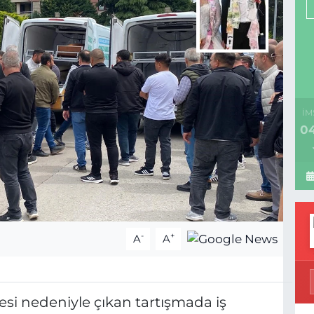
İM
04
-
+
A
A
esi nedeniyle çıkan tartışmada iş