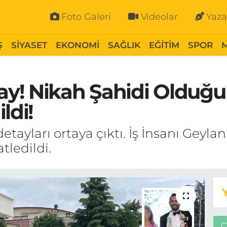
Foto Galeri
Videolar
Yaza
Ş
SİYASET
EKONOMİ
SAĞLIK
EĞİTİM
SPOR
y! Nikah Şahidi Olduğu
ldi!
tayları ortaya çıktı. İş İnsanı Geyla
tledildi.