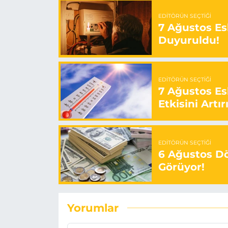
EDITÖRÜN SEÇTIĞI
7 Ağustos Esk
Duyuruldu!
EDITÖRÜN SEÇTIĞI
7 Ağustos Es
Etkisini Artır
EDITÖRÜN SEÇTIĞI
6 Ağustos Dö
Görüyor!
Yorumlar