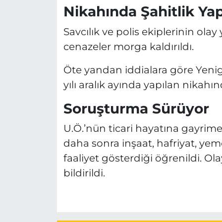
Nikahında Şahitlik Ya
Savcılık ve polis ekiplerinin ola
cenazeler morga kaldırıldı.
Öte yandan iddialara göre Yenig
yılı aralık ayında yapılan nikahı
Soruşturma Sürüyor
U.Ö.’nün ticari hayatına gayrim
daha sonra inşaat, hafriyat, ye
faaliyet gösterdiği öğrenildi. Ol
bildirildi.