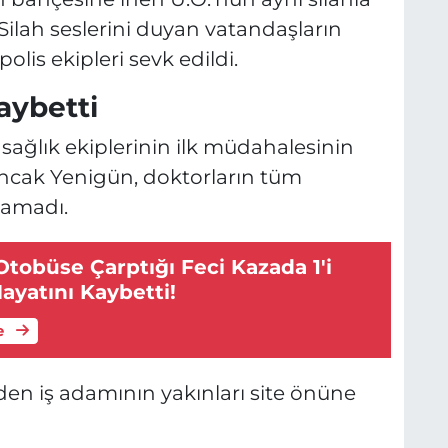
Silah seslerini duyan vatandaşların
olis ekipleri sevk edildi.
aybetti
sağlık ekiplerinin ilk müdahalesinin
Ancak Yenigün, doktorların tüm
lamadı.
tobüse Çarptığı Feci Kazada 1'i
Hayatını Kaybetti!
e
en iş adamının yakınları site önüne