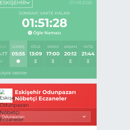
ESKİŞEHİR
07.08.2026
SONRAKI VAKTE KALAN
01:51:27
Öğle Namazı
SAK
GÜNEŞ
ÖĞLE
İKINDI
AKŞAM
YATSI
:17
05:55
13:09
17:00
20:12
21:44
Aylık Vakitler
Eskişehir Odunpazarı
Nöbetçi Eczaneler