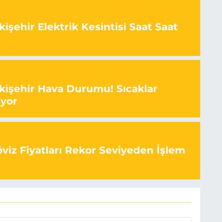
işehir Elektrik Kesintisi Saat Saat
kişehir Hava Durumu! Sıcaklar
ıyor
viz Fiyatları Rekor Seviyeden İşlem