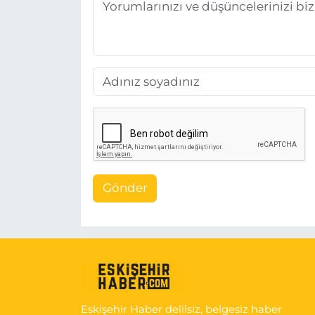
Gönder
Eskişehir Haber delilsiz, belgesiz haber