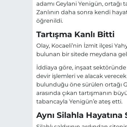
adamı Geylani Yenigün, ortağı tar
Zanlının daha sonra kendi hayatı
öğrenildi.
Tartışma Kanlı Bitti
Olay, Kocaeli’nin İzmit ilçesi Y
bulunan bir sitede meydana gel
İddiaya göre, inşaat sektöründe o
devir işlemleri ve alacak verec
bulunduğu öne sürülen ortağı Gey
arasında çıkan tartışmanın büy
tabancayla Yenigün’e ateş etti.
Aynı Silahla Hayatına 
Silahlı saldırının ardından siten