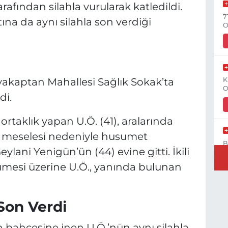
afından silahla vurularak katledildi.
7
na da aynı silahla son verdiği
O
ahyakaptan Mahallesi Sağlık Sokak’ta
K
O
di.
rtaklık yapan U.Ö. (41), aralarında
ek meselesi nedeniyle husumet
B
lani Yenigün’ün (44) evine gitti. İkili
N
ümesi üzerine U.Ö., yanında bulunan
Son Verdi
Y
C
in bahçesine inen U.Ö.’nün aynı silahla