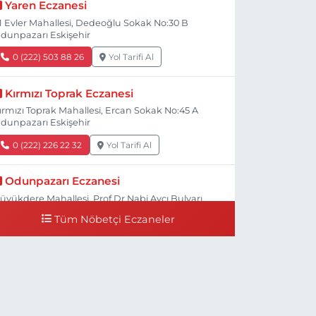
Yaren Eczanesi
1 Evler Mahallesi, Dedeoğlu Sokak No:30 B
dunpazarı Eskişehir
0 (222) 503 88 26
Yol Tarifi Al
Kırmızı Toprak Eczanesi
ırmızı Toprak Mahallesi, Ercan Sokak No:45 A
dunpazarı Eskişehir
0 (222) 226 22 32
Yol Tarifi Al
Odunpazarı Eczanesi
üyükdere Mahallesi, Prof.Dr.Nabi Avcı Bulvarı
o:21 E Odunpazarı Eskişehir
Tüm Nöbetçi Eczaneler
0 (505) 506 26 00
Yol Tarifi Al
Serap Eczanesi
enidoğan Mahallesi, Şehit Serkan Özaydın
addesi No:8 B Odunpazarı Eskişehir