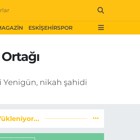
rlar
MAGAZİN
ESKİŞEHİRSPOR
 Ortağı
ni Yenigün, nikah şahidi
Yükleniyor...