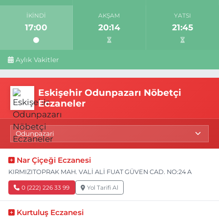
İKINDI
AKŞAM
YATSI
17:00
20:14
21:45
Aylık Vakitler
Eskişehir Odunpazarı Nöbetçi
Eczaneler
Nar Çiçeği Eczanesi
KIRMIZITOPRAK MAH. VALİ ALİ FUAT GÜVEN CAD. NO:24 A
0 (222) 226 33 99
Yol Tarifi Al
Kurtuluş Eczanesi