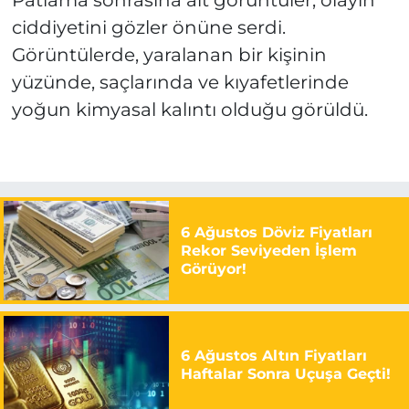
Patlama sonrasına ait görüntüler, olayın
ciddiyetini gözler önüne serdi.
Görüntülerde, yaralanan bir kişinin
yüzünde, saçlarında ve kıyafetlerinde
yoğun kimyasal kalıntı olduğu görüldü.
6 Ağustos Döviz Fiyatları
Rekor Seviyeden İşlem
Görüyor!
6 Ağustos Altın Fiyatları
Haftalar Sonra Uçuşa Geçti!