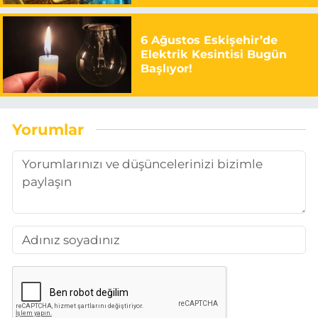
6 Ağustos Eskişehir’de
Elektrik Kesintisi Bugün
Başlıyor!
Yorumlar