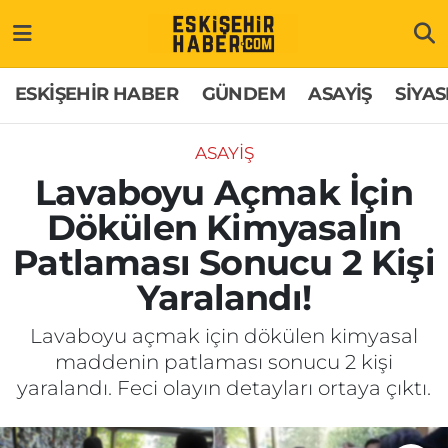
ESKİŞEHİR HABER
Gizlilik Politikası
Odunpazarı Hava Durumu
ESKİŞEHİR HABER
GÜNDEM
ASAYİŞ
SİYAS
GÜNDEM
Hakkımızda
Odunpazarı Trafik Yoğunluk Haritası
ASAYİŞ
ASAYİŞ
İletişim
Süper Lig Puan Durumu ve Fikstür
Lavaboyu Açmak İçin
Dökülen Kimyasalın
SİYASET
Künye
Tüm Manşetler
Patlaması Sonucu 2 Kişi
EKONOMİ
Son Dakika Haberleri
Yaralandı!
SAĞLIK
Haber Arşivi
Lavaboyu açmak için dökülen kimyasal
maddenin patlaması sonucu 2 kişi
EĞİTİM
yaralandı. Feci olayın detayları ortaya çıktı.
SPOR