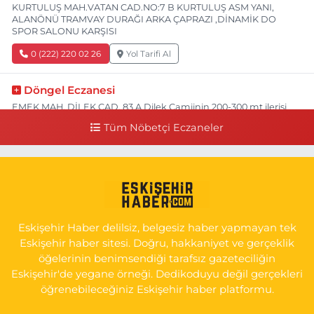
KURTULUŞ MAH.VATAN CAD.NO:7 B KURTULUŞ ASM YANI,
ALANÖNÜ TRAMVAY DURAĞI ARKA ÇAPRAZI ,DİNAMİK DO
SPOR SALONU KARŞISI
0 (222) 220 02 26
Yol Tarifi Al
Döngel Eczanesi
EMEK MAH. DİLEK CAD. 83 A Dilek Camiinin 200-300 mt ilerisi
bim markete kadar sol tarafı
Tüm Nöbetçi Eczaneler
0 (222) 250 11 88
Yol Tarifi Al
Tepeoğlu Eczanesi
İSTİKLAL MAH. ŞAİR FUZULİ CAD. NO:35 A HAVA HASTANESİ
KARŞI KÖŞESİ ŞAİR FUZULİ AİLE SAĞLIĞI MERKEZİ KARŞISI
Eskişehir Haber delilsiz, belgesiz haber yapmayan tek
0 (222) 230 11 31
Yol Tarifi Al
Eskişehir haber sitesi. Doğru, hakkaniyet ve gerçeklik
öğelerinin benimsendiği tarafsız gazeteciliğin
Eskişehir'de yegane örneği. Dedikoduyu değil gerçekleri
öğrenebileceğiniz Eskişehir haber platformu.