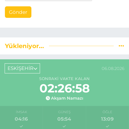
Gönder
Yükleniyor...
ESKİŞEHİR
06.08.2026
SONRAKI VAKTE KALAN
02:26:57
Akşam Namazı
İMSAK
GÜNEŞ
ÖĞLE
04:16
05:54
13:09