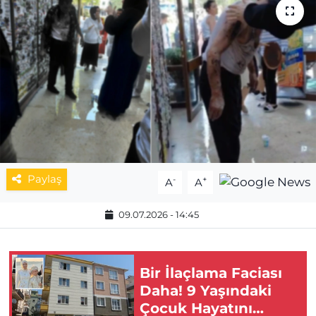
MAGAZİN
ESKİŞEHİRSPOR
Paylaş
-
+
A
A
09.07.2026 - 14:45
Bir İlaçlama Faciası
Daha! 9 Yaşındaki
Çocuk Hayatını