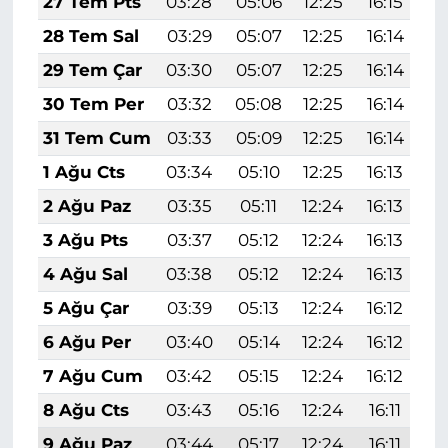
27 Tem Pts
03:28
05:06
12:25
16:15
1
28 Tem Sal
03:29
05:07
12:25
16:14
1
29 Tem Çar
03:30
05:07
12:25
16:14
1
30 Tem Per
03:32
05:08
12:25
16:14
1
31 Tem Cum
03:33
05:09
12:25
16:14
1
1 Ağu Cts
03:34
05:10
12:25
16:13
1
2 Ağu Paz
03:35
05:11
12:24
16:13
1
3 Ağu Pts
03:37
05:12
12:24
16:13
1
4 Ağu Sal
03:38
05:12
12:24
16:13
1
5 Ağu Çar
03:39
05:13
12:24
16:12
1
6 Ağu Per
03:40
05:14
12:24
16:12
1
7 Ağu Cum
03:42
05:15
12:24
16:12
1
8 Ağu Cts
03:43
05:16
12:24
16:11
1
9 Ağu Paz
03:44
05:17
12:24
16:11
1