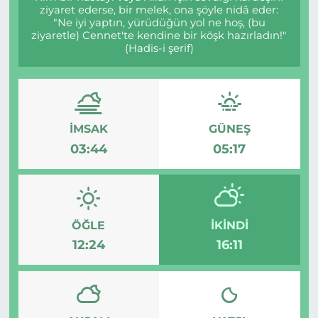
ziyaret ederse, bir melek, ona şöyle nidâ eder:
"Ne iyi yaptın, yürüdüğün yol ne hoş, (bu
MAGAZİN
ziyaretle) Cennet'te kendine bir köşk hazırladın!"
(Hadis-i şerif)
ESKİŞEHİRSPOR
İMSAK
GÜNEŞ
03:44
05:17
ÖĞLE
İKINDI
12:24
16:11