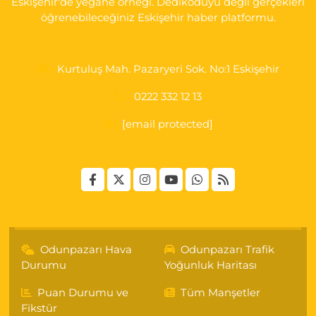
Eskişehir'de yegane örneği. Dedikoduyu değil gerçekleri
öğrenebileceğiniz Eskişehir haber platformu.
Kurtuluş Mah. Pazaryeri Sok. No:1 Eskişehir
0222 332 12 13
[email protected]
Odunpazarı Hava
Odunpazarı Trafik
Durumu
Yoğunluk Haritası
Puan Durumu ve
Tüm Manşetler
Fikstür