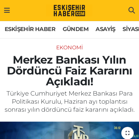
ESKİŞEHİR HABER
Gizlilik Politikası
Odunpazarı Hava Durumu
ESKİŞEHİR HABER
GÜNDEM
ASAYİŞ
SİYAS
GÜNDEM
Hakkımızda
Odunpazarı Trafik Yoğunluk Haritası
EKONOMİ
ASAYİŞ
İletişim
Süper Lig Puan Durumu ve Fikstür
Merkez Bankası Yılın
Dördüncü Faiz Kararını
SİYASET
Künye
Tüm Manşetler
Açıkladı!
EKONOMİ
Son Dakika Haberleri
Türkiye Cumhuriyet Merkez Bankası Para
Politikası Kurulu, Haziran ayı toplantısı
SAĞLIK
Haber Arşivi
sonrası yılın dördüncü faiz kararını açıkladı.
EĞİTİM
SPOR