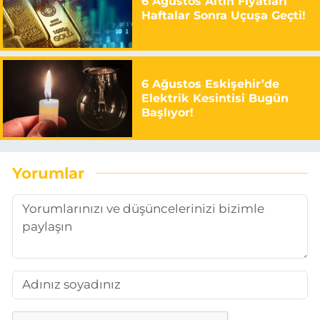
6 Ağustos Altın Fiyatları
Haftalar Sonra Uçuşa Geçti!
6 Ağustos Eskişehir’de
Elektrik Kesintisi Bugün
Başlıyor!
Yorumlar