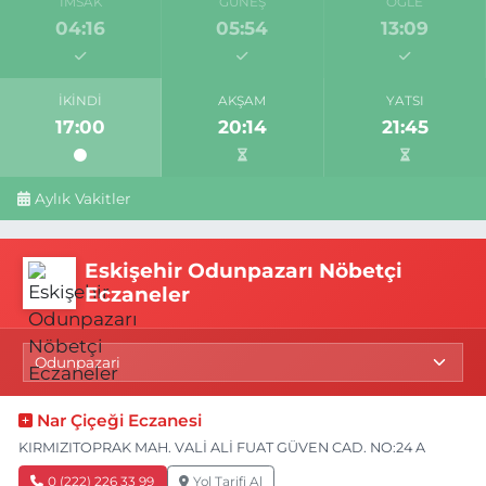
İMSAK
GÜNEŞ
ÖĞLE
04:16
05:54
13:09
İKINDI
AKŞAM
YATSI
17:00
20:14
21:45
Aylık Vakitler
Eskişehir Odunpazarı Nöbetçi
Eczaneler
Nar Çiçeği Eczanesi
KIRMIZITOPRAK MAH. VALİ ALİ FUAT GÜVEN CAD. NO:24 A
0 (222) 226 33 99
Yol Tarifi Al