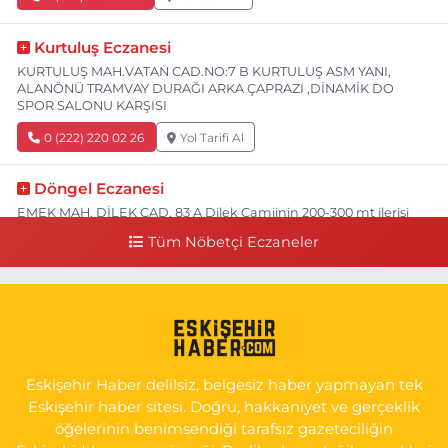
Kurtuluş Eczanesi
KURTULUŞ MAH.VATAN CAD.NO:7 B KURTULUŞ ASM YANI,
ALANÖNÜ TRAMVAY DURAĞI ARKA ÇAPRAZI ,DİNAMİK DO
SPOR SALONU KARŞISI
0 (222) 220 02 26
Yol Tarifi Al
Döngel Eczanesi
EMEK MAH. DİLEK CAD. 83 A Dilek Camiinin 200-300 mt ilerisi
bim markete kadar sol tarafı
Tüm Nöbetçi Eczaneler
0 (222) 250 11 88
Yol Tarifi Al
Tepeoğlu Eczanesi
İSTİKLAL MAH. ŞAİR FUZULİ CAD. NO:35 A HAVA HASTANESİ
KARŞI KÖŞESİ ŞAİR FUZULİ AİLE SAĞLIĞI MERKEZİ KARŞISI
Eskişehir Haber delilsiz, belgesiz haber yapmayan tek
0 (222) 230 11 31
Yol Tarifi Al
Eskişehir haber sitesi. Doğru, hakkaniyet ve gerçeklik
öğelerinin benimsendiği tarafsız gazeteciliğin