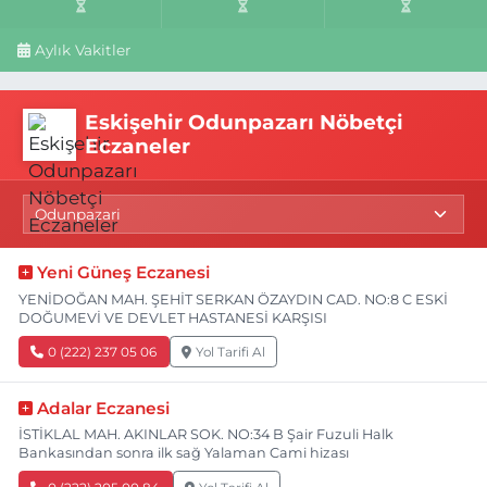
Aylık Vakitler
Eskişehir Odunpazarı Nöbetçi
Eczaneler
Yeni Güneş Eczanesi
YENİDOĞAN MAH. ŞEHİT SERKAN ÖZAYDIN CAD. NO:8 C ESKİ
DOĞUMEVİ VE DEVLET HASTANESİ KARŞISI
0 (222) 237 05 06
Yol Tarifi Al
Adalar Eczanesi
İSTİKLAL MAH. AKINLAR SOK. NO:34 B Şair Fuzuli Halk
Bankasından sonra ilk sağ Yalaman Cami hizası