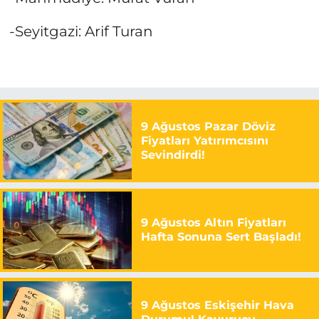
-Seyitgazi: Arif Turan
9 Ağustos Pazar Döviz
Fiyatları Yatırımcısını
Sevindirdi!
9 Ağustos Altın Fiyatları
Hafta Sonuna Sert Başladı!
9 Ağustos Eskişehir Hava