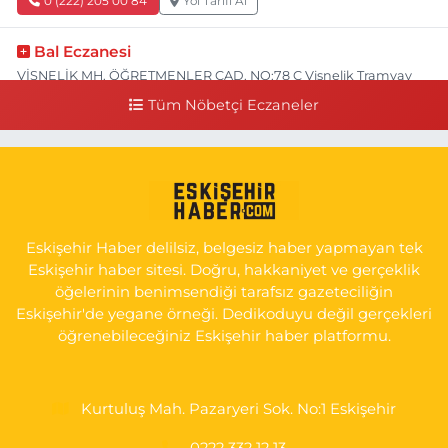
0 (222) 205 00 84
Yol Tarifi Al
Bal Eczanesi
VİŞNELİK MH. ÖĞRETMENLER CAD. NO:78 C Vişnelik Tramvay
durağının 100 metre ilerisi (Çalışanlar Caddesine giderken),
Tüm Nöbetçi Eczaneler
NUH'UN GEMİSİ Veteriner Kliniğinin yanı,ı
0 (222) 225 50 00
Yol Tarifi Al
Selen Eczanesi
GÜLTEPE MAH. HALK CAD. NO:107 C
Eskişehir Haber delilsiz, belgesiz haber yapmayan tek
0 (222) 250 40 50
Yol Tarifi Al
Eskişehir haber sitesi. Doğru, hakkaniyet ve gerçeklik
öğelerinin benimsendiği tarafsız gazeteciliğin
Bizim Eczanesi
Eskişehir'de yegane örneği. Dedikoduyu değil gerçekleri
EMEK MAH. ERTAŞ CAD.NO:12 A Küçük Sanayi girişi Tarım Kredi
öğrenebileceğiniz Eskişehir haber platformu.
Koop. Market yanı
0 (222) 250 87 69
Yol Tarifi Al
Kurtuluş Mah. Pazaryeri Sok. No:1 Eskişehir