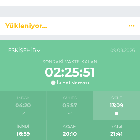
Yükleniyor...
ESKİŞEHİR
09.08.2026
SONRAKI VAKTE KALAN
02:25:50
İkindi Namazı
İMSAK
GÜNEŞ
ÖĞLE
04:20
05:57
13:09
İKINDI
AKŞAM
YATSI
16:59
20:10
21:41