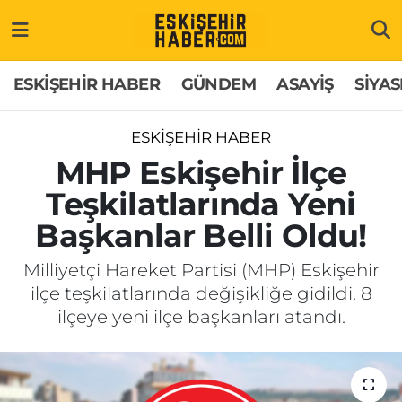
ESKİŞEHİR HABER
Gizlilik Politikası
Odunpazarı Hava Durumu
ESKİŞEHİR HABER
GÜNDEM
ASAYİŞ
SİYAS
GÜNDEM
Hakkımızda
Odunpazarı Trafik Yoğunluk Haritası
ESKİŞEHİR HABER
ASAYİŞ
İletişim
Süper Lig Puan Durumu ve Fikstür
MHP Eskişehir İlçe
Teşkilatlarında Yeni
SİYASET
Künye
Tüm Manşetler
Başkanlar Belli Oldu!
EKONOMİ
Son Dakika Haberleri
Milliyetçi Hareket Partisi (MHP) Eskişehir
ilçe teşkilatlarında değişikliğe gidildi. 8
SAĞLIK
Haber Arşivi
ilçeye yeni ilçe başkanları atandı.
EĞİTİM
SPOR