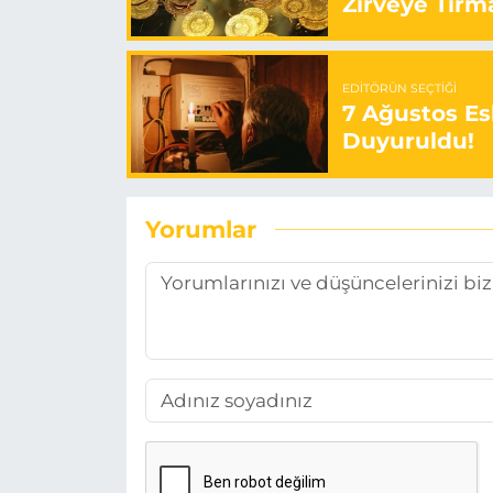
Zirveye Tırm
EDITÖRÜN SEÇTIĞI
7 Ağustos Esk
Duyuruldu!
Yorumlar