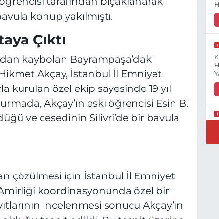
ki öğrencisi tarafından bıçaklanarak
H
 bavula konup yakılmıştı.
taya Çıktı
tadan kaybolan Bayrampaşa’daki
K
H
ikmet Akçay, İstanbul İl Emniyet
Y
la kurulan özel ekip sayesinde 19 yıl
turmada, Akçay’ın eski öğrencisi Esin B.
üğü ve cesedinin Silivri’de bir bavula
B
N
çözülmesi için İstanbul İl Emniyet
Y
Amirliği koordinasyonunda özel bir
E
yıtlarının incelenmesi sonucu Akçay’ın