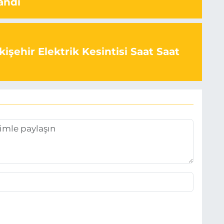
andı
işehir Elektrik Kesintisi Saat Saat