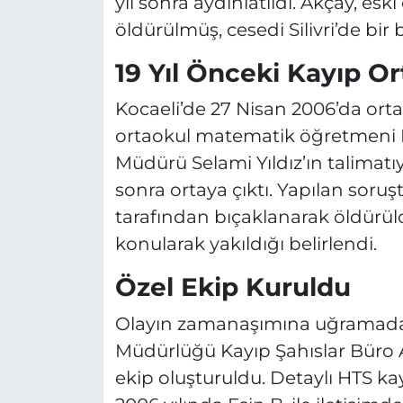
yıl sonra aydınlatıldı. Akçay, es
öldürülmüş, cesedi Silivri’de bir
19 Yıl Önceki Kayıp Or
Kocaeli’de 27 Nisan 2006’da or
ortaokul matematik öğretmeni H
Müdürü Selami Yıldız’ın talimatıy
sonra ortaya çıktı. Yapılan soruş
tarafından bıçaklanarak öldürüld
konularak yakıldığı belirlendi.
Özel Ekip Kuruldu
Olayın zamanaşımına uğramadan 
Müdürlüğü Kayıp Şahıslar Büro 
ekip oluşturuldu. Detaylı HTS ka