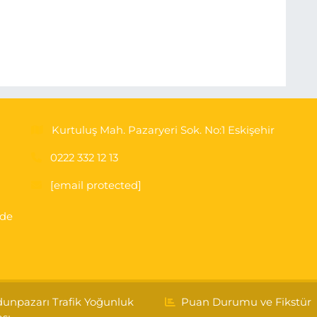
Kurtuluş Mah. Pazaryeri Sok. No:1 Eskişehir
0222 332 12 13
[email protected]
'de
unpazarı Trafik Yoğunluk
Puan Durumu ve Fikstür