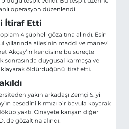
e olduğu tespit edildi. Bu tespit üzerine
anlı operasyon düzenlendi.
İtiraf Etti
toplam 4 şüpheli gözaltına alındı. Esin
kul yıllarında ailesinin maddi ve manevi
et Akçay’ın kendisine bu süreçte
ak sonrasında duygusal karmaşa ve
klayarak öldürdüğünü itiraf etti.
kıldı
ersiteden yakın arkadaşı Zemçi S.’yi
y’ın cesedini kırmızı bir bavula koyarak
 döküp yaktı. Cinayete karışan diğer
. de gözaltına alındı.