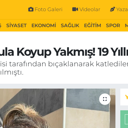
Foto Galeri
Videolar
Yaza
Ş
SİYASET
EKONOMİ
SAĞLIK
EĞİTİM
SPOR
a Koyup Yakmış! 19 Yıllı
ncisi tarafından bıçaklanarak katledi
lmıştı.