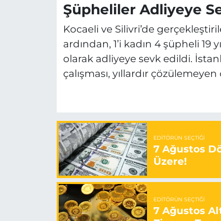
Şüpheliler Adliyeye Se
Kocaeli ve Silivri’de gerçekleşti
ardından, 1’i kadın 4 şüpheli 19 
olarak adliyeye sevk edildi. İs
çalışması, yıllardır çözülemeyen
EDITÖRÜN SEÇTIĞI
7 Ağustos Döv
Üzere!
EDITÖRÜN SEÇTIĞI
7 Ağustos Alt