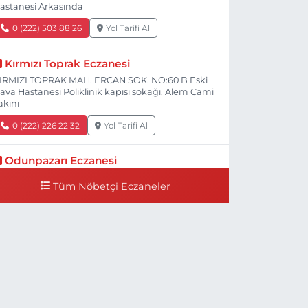
astanesi Arkasında
0 (222) 503 88 26
Yol Tarifi Al
Kırmızı Toprak Eczanesi
IRMIZI TOPRAK MAH. ERCAN SOK. NO:60 B Eski
ava Hastanesi Poliklinik kapısı sokağı, Alem Cami
akını
0 (222) 226 22 32
Yol Tarifi Al
Odunpazarı Eczanesi
ÜYÜKDERE MAH. PROF. DR. NABİ AVCI BULVARI
Tüm Nöbetçi Eczaneler
O:21 E TIP FAKÜLTESİ KARŞISI
0 (505) 506 26 00
Yol Tarifi Al
Serap Eczanesi
ENİDOĞAN MH.ŞEHİT SERKAN ÖZAYDIN CD.8 B
SKİ DEVLET HAST. DOĞUMEVİ KARŞ.
0 (222) 237 75 17
Yol Tarifi Al