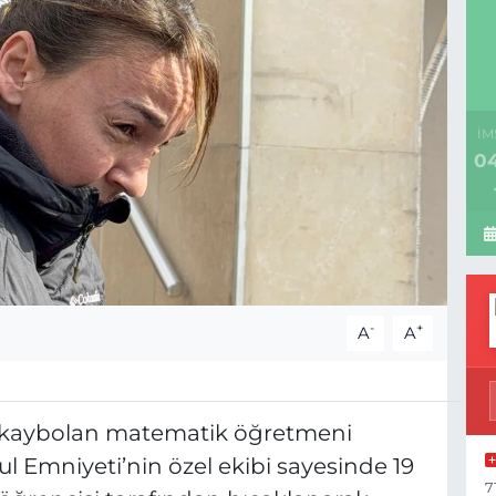
İM
04
-
+
A
A
n kaybolan matematik öğretmeni
ul Emniyeti’nin özel ekibi sayesinde 19
7