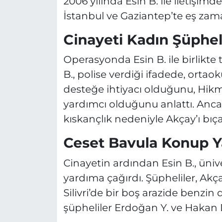
2006 yılında Esin B. ile iletişimd
İstanbul ve Gaziantep’te eş zam
Cinayeti Kadın Şüpheli 
Operasyonda Esin B. ile birlikte 
B., polise verdiği ifadede, ortao
desteğe ihtiyacı olduğunu, Hikm
yardımcı olduğunu anlattı. Anc
kıskançlık nedeniyle Akçay’ı bıça
Ceset Bavula Konup Ya
Cinayetin ardından Esin B., üniv
yardıma çağırdı. Şüpheliler, Akça
Silivri’de bir boş arazide benzin
şüpheliler Erdoğan Y. ve Hakan D