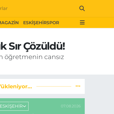
rlar
MAGAZİN
ESKİŞEHİRSPOR
k Sır Çözüldü!
len öğretmenin cansız
Yükleniyor...
ESKİŞEHİR
07.08.2026