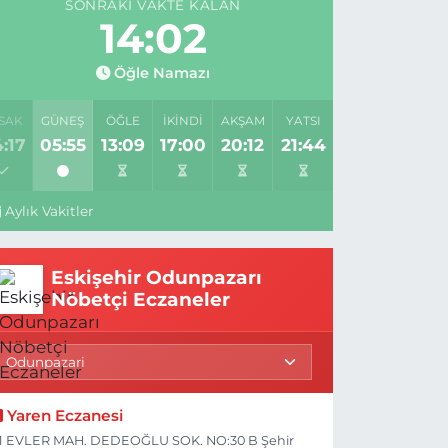
SONRAKI VAKTE KALAN
14:01
Öğle Namazı
SAK
GÜNEŞ
ÖĞLE
İKINDI
AKŞAM
YATSI
:17
05:55
13:09
17:00
20:12
21:44
Aylık Vakitler
Eskişehir Odunpazarı
Nöbetçi Eczaneler
Yaren Eczanesi
1 EVLER MAH. DEDEOĞLU SOK. NO:30 B Şehir