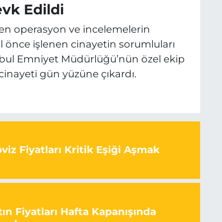
vk Edildi
rilen operasyon ve incelemelerin
yıl önce işlenen cinayetin sorumluları
tanbul Emniyet Müdürlüğü’nün özel ekip
 cinayeti gün yüzüne çıkardı.
iz Fiyatları Kritik Eşiği Aşmak
ın Fiyatları Hafta Kapanışında