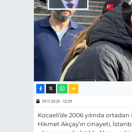
MAGAZİN
ESKİŞEHİRSPOR
29.11.2025 - 12:29
Kocaeli’de 2006 yılında ortada
Hikmet Akçay’ın cinayeti, İstanb