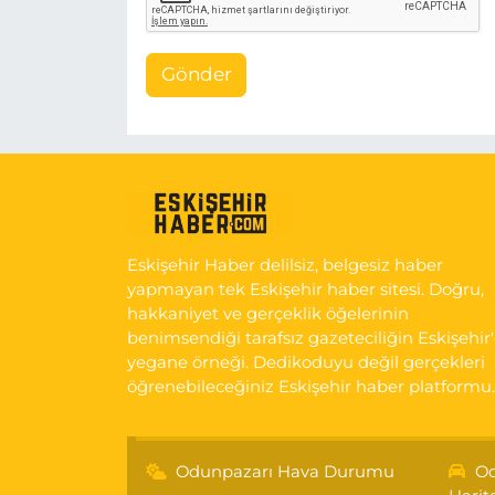
Gönder
Eskişehir Haber delilsiz, belgesiz haber
yapmayan tek Eskişehir haber sitesi. Doğru,
hakkaniyet ve gerçeklik öğelerinin
benimsendiği tarafsız gazeteciliğin Eskişehir
yegane örneği. Dedikoduyu değil gerçekleri
öğrenebileceğiniz Eskişehir haber platformu.
Odunpazarı Hava Durumu
Od