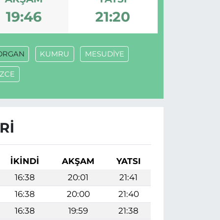
19:46
21:20
ORGAN
KUMRU
MESUDİYE
İZCE
RI
İKINDI
AKŞAM
YATSI
16:38
20:01
21:41
16:38
20:00
21:40
16:38
19:59
21:38