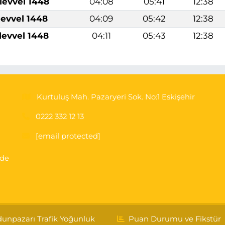
levvel 1448
04:08
05:41
12:38
levvel 1448
04:09
05:42
12:38
levvel 1448
04:11
05:43
12:38
Kurtuluş Mah. Pazaryeri Sok. No:1 Eskişehir
0222 332 12 13
[email protected]
'de
unpazarı Trafik Yoğunluk
Puan Durumu ve Fikstür