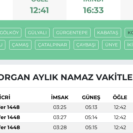
12:41
16:33
GÖLKÖY
GÜLYALI
GÜRGENTEPE
KABATAŞ
K
U
ÇAMAŞ
ÇATALPINAR
ÇAYBAŞI
ÜNYE
İK
ORGAN AYLIK NAMAZ VAKITLE
İCRİ
İMSAK
GÜNEŞ
ÖĞLE
fer 1448
03:25
05:13
12:42
fer 1448
03:27
05:14
12:42
fer 1448
03:28
05:15
12:42