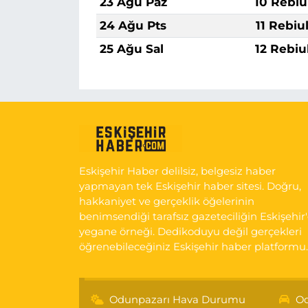
23 Ağu Paz
10 Rebiu
24 Ağu Pts
11 Rebiu
25 Ağu Sal
12 Rebiu
Eskişehir Haber delilsiz, belgesiz haber
yapmayan tek Eskişehir haber sitesi. Doğru,
hakkaniyet ve gerçeklik öğelerinin
benimsendiği tarafsız gazeteciliğin Eskişehir
yegane örneği. Dedikoduyu değil gerçekleri
öğrenebileceğiniz Eskişehir haber platformu.
Odunpazarı Hava Durumu
Od