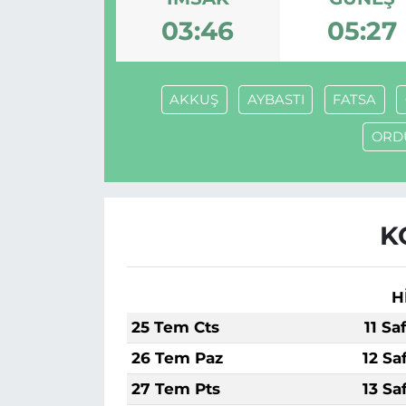
03:46
05:27
MAGAZİN
ESKİŞEHİRSPOR
AKKUŞ
AYBASTI
FATSA
ORD
K
H
25 Tem Cts
11 Sa
26 Tem Paz
12 Sa
27 Tem Pts
13 Sa