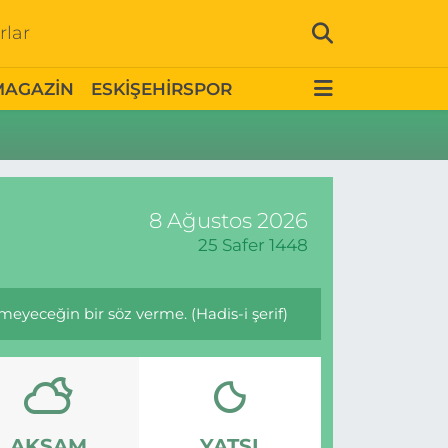
rlar
MAGAZİN
ESKİŞEHİRSPOR
8 Ağustos 2026
25 Safer 1448
eceğin bir söz verme. (Hadis-i şerif)
AKŞAM
YATSI