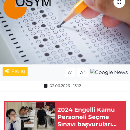
MAGAZİN
ESKİŞEHİRSPOR
Paylaş
-
+
A
A
03.06.2026 - 13:12
2024 Engelli Kamu
Personeli Seçme
Sınavı başvuruları