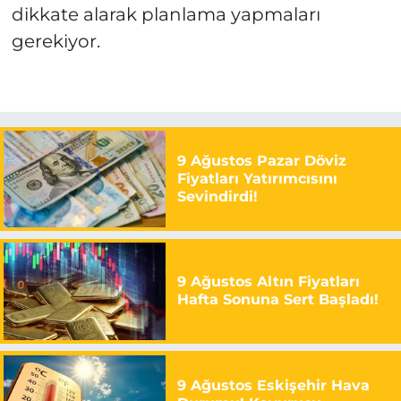
dikkate alarak planlama yapmaları
gerekiyor.
9 Ağustos Pazar Döviz
Fiyatları Yatırımcısını
Sevindirdi!
9 Ağustos Altın Fiyatları
Hafta Sonuna Sert Başladı!
9 Ağustos Eskişehir Hava