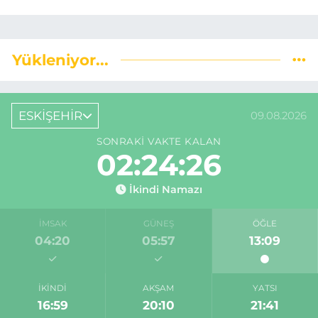
Yükleniyor...
ESKİŞEHİR
09.08.2026
SONRAKI VAKTE KALAN
02:24:25
İkindi Namazı
İMSAK
GÜNEŞ
ÖĞLE
04:20
05:57
13:09
İKINDI
AKŞAM
YATSI
16:59
20:10
21:41