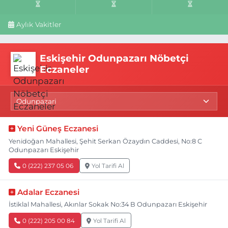
Aylık Vakitler
Eskişehir Odunpazarı Nöbetçi
Eczaneler
Yeni Güneş Eczanesi
Yenidoğan Mahallesi, Şehit Serkan Özaydın Caddesi, No:8 C
Odunpazarı Eskişehir
0 (222) 237 05 06
Yol Tarifi Al
Adalar Eczanesi
İstiklal Mahallesi, Akınlar Sokak No:34 B Odunpazarı Eskişehir
0 (222) 205 00 84
Yol Tarifi Al