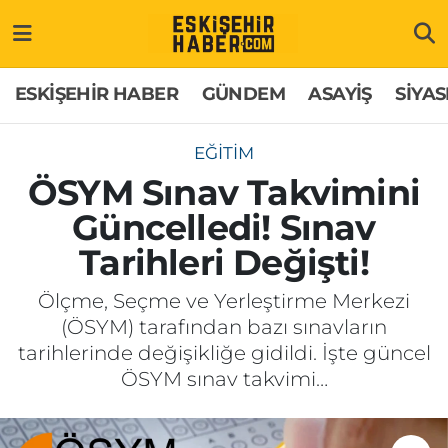
ESKİŞEHİR HABER
Gizlilik Politikası
Odunpazarı Hava Durumu
ESKİŞEHİR HABER
GÜNDEM
ASAYİŞ
SİYAS
GÜNDEM
Hakkımızda
Odunpazarı Trafik Yoğunluk Haritası
EĞİTİM
ASAYİŞ
İletişim
Süper Lig Puan Durumu ve Fikstür
ÖSYM Sınav Takvimini
Güncelledi! Sınav
SİYASET
Künye
Tüm Manşetler
Tarihleri Değişti!
EKONOMİ
Son Dakika Haberleri
Ölçme, Seçme ve Yerleştirme Merkezi
(ÖSYM) tarafından bazı sınavların
SAĞLIK
Haber Arşivi
tarihlerinde değişikliğe gidildi. İşte güncel
ÖSYM sınav takvimi…
EĞİTİM
SPOR