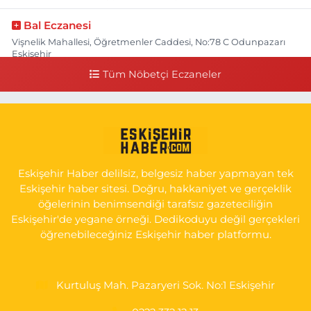
Bal Eczanesi
Vişnelik Mahallesi, Öğretmenler Caddesi, No:78 C Odunpazarı
Eskişehir
Tüm Nöbetçi Eczaneler
0 (222) 225 50 00
Yol Tarifi Al
Selen Eczanesi
Gültepe Mahallesi, Halk Caddesi No:107 C Odunpazarı Eskişehir
0 (222) 250 40 50
Yol Tarifi Al
Eskişehir Haber delilsiz, belgesiz haber yapmayan tek
Bizim Eczanesi
Eskişehir haber sitesi. Doğru, hakkaniyet ve gerçeklik
Emek Mahallesi, Ertaş Caddesi No:12 A Odunpazarı Eskişehir
öğelerinin benimsendiği tarafsız gazeteciliğin
Eskişehir'de yegane örneği. Dedikoduyu değil gerçekleri
0 (222) 250 87 69
Yol Tarifi Al
öğrenebileceğiniz Eskişehir haber platformu.
Kurtuluş Mah. Pazaryeri Sok. No:1 Eskişehir