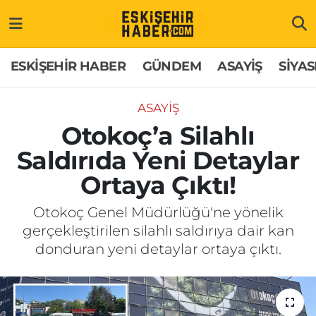
ESKİŞEHİR HABER
Gizlilik Politikası
Odunpazarı Hava Durumu
ESKİŞEHİR HABER
GÜNDEM
ASAYİŞ
SİYAS
GÜNDEM
Hakkımızda
Odunpazarı Trafik Yoğunluk Haritası
ASAYİŞ
ASAYİŞ
İletişim
Süper Lig Puan Durumu ve Fikstür
Otokoç’a Silahlı
Saldırıda Yeni Detaylar
SİYASET
Künye
Tüm Manşetler
Ortaya Çıktı!
EKONOMİ
Son Dakika Haberleri
Otokoç Genel Müdürlüğü'ne yönelik
gerçekleştirilen silahlı saldırıya dair kan
SAĞLIK
Haber Arşivi
donduran yeni detaylar ortaya çıktı.
EĞİTİM
SPOR