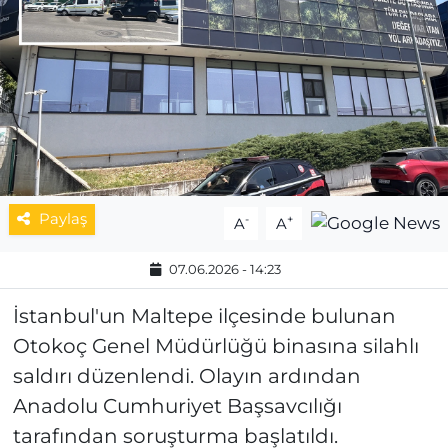
MAGAZİN
ESKİŞEHİRSPOR
Paylaş
-
+
A
A
07.06.2026 - 14:23
İstanbul'un Maltepe ilçesinde bulunan
Otokoç Genel Müdürlüğü binasına silahlı
saldırı düzenlendi. Olayın ardından
Anadolu Cumhuriyet Başsavcılığı
tarafından soruşturma başlatıldı.