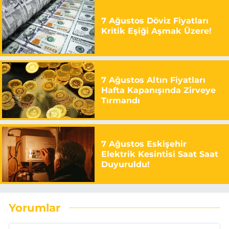
7 Ağustos Döviz Fiyatları
Kritik Eşiği Aşmak Üzere!
7 Ağustos Altın Fiyatları
Hafta Kapanışında Zirveye
Tırmandı
7 Ağustos Eskişehir
Elektrik Kesintisi Saat Saat
Duyuruldu!
Yorumlar