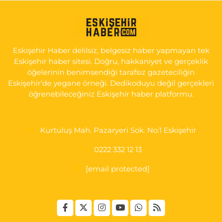
Serap Eczanesi
YENİDOĞAN MH.ŞEHİT SERKAN ÖZAYDIN CD.8 B ESKİ DEVLET
HAST. DOĞUMEVİ KARŞ.
Eskişehir Haber delilsiz, belgesiz haber yapmayan tek
0 (222) 237 75 17
Yol Tarifi Al
Eskişehir haber sitesi. Doğru, hakkaniyet ve gerçeklik
öğelerinin benimsendiği tarafsız gazeteciliğin
Eskişehir'de yegane örneği. Dedikoduyu değil gerçekleri
öğrenebileceğiniz Eskişehir haber platformu.
Kurtuluş Mah. Pazaryeri Sok. No:1 Eskişehir
0222 332 12 13
[email protected]