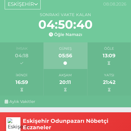
ESKİŞEHİR
08.08.2026
SONRAKI VAKTE KALAN
04:50:39
Öğle Namazı
İMSAK
GÜNEŞ
ÖĞLE
04:18
05:56
13:09
İKINDI
AKŞAM
YATSI
16:59
20:11
21:42
Aylık Vakitler
Eskişehir Odunpazarı Nöbetçi
Eczaneler