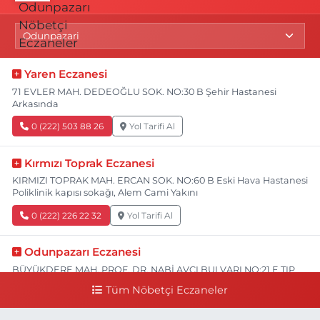
Yaren Eczanesi
71 EVLER MAH. DEDEOĞLU SOK. NO:30 B Şehir Hastanesi
Arkasında
0 (222) 503 88 26
Yol Tarifi Al
Kırmızı Toprak Eczanesi
KIRMIZI TOPRAK MAH. ERCAN SOK. NO:60 B Eski Hava Hastanesi
Poliklinik kapısı sokağı, Alem Cami Yakını
0 (222) 226 22 32
Yol Tarifi Al
Odunpazarı Eczanesi
BÜYÜKDERE MAH. PROF. DR. NABİ AVCI BULVARI NO:21 E TIP
FAKÜLTESİ KARŞISI
Tüm Nöbetçi Eczaneler
0 (505) 506 26 00
Yol Tarifi Al