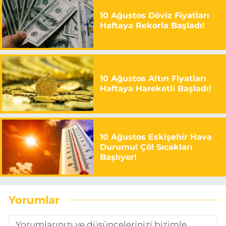
10 Ağustos Döviz Fiyatları
Haftaya Rekorla Başladı!
10 Ağustos Altın Fiyatları
Haftaya Hareketli Başladı!
10 Ağustos Eskişehir Hava
Durumu! Çöl Sıcakları
Başlıyor!
Yorumlar