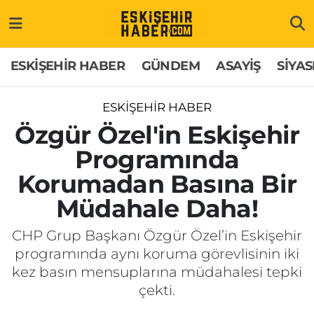
ESKİŞEHİR HABER
Gizlilik Politikası
Odunpazarı Hava Durumu
ESKİŞEHİR HABER
GÜNDEM
ASAYİŞ
SİYAS
GÜNDEM
Hakkımızda
Odunpazarı Trafik Yoğunluk Haritası
ESKİŞEHİR HABER
ASAYİŞ
İletişim
Süper Lig Puan Durumu ve Fikstür
Özgür Özel'in Eskişehir
Programında
SİYASET
Künye
Tüm Manşetler
Korumadan Basına Bir
EKONOMİ
Son Dakika Haberleri
Müdahale Daha!
SAĞLIK
Haber Arşivi
CHP Grup Başkanı Özgür Özel’in Eskişehir
programında aynı koruma görevlisinin iki
EĞİTİM
kez basın mensuplarına müdahalesi tepki
çekti.
SPOR