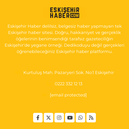
Koray Eczanesi
GÖKMEYDAN MAH. ULUS CAD. NO:4 A ADLİYE AŞAĞISI, SARAR
İMAM HATİP YANI, CUMA PAZARI CADDE GİRİŞİ
Eskişehir Haber delilsiz, belgesiz haber yapmayan tek
0 (222) 240 16 67
Yol Tarifi Al
Eskişehir haber sitesi. Doğru, hakkaniyet ve gerçeklik
öğelerinin benimsendiği tarafsız gazeteciliğin
Eskişehir'de yegane örneği. Dedikoduyu değil gerçekleri
öğrenebileceğiniz Eskişehir haber platformu.
Kurtuluş Mah. Pazaryeri Sok. No:1 Eskişehir
0222 332 12 13
[email protected]