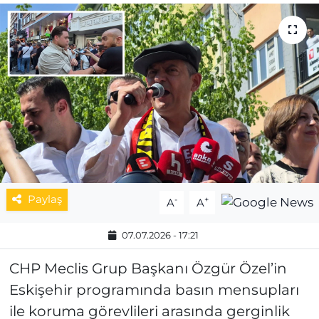
MAGAZİN
ESKİŞEHİRSPOR
Paylaş
-
+
A
A
07.07.2026 - 17:21
CHP Meclis Grup Başkanı Özgür Özel’in
Eskişehir programında basın mensupları
ile koruma görevlileri arasında gerginlik