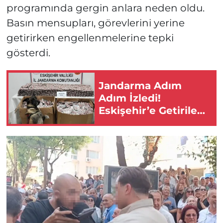
programında gergin anlara neden oldu.
Basın mensupları, görevlerini yerine
getirirken engellenmelerine tepki
gösterdi.
Jandarma Adım
Adım İzledi!
Eskişehir’e Getirilen
Binlerce Hap Böyle
Yakalandı!