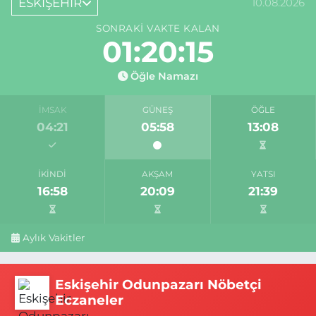
ESKİŞEHİR
10.08.2026
SONRAKI VAKTE KALAN
01:20:14
Öğle Namazı
İMSAK
GÜNEŞ
ÖĞLE
04:21
05:58
13:08
İKINDI
AKŞAM
YATSI
16:58
20:09
21:39
Aylık Vakitler
Eskişehir Odunpazarı Nöbetçi
Eczaneler