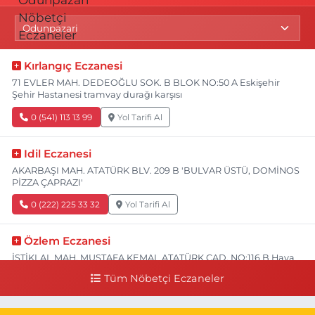
Kırlangıç Eczanesi
71 EVLER MAH. DEDEOĞLU SOK. B BLOK NO:50 A Eskişehir
Şehir Hastanesi tramvay durağı karşısı
0 (541) 113 13 99
Yol Tarifi Al
Idil Eczanesi
AKARBAŞI MAH. ATATÜRK BLV. 209 B 'BULVAR ÜSTÜ, DOMİNOS
PİZZA ÇAPRAZI'
0 (222) 225 33 32
Yol Tarifi Al
Özlem Eczanesi
İSTİKLAL MAH. MUSTAFA KEMAL ATATÜRK CAD. NO:116 B Hava
Hastanesi Has Taksi Karşısı
Tüm Nöbetçi Eczaneler
0 (222) 221 15 05
Yol Tarifi Al