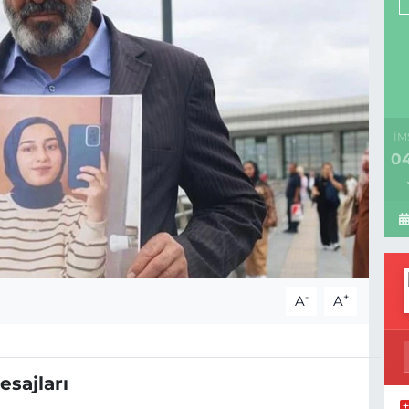
İM
04
-
+
A
A
sajları