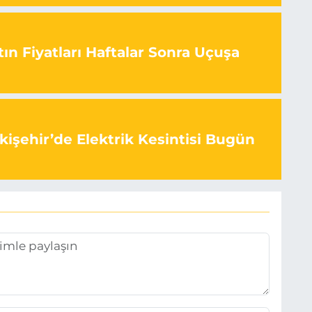
ın Fiyatları Haftalar Sonra Uçuşa
kişehir’de Elektrik Kesintisi Bugün