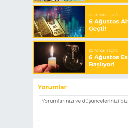
EDITÖRÜN SEÇTIĞI
6 Ağustos Alt
Geçti!
EDITÖRÜN SEÇTIĞI
6 Ağustos Es
Başlıyor!
Yorumlar