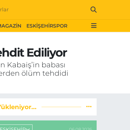
rlar
MAGAZİN
ESKİŞEHİRSPOR
hdit Ediliyor
in Kabaiş’in babası
ilerden ölüm tehdidi
Yükleniyor...
ESKİŞEHİR
06.08.2026