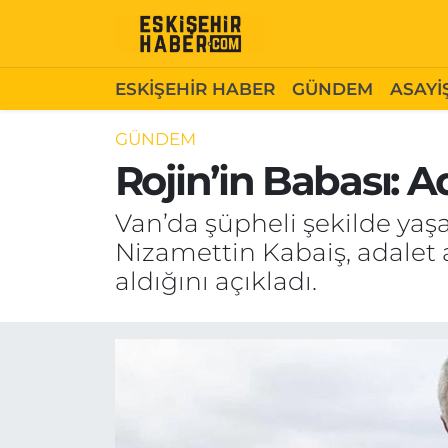
ESKİŞEHİR HABER
Gizlilik Politikası
Odunpazarı Hava Durumu
ESKİŞEHİR HABER
GÜNDEM
ASAYİ
GÜNDEM
Hakkımızda
Odunpazarı Trafik Yoğunluk Haritası
GÜNDEM
Rojin’in Babası: A
ASAYİŞ
İletişim
Süper Lig Puan Durumu ve Fikstür
Van’da şüpheli şekilde yaşa
SİYASET
Künye
Tüm Manşetler
Nizamettin Kabaiş, adalet a
aldığını açıkladı.
EKONOMİ
Son Dakika Haberleri
SAĞLIK
Haber Arşivi
EĞİTİM
SPOR