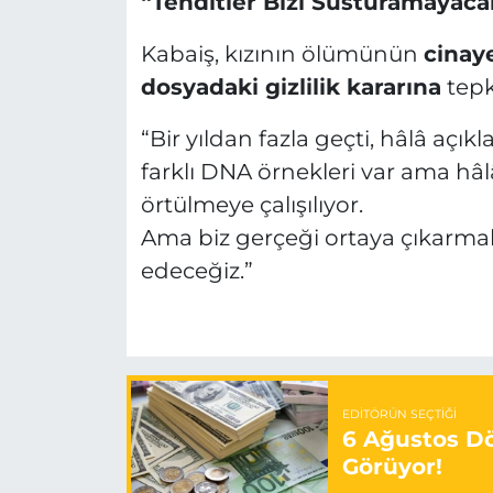
“Tehditler Bizi Susturamayaca
Kabaiş, kızının ölümünün
cinay
dosyadaki gizlilik kararına
tepk
“Bir yıldan fazla geçti, hâlâ açı
farklı DNA örnekleri var ama hâlâ
örtülmeye çalışılıyor.
Ama biz gerçeği ortaya çıkarma
edeceğiz.”
EDITÖRÜN SEÇTIĞI
6 Ağustos Dö
Görüyor!