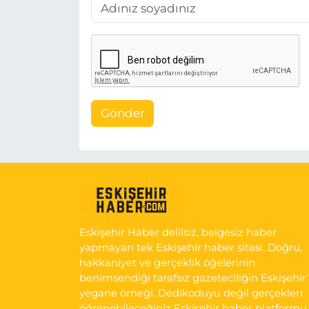
Gönder
Eskişehir Haber delilsiz, belgesiz haber
yapmayan tek Eskişehir haber sitesi. Doğru,
hakkaniyet ve gerçeklik öğelerinin
benimsendiği tarafsız gazeteciliğin Eskişehir
yegane örneği. Dedikoduyu değil gerçekleri
öğrenebileceğiniz Eskişehir haber platformu.