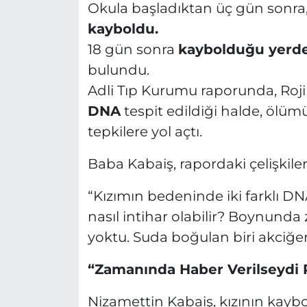
Okula başladıktan üç gün sonra
kayboldu.
18 gün sonra
kaybolduğu yerde
bulundu.
Adli Tıp Kurumu raporunda, Roj
DNA
tespit edildiği halde, ölüm
tepkilere yol açtı.
Baba Kabaiş, rapordaki çelişkiler
“Kızımın bedeninde iki farklı DN
nasıl intihar olabilir? Boynunda
yoktu. Suda boğulan biri akciğe
“Zamanında Haber Verilseydi R
Nizamettin Kabaiş, kızının kay