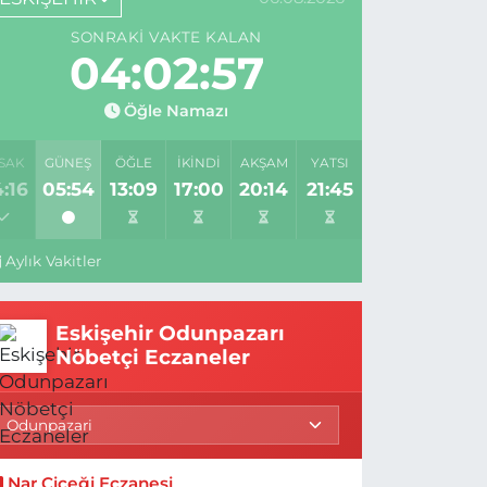
SONRAKI VAKTE KALAN
04:02:56
Öğle Namazı
SAK
GÜNEŞ
ÖĞLE
İKINDI
AKŞAM
YATSI
:16
05:54
13:09
17:00
20:14
21:45
Aylık Vakitler
Eskişehir Odunpazarı
Nöbetçi Eczaneler
Nar Çiçeği Eczanesi