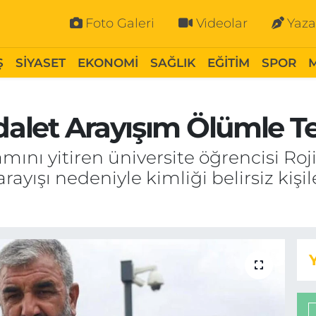
Foto Galeri
Videolar
Yaza
Ş
SİYASET
EKONOMİ
SAĞLIK
EĞİTİM
SPOR
dalet Arayışım Ölümle Te
mını yitiren üniversite öğrencisi Roj
rayışı nedeniyle kimliği belirsiz kiş