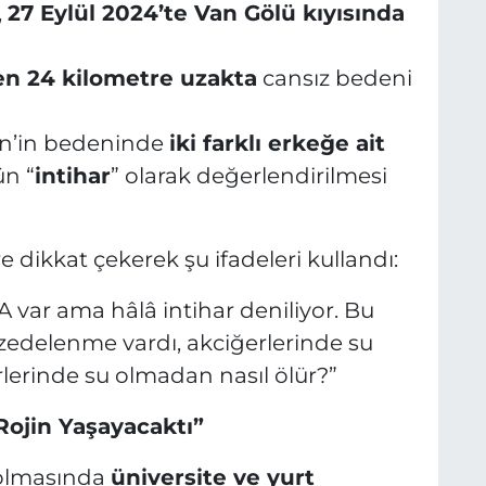
,
27 Eylül 2024’te Van Gölü kıyısında
n 24 kilometre uzakta
cansız bedeni
in’in bedeninde
iki farklı erkeğe ait
ün “
intihar
” olarak değerlendirilmesi
e dikkat çekerek şu ifadeleri kullandı:
A var ama hâlâ intihar deniliyor. Bu
 zedelenme vardı, akciğerlerinde su
rlerinde su olmadan nasıl ölür?”
ojin Yaşayacaktı”
bolmasında
üniversite ve yurt