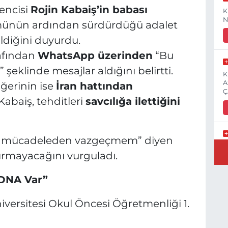
encisi
Rojin Kabaiş’in babası
K
N
ümünün ardından sürdürdüğü adalet
ldiğini duyurdu.
arafından
WhatsApp üzerinden
“Bu
şeklinde mesajlar aldığını belirtti.
K
A
iğerinin ise
İran hattından
Ç
abaiş, tehditleri
savcılığa ilettiğini
 mücadeleden vazgeçmem” diyen
E
dırmayacağını vurguladı.
3
 DNA Var”
iversitesi Okul Öncesi Öğretmenliği 1.
İ
H
S