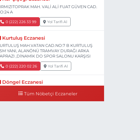
IRMIZITOPRAK MAH. VALİ ALİ FUAT GÜVEN CAD.
O:24 A
0 (222) 226 33 99
Yol Tarifi Al
Kurtuluş Eczanesi
URTULUŞ MAH.VATAN CAD.NO:7 B KURTULUŞ
SM YANI, ALANÖNÜ TRAMVAY DURAĞI ARKA
APRAZI ,DİNAMİK DO SPOR SALONU KARŞISI
0 (222) 220 02 26
Yol Tarifi Al
Döngel Eczanesi
MEK MAH. DİLEK CAD. 83 A Dilek Camiinin 200-
Tüm Nöbetçi Eczaneler
00 mt ilerisi bim markete kadar sol tarafı
0 (222) 250 11 88
Yol Tarifi Al
Tepeoğlu Eczanesi
STİKLAL MAH. ŞAİR FUZULİ CAD. NO:35 A HAVA
ASTANESİ KARŞI KÖŞESİ ŞAİR FUZULİ AİLE
AĞLIĞI MERKEZİ KARŞISI