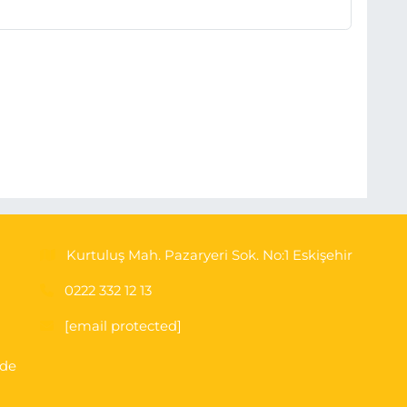
Kurtuluş Mah. Pazaryeri Sok. No:1 Eskişehir
0222 332 12 13
[email protected]
'de