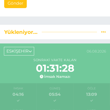
Gönder
Yükleniyor...
ESKİŞEHİR
06.08.2026
SONRAKI VAKTE KALAN
01:31:27
İmsak Namazı
İMSAK
GÜNEŞ
ÖĞLE
04:16
05:54
13:09