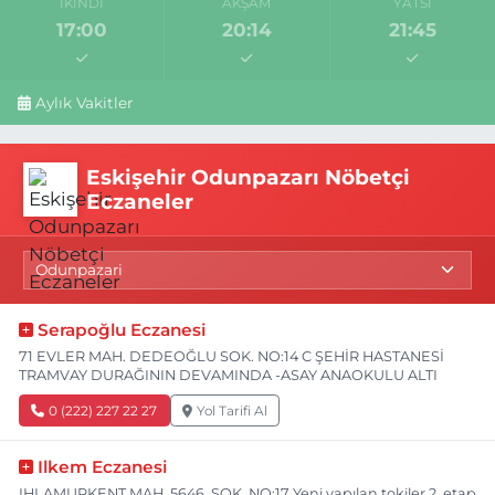
İKINDI
AKŞAM
YATSI
17:00
20:14
21:45
Aylık Vakitler
Eskişehir Odunpazarı Nöbetçi
Eczaneler
Serapoğlu Eczanesi
71 EVLER MAH. DEDEOĞLU SOK. NO:14 C ŞEHİR HASTANESİ
TRAMVAY DURAĞININ DEVAMINDA -ASAY ANAOKULU ALTI
0 (222) 227 22 27
Yol Tarifi Al
Ilkem Eczanesi
IHLAMURKENT MAH. 5646. SOK. NO:17 Yeni yapılan tokiler 2. etap