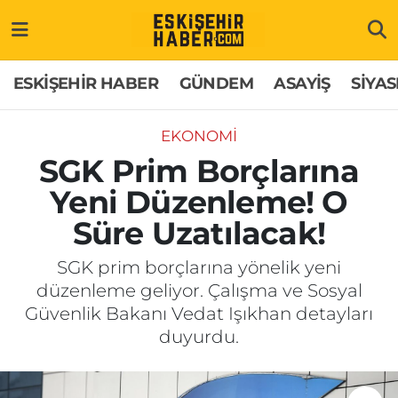
ESKİŞEHİR HABER
Gizlilik Politikası
Odunpazarı Hava Durumu
ESKİŞEHİR HABER
GÜNDEM
ASAYİŞ
SİYAS
GÜNDEM
Hakkımızda
Odunpazarı Trafik Yoğunluk Haritası
EKONOMİ
ASAYİŞ
İletişim
Süper Lig Puan Durumu ve Fikstür
SGK Prim Borçlarına
Yeni Düzenleme! O
SİYASET
Künye
Tüm Manşetler
Süre Uzatılacak!
EKONOMİ
Son Dakika Haberleri
SGK prim borçlarına yönelik yeni
düzenleme geliyor. Çalışma ve Sosyal
SAĞLIK
Haber Arşivi
Güvenlik Bakanı Vedat Işıkhan detayları
duyurdu.
EĞİTİM
SPOR