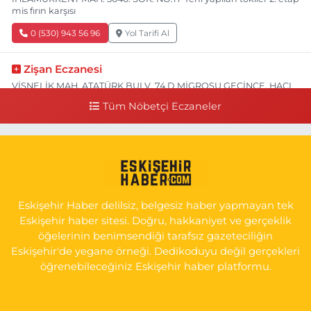
mis fırın karşısı
0 (530) 943 56 96
Yol Tarifi Al
Zişan Eczanesi
VİŞNELİK MAH. ATATÜRK BULV. 74 D MİGROSU GEÇİNCE, HACI
HASANOĞLU BAKLAVACI VE PİNO YANI
Tüm Nöbetçi Eczaneler
0 (222) 226 60 93
Yol Tarifi Al
Atasoy Eczanesi
KIRMIZITOPRAK MAH.ERCAN SOK. NO:14 C ESKİ HAVA
HASTANESİ POLİKLİNİK KAPISI KARŞISI
Eskişehir Haber delilsiz, belgesiz haber yapmayan tek
0 (222) 240 55 11
Yol Tarifi Al
Eskişehir haber sitesi. Doğru, hakkaniyet ve gerçeklik
öğelerinin benimsendiği tarafsız gazeteciliğin
Eskişehir'de yegane örneği. Dedikoduyu değil gerçekleri
öğrenebileceğiniz Eskişehir haber platformu.