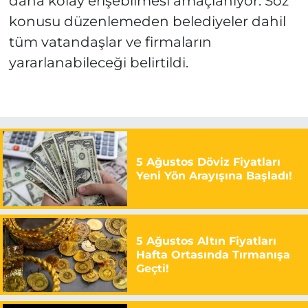
daha kolay erişebilmesi amaçlanıyor. Söz
konusu düzenlemeden belediyeler dahil
tüm vatandaşlar ve firmaların
yararlanabileceği belirtildi.
5 Ağustos Döviz Fiyatları
Yeni Yön Arayışına Başladı!
5 Ağustos Altın Fiyatları
Hafta Ortasında Tırmanışa
Geçti!