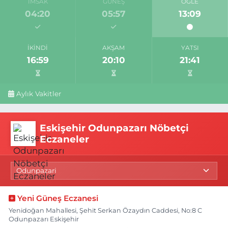
İMSAK
GÜNEŞ
ÖĞLE
04:20
05:57
13:09
İKINDI
AKŞAM
YATSI
16:59
20:10
21:41
Aylık Vakitler
Eskişehir Odunpazarı Nöbetçi
Eczaneler
Yeni Güneş Eczanesi
Yenidoğan Mahallesi, Şehit Serkan Özaydın Caddesi, No:8 C
Odunpazarı Eskişehir