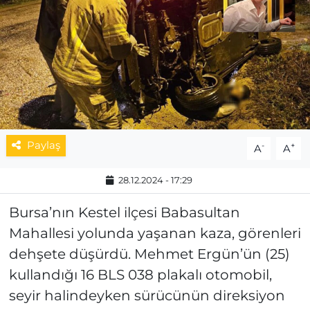
MAGAZİN
ESKİŞEHİRSPOR
Paylaş
-
+
A
A
28.12.2024 - 17:29
Bursa’nın Kestel ilçesi Babasultan
Mahallesi yolunda yaşanan kaza, görenleri
dehşete düşürdü. Mehmet Ergün’ün (25)
kullandığı 16 BLS 038 plakalı otomobil,
seyir halindeyken sürücünün direksiyon