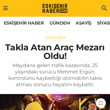
ESKİŞEHİR HABER
Gizlilik Politikası
Odunpazarı Hava Durumu
ESKİŞEHİR HABER
GÜNDEM
ASAYİŞ
SİYAS
GÜNDEM
Hakkımızda
Odunpazarı Trafik Yoğunluk Haritası
GÜNDEM
ASAYİŞ
İletişim
Süper Lig Puan Durumu ve Fikstür
Takla Atan Araç Mezarı
Oldu!
SİYASET
Künye
Tüm Manşetler
Meydana gelen trafik kazasında, 25
EKONOMİ
Son Dakika Haberleri
yaşındaki sürücü Mehmet Ergün,
kontrolünü kaybettiği otomobilin takla
SAĞLIK
Haber Arşivi
atması sonucu hayatını kaybetti.
EĞİTİM
SPOR