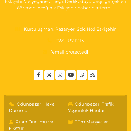
Eskişehir'de yegane örneği. Dedikoduyu değil gerçekleri
0 (222) 250 87 69
Yol Tarifi Al
öğrenebileceğiniz Eskişehir haber platformu.
Kurtuluş Mah. Pazaryeri Sok. No:1 Eskişehir
0222 332 12 13
[email protected]
Odunpazarı Hava
Odunpazarı Trafik
Durumu
Yoğunluk Haritası
Puan Durumu ve
Tüm Manşetler
Fikstür