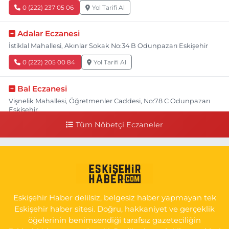
0 (222) 237 05 06
Yol Tarifi Al
Adalar Eczanesi
İstiklal Mahallesi, Akınlar Sokak No:34 B Odunpazarı Eskişehir
0 (222) 205 00 84
Yol Tarifi Al
Bal Eczanesi
Vişnelik Mahallesi, Öğretmenler Caddesi, No:78 C Odunpazarı
Eskişehir
Tüm Nöbetçi Eczaneler
0 (222) 225 50 00
Yol Tarifi Al
Selen Eczanesi
Gültepe Mahallesi, Halk Caddesi No:107 C Odunpazarı Eskişehir
0 (222) 250 40 50
Yol Tarifi Al
Eskişehir Haber delilsiz, belgesiz haber yapmayan tek
Bizim Eczanesi
Eskişehir haber sitesi. Doğru, hakkaniyet ve gerçeklik
Emek Mahallesi, Ertaş Caddesi No:12 A Odunpazarı Eskişehir
öğelerinin benimsendiği tarafsız gazeteciliğin