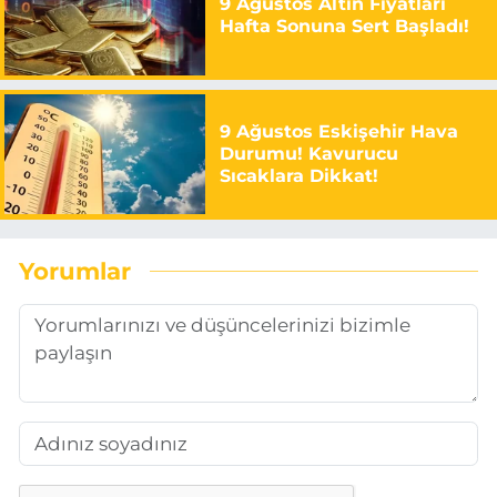
9 Ağustos Altın Fiyatları
Hafta Sonuna Sert Başladı!
9 Ağustos Eskişehir Hava
Durumu! Kavurucu
Sıcaklara Dikkat!
Yorumlar