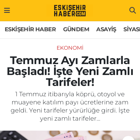
ESKİŞEHİR HABER
Gizlilik Politikası
Odunpazarı Hava Durumu
ESKİŞEHİR HABER
GÜNDEM
ASAYİŞ
SİYAS
GÜNDEM
Hakkımızda
Odunpazarı Trafik Yoğunluk Haritası
EKONOMİ
ASAYİŞ
İletişim
Süper Lig Puan Durumu ve Fikstür
Temmuz Ayı Zamlarla
Başladı! İşte Yeni Zamlı
SİYASET
Künye
Tüm Manşetler
Tarifeler!
EKONOMİ
Son Dakika Haberleri
1 Temmuz itibarıyla köprü, otoyol ve
muayene katılım payı ücretlerine zam
SAĞLIK
Haber Arşivi
geldi. Yeni tarifeler yürürlüğe girdi. İşte
yeni zamlı tarifeler...
EĞİTİM
SPOR