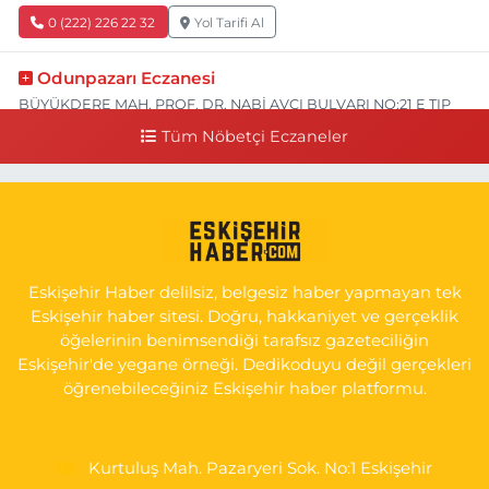
0 (222) 226 22 32
Yol Tarifi Al
Odunpazarı Eczanesi
BÜYÜKDERE MAH. PROF. DR. NABİ AVCI BULVARI NO:21 E TIP
FAKÜLTESİ KARŞISI
Tüm Nöbetçi Eczaneler
0 (505) 506 26 00
Yol Tarifi Al
Serap Eczanesi
YENİDOĞAN MH.ŞEHİT SERKAN ÖZAYDIN CD.8 B ESKİ DEVLET
HAST. DOĞUMEVİ KARŞ.
Eskişehir Haber delilsiz, belgesiz haber yapmayan tek
0 (222) 237 75 17
Yol Tarifi Al
Eskişehir haber sitesi. Doğru, hakkaniyet ve gerçeklik
öğelerinin benimsendiği tarafsız gazeteciliğin
Eskişehir'de yegane örneği. Dedikoduyu değil gerçekleri
öğrenebileceğiniz Eskişehir haber platformu.
Kurtuluş Mah. Pazaryeri Sok. No:1 Eskişehir