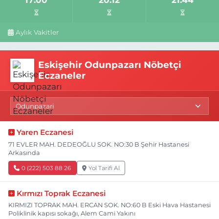
Aylık Vakitler
Eskişehir Odunpazarı Nöbetçi
Eczaneler
Yaren Eczanesi
71 EVLER MAH. DEDEOĞLU SOK. NO:30 B Şehir Hastanesi
Arkasında
0 (222) 503 88 26
Yol Tarifi Al
Kırmızı Toprak Eczanesi
KIRMIZI TOPRAK MAH. ERCAN SOK. NO:60 B Eski Hava Hastanesi
Poliklinik kapısı sokağı, Alem Cami Yakını