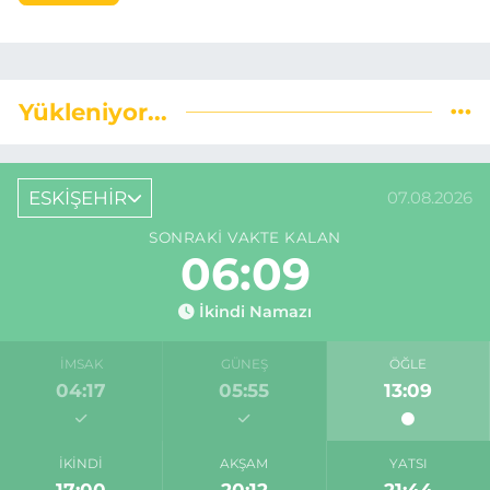
Yükleniyor...
ESKİŞEHİR
07.08.2026
SONRAKI VAKTE KALAN
06:09
İkindi Namazı
İMSAK
GÜNEŞ
ÖĞLE
04:17
05:55
13:09
İKINDI
AKŞAM
YATSI
17:00
20:12
21:44