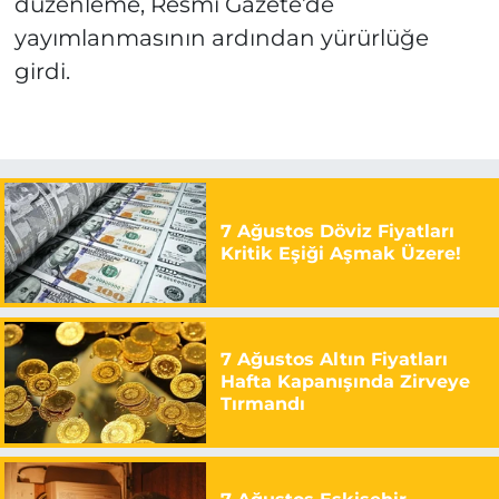
düzenleme, Resmî Gazete’de
yayımlanmasının ardından yürürlüğe
girdi.
7 Ağustos Döviz Fiyatları
Kritik Eşiği Aşmak Üzere!
7 Ağustos Altın Fiyatları
Hafta Kapanışında Zirveye
Tırmandı