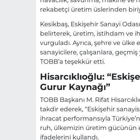
havacılık, savunma, makine ve m
rekabetçi üretim üslerinden biriy
Kesikbaş, Eskişehir Sanayi Odası’n
belirterek, üretim, istihdam ve i
vurguladı. Ayrıca, şehre ve ülke
sanayicilere, çalışanlara, geçmiş
TOBB’a teşekkür etti.
Hisarcıklıoğlu: “Eskiş
Gurur Kaynağı”
TOBB Başkanı M. Rifat Hisarcıklıo
takdir ederek, “Eskişehir sanayisi
ihracat performansıyla Türkiye’n
ruh, ülkemizin üretim gücünün 
ifadelerini kullandı.