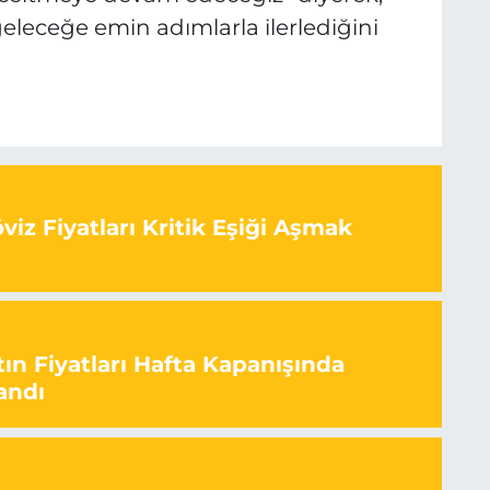
geleceğe emin adımlarla ilerlediğini
iz Fiyatları Kritik Eşiği Aşmak
ın Fiyatları Hafta Kapanışında
andı