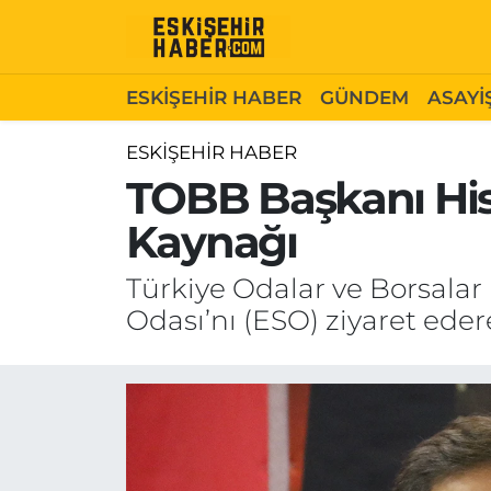
ESKİŞEHİR HABER
Gizlilik Politikası
Odunpazarı Hava Durumu
ESKİŞEHİR HABER
GÜNDEM
ASAYİ
GÜNDEM
Hakkımızda
Odunpazarı Trafik Yoğunluk Haritası
ESKİŞEHİR HABER
TOBB Başkanı Hisa
ASAYİŞ
İletişim
Süper Lig Puan Durumu ve Fikstür
Kaynağı
SİYASET
Künye
Tüm Manşetler
Türkiye Odalar ve Borsalar 
EKONOMİ
Son Dakika Haberleri
Odası’nı (ESO) ziyaret edere
SAĞLIK
Haber Arşivi
EĞİTİM
SPOR