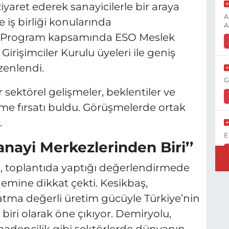
iyaret ederek sanayicilerle bir araya
A
e iş birliği konularında
A
. Program kapsamında ESO Meslek
irişimciler Kurulu üyeleri ile geniş
üzenlendi.
G
r sektörel gelişmeler, beklentiler ve
me fırsatı buldu. Görüşmelerde ortak
.
E
anayi Merkezlerinden Biri’’
, toplantıda yaptığı değerlendirmede
nemine dikkat çekti. Kesikbaş,
K
katma değerli üretim gücüyle Türkiye’nin
H
K
iri olarak öne çıkıyor. Demiryolu,