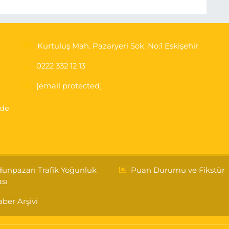
Kurtuluş Mah. Pazaryeri Sok. No:1 Eskişehir
0222 332 12 13
[email protected]
'de
unpazarı Trafik Yoğunluk
Puan Durumu ve Fikstür
ası
ber Arşivi