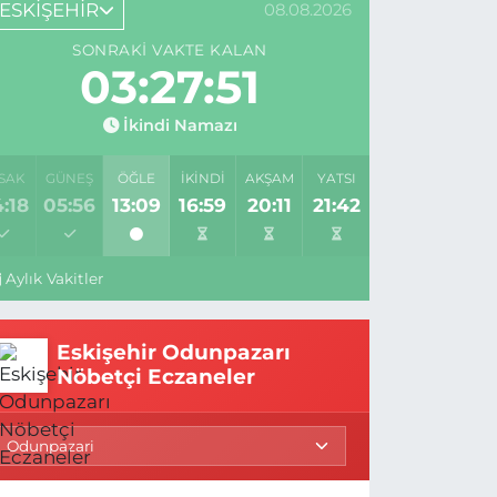
ESKİŞEHİR
08.08.2026
SONRAKI VAKTE KALAN
03:27:50
İkindi Namazı
SAK
GÜNEŞ
ÖĞLE
İKINDI
AKŞAM
YATSI
:18
05:56
13:09
16:59
20:11
21:42
Aylık Vakitler
Eskişehir Odunpazarı
Nöbetçi Eczaneler