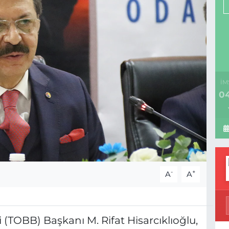
İM
04
-
+
A
A
i (TOBB) Başkanı M. Rifat Hisarcıklıoğlu,