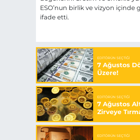
ESO’nun birlik ve vizyon içinde 
ifade etti.
EDITÖRÜN SEÇTIĞI
7 Ağustos Döv
Üzere!
EDITÖRÜN SEÇTIĞI
7 Ağustos Alt
Zirveye Tırm
EDITÖRÜN SEÇTIĞI