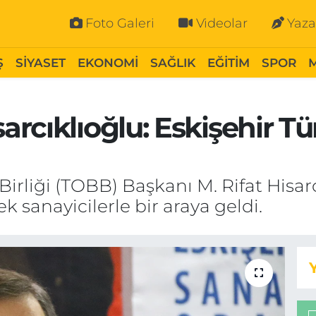
Foto Galeri
Videolar
Yaza
Ş
SİYASET
EKONOMİ
SAĞLIK
EĞİTİM
SPOR
rcıklıoğlu: Eskişehir Tü
Birliği (TOBB) Başkanı M. Rifat Hisarc
k sanayicilerle bir araya geldi.