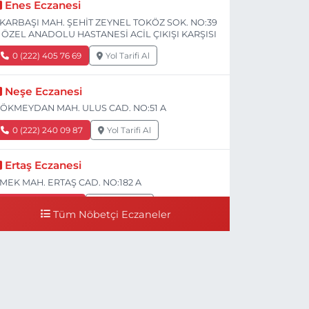
Enes Eczanesi
KARBAŞI MAH. ŞEHİT ZEYNEL TOKÖZ SOK. NO:39
 ÖZEL ANADOLU HASTANESİ ACİL ÇIKIŞI KARŞISI
0 (222) 405 76 69
Yol Tarifi Al
Neşe Eczanesi
ÖKMEYDAN MAH. ULUS CAD. NO:51 A
0 (222) 240 09 87
Yol Tarifi Al
Ertaş Eczanesi
MEK MAH. ERTAŞ CAD. NO:182 A
0 (541) 531 74 48
Yol Tarifi Al
Tüm Nöbetçi Eczaneler
Seda Eczanesi
IRMIZITOPRAK MH.ERCAN SK.NO:14 ESKİ ASKER
ASTANESİ YAN SOKAĞI POLİKLİNİK KAPISI TAM
ARŞISI I
0 (222) 225 92 45
Yol Tarifi Al