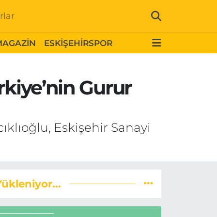
rlar
MAGAZİN
ESKİŞEHİRSPOR
rkiye’nin Gurur
ıklıoğlu, Eskişehir Sanayi
Yükleniyor...