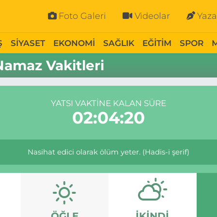
Foto Galeri
Videolar
Yaza
Ş
SİYASET
EKONOMİ
SAĞLIK
EĞİTİM
SPOR
Namaz Vakitleri
YATSI VAKTINE KALAN SÜRE
02:04:20
Nasihat edici olarak ölüm yeter. (Hadis-i şerif)
ÖĞLE
İKINDI