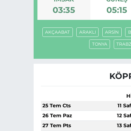
03:35
05:15
MAGAZİN
ESKİŞEHİRSPOR
AKÇAABAT
ARAKLI
ARSİN
B
TONYA
TRAB
KÖPR
H
25 Tem Cts
11 Sa
26 Tem Paz
12 Sa
27 Tem Pts
13 Sa