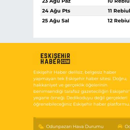
23 Ağu Paz
10 Rebiu
24 Ağu Pts
11 Rebiu
25 Ağu Sal
12 Rebiu
Eskişehir Haber delilsiz, belgesiz haber
yapmayan tek Eskişehir haber sitesi. Doğru,
hakkaniyet ve gerçeklik öğelerinin
benimsendiği tarafsız gazeteciliğin Eskişehir
yegane örneği. Dedikoduyu değil gerçekleri
öğrenebileceğiniz Eskişehir haber platformu.
Odunpazarı Hava Durumu
Od