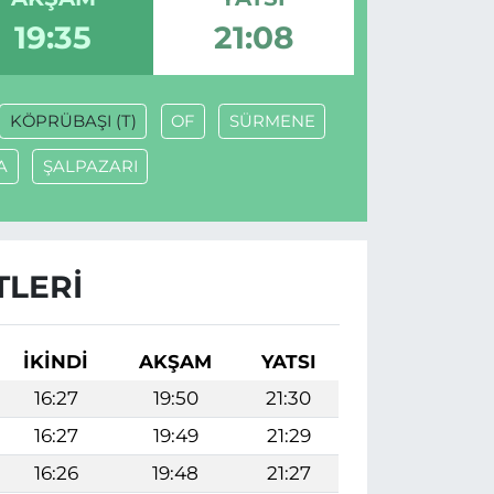
19:35
21:08
KÖPRÜBAŞI (T)
OF
SÜRMENE
A
ŞALPAZARI
TLERI
İKINDI
AKŞAM
YATSI
16:27
19:50
21:30
16:27
19:49
21:29
16:26
19:48
21:27