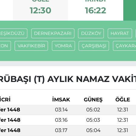
12:30
16:22
EŞİKDÜZÜ
DERNEKPAZARI
DÜZKÖY
HAYRAT
ZON
VAKFIKEBİR
YOMRA
ÇARŞIBAŞI
ÇAYKAR
ÜBAŞI (T) AYLIK NAMAZ VAKI
İCRİ
İMSAK
GÜNEŞ
ÖĞLE
fer 1448
03:14
05:02
12:31
fer 1448
03:16
05:03
12:31
fer 1448
03:17
05:04
12:31