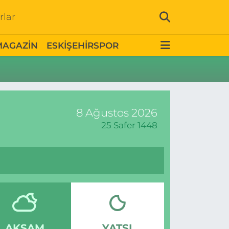
rlar
MAGAZİN
ESKİŞEHİRSPOR
8 Ağustos 2026
25 Safer 1448
AKŞAM
YATSI