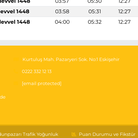
levvel 1448
03:57
05:30
12:27
levvel 1448
03:58
05:31
12:27
levvel 1448
04:00
05:32
12:27
Kurtuluş Mah. Pazaryeri Sok. No:1 Eskişehir
0222 332 12 13
[email protected]
'de
unpazarı Trafik Yoğunluk
Puan Durumu ve Fikstür