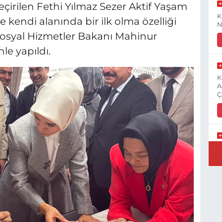
irilen Fethi Yılmaz Sezer Aktif Yaşam
K
e kendi alanında bir ilk olma özelliği
N
e Sosyal Hizmetler Bakanı Mahinur
le yapıldı.
K
A
Ç
E
3
İ
H