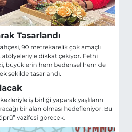
S
arak Tasarlandı
bahçesi, 90 metrekarelik çok amaçlı
 atölyeleriyle dikkat çekiyor. Fethi
zi, büyüklerin hem bedensel hem de
cek şekilde tasarlandı.
Olacak
zleriyle iş birliği yaparak yaşlıların
aracağı bir alan olması hedefleniyor. Bu
öprü” vazifesi görecek.