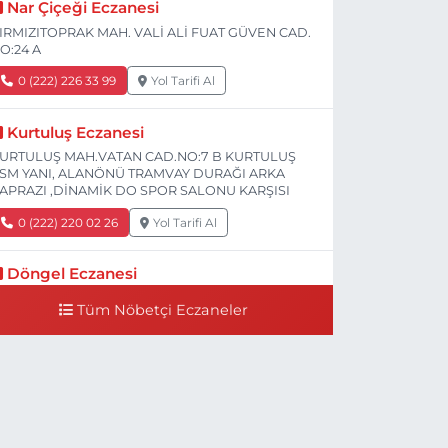
Nar Çiçeği Eczanesi
IRMIZITOPRAK MAH. VALİ ALİ FUAT GÜVEN CAD.
O:24 A
0 (222) 226 33 99
Yol Tarifi Al
Kurtuluş Eczanesi
URTULUŞ MAH.VATAN CAD.NO:7 B KURTULUŞ
SM YANI, ALANÖNÜ TRAMVAY DURAĞI ARKA
APRAZI ,DİNAMİK DO SPOR SALONU KARŞISI
0 (222) 220 02 26
Yol Tarifi Al
Döngel Eczanesi
MEK MAH. DİLEK CAD. 83 A Dilek Camiinin 200-
Tüm Nöbetçi Eczaneler
00 mt ilerisi bim markete kadar sol tarafı
0 (222) 250 11 88
Yol Tarifi Al
Tepeoğlu Eczanesi
STİKLAL MAH. ŞAİR FUZULİ CAD. NO:35 A HAVA
ASTANESİ KARŞI KÖŞESİ ŞAİR FUZULİ AİLE