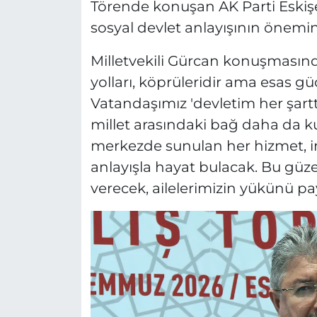
Törende konuşan AK Parti Eskişeh
sosyal devlet anlayışının önemin
Milletvekili Gürcan konuşmasınd
yolları, köprüleridir ama esas g
Vatandaşımız 'devletim her şartta
millet arasındaki bağ daha da ku
merkezde sunulan her hizmet, i
anlayışla hayat bulacak. Bu gü
verecek, ailelerimizin yükünü pay