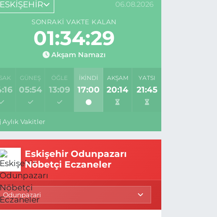
ESKİŞEHİR
06.08.2026
SONRAKI VAKTE KALAN
01:34:28
Akşam Namazı
SAK
GÜNEŞ
ÖĞLE
İKINDI
AKŞAM
YATSI
:16
05:54
13:09
17:00
20:14
21:45
Aylık Vakitler
Eskişehir Odunpazarı
Nöbetçi Eczaneler