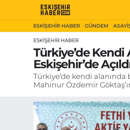
ESKİŞEHİR HABER
Gizlilik Politikası
Odunpazarı Hava Durumu
ESKİŞEHİR HABER
GÜNDEM
ASAYİ
GÜNDEM
Hakkımızda
Odunpazarı Trafik Yoğunluk Haritası
ESKİŞEHİR HABER
Türkiye’de Kendi 
ASAYİŞ
İletişim
Süper Lig Puan Durumu ve Fikstür
Eskişehir’de Açıldı
SİYASET
Künye
Tüm Manşetler
Türkiye’de kendi alanında 
EKONOMİ
Son Dakika Haberleri
Mahinur Özdemir Göktaş’ın 
SAĞLIK
Haber Arşivi
EĞİTİM
SPOR