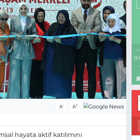
İM
04
-
+
A
A
sal hayata aktif katılımını