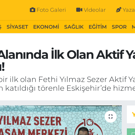
Foto Galeri
Videolar
Yaza
Ş
SİYASET
EKONOMİ
SAĞLIK
EĞİTİM
SPOR
Alanında İlk Olan Aktif
!
bir ilk olan Fethi Yılmaz Sezer Aktif
katıldığı törenle Eskişehir’de hizme