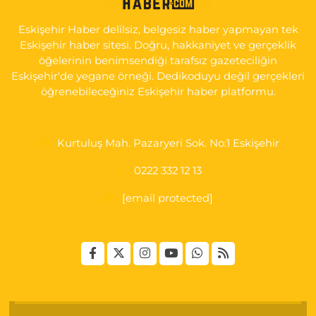
KARŞI KÖŞESİ ŞAİR FUZULİ AİLE SAĞLIĞI MERKEZİ KARŞISI
Eskişehir Haber delilsiz, belgesiz haber yapmayan tek
0 (222) 230 11 31
Yol Tarifi Al
Eskişehir haber sitesi. Doğru, hakkaniyet ve gerçeklik
öğelerinin benimsendiği tarafsız gazeteciliğin
Eskişehir'de yegane örneği. Dedikoduyu değil gerçekleri
öğrenebileceğiniz Eskişehir haber platformu.
Kurtuluş Mah. Pazaryeri Sok. No:1 Eskişehir
0222 332 12 13
[email protected]