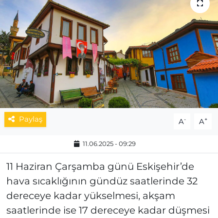
MAGAZİN
ESKİŞEHİRSPOR
Paylaş
-
+
A
A
11.06.2025 - 09:29
11 Haziran Çarşamba günü Eskişehir’de
hava sıcaklığının gündüz saatlerinde 32
dereceye kadar yükselmesi, akşam
saatlerinde ise 17 dereceye kadar düşmesi