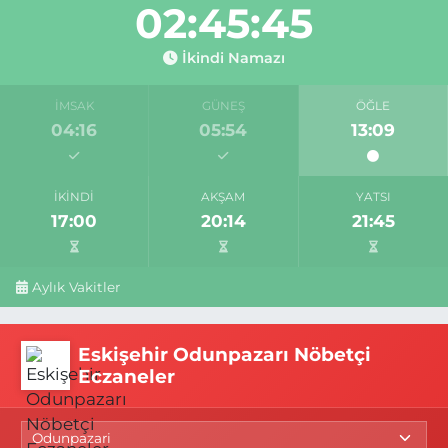
02:45:44
İkindi Namazı
İMSAK
GÜNEŞ
ÖĞLE
04:16
05:54
13:09
İKINDI
AKŞAM
YATSI
17:00
20:14
21:45
Aylık Vakitler
Eskişehir Odunpazarı Nöbetçi
Eczaneler