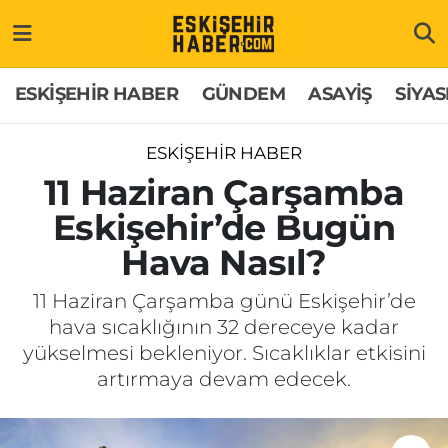
ESKİŞEHİR HABER
Gizlilik Politikası
Odunpazarı Hava Durumu
ESKİŞEHİR HABER
GÜNDEM
ASAYİŞ
SİYAS
GÜNDEM
Hakkımızda
Odunpazarı Trafik Yoğunluk Haritası
ESKİŞEHİR HABER
ASAYİŞ
İletişim
Süper Lig Puan Durumu ve Fikstür
11 Haziran Çarşamba
Eskişehir’de Bugün
SİYASET
Künye
Tüm Manşetler
Hava Nasıl?
EKONOMİ
Son Dakika Haberleri
11 Haziran Çarşamba günü Eskişehir’de
hava sıcaklığının 32 dereceye kadar
SAĞLIK
Haber Arşivi
yükselmesi bekleniyor. Sıcaklıklar etkisini
artırmaya devam edecek.
EĞİTİM
SPOR