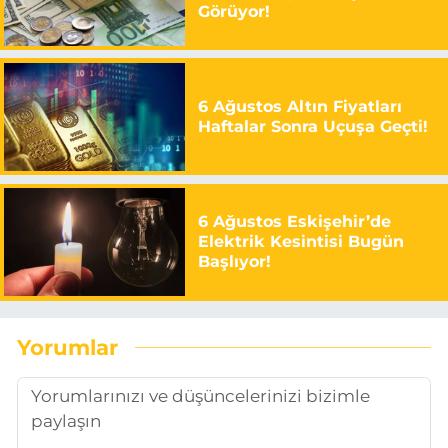
Görüyor!
6 Ağustos Altın Fiyatları
Haftalar Sonra Uçuşa Geçti!
6 Ağustos Eskişehir’de
Elektrik Kesintisi Bugün
Başlıyor!
Yorumlar