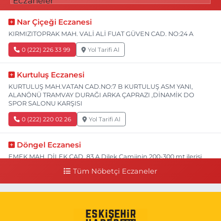
Nar Çiçeği Eczanesi
KIRMIZITOPRAK MAH. VALİ ALİ FUAT GÜVEN CAD. NO:24 A
0 (222) 226 33 99
Yol Tarifi Al
Kurtuluş Eczanesi
KURTULUŞ MAH.VATAN CAD.NO:7 B KURTULUŞ ASM YANI,
ALANÖNÜ TRAMVAY DURAĞI ARKA ÇAPRAZI ,DİNAMİK DO
SPOR SALONU KARŞISI
0 (222) 220 02 26
Yol Tarifi Al
Döngel Eczanesi
EMEK MAH. DİLEK CAD. 83 A Dilek Camiinin 200-300 mt ilerisi
bim markete kadar sol tarafı
Tüm Nöbetçi Eczaneler
0 (222) 250 11 88
Yol Tarifi Al
Tepeoğlu Eczanesi
İSTİKLAL MAH. ŞAİR FUZULİ CAD. NO:35 A HAVA HASTANESİ