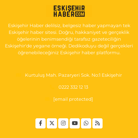
KIRMIZITOPRAK MH.ERCAN SK.NO:14 ESKİ ASKER HASTANESİ
YAN SOKAĞI POLİKLİNİK KAPISI TAM KARŞISI I
0 (222) 225 92 45
Yol Tarifi Al
Eskişehir Haber delilsiz, belgesiz haber yapmayan tek
Eskişehir haber sitesi. Doğru, hakkaniyet ve gerçeklik
öğelerinin benimsendiği tarafsız gazeteciliğin
Eskişehir'de yegane örneği. Dedikoduyu değil gerçekleri
öğrenebileceğiniz Eskişehir haber platformu.
Kurtuluş Mah. Pazaryeri Sok. No:1 Eskişehir
0222 332 12 13
[email protected]