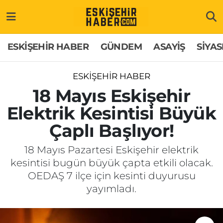
ESKİŞEHİR HABER
Gizlilik Politikası
Odunpazarı Hava Durumu
ESKİŞEHİR HABER
GÜNDEM
ASAYİŞ
SİYAS
GÜNDEM
Hakkımızda
Odunpazarı Trafik Yoğunluk Haritası
ESKİŞEHİR HABER
ASAYİŞ
İletişim
Süper Lig Puan Durumu ve Fikstür
18 Mayıs Eskişehir
Elektrik Kesintisi Büyük
SİYASET
Künye
Tüm Manşetler
Çaplı Başlıyor!
EKONOMİ
Son Dakika Haberleri
18 Mayıs Pazartesi Eskişehir elektrik
kesintisi bugün büyük çapta etkili olacak.
SAĞLIK
Haber Arşivi
OEDAŞ 7 ilçe için kesinti duyurusu
yayımladı.
EĞİTİM
SPOR