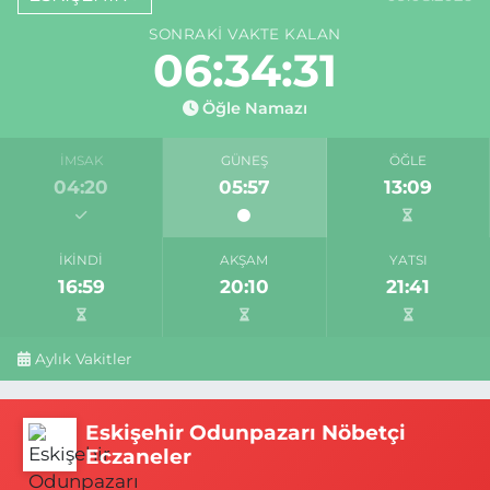
SONRAKI VAKTE KALAN
06:34:31
Öğle Namazı
İMSAK
GÜNEŞ
ÖĞLE
04:20
05:57
13:09
İKINDI
AKŞAM
YATSI
16:59
20:10
21:41
Aylık Vakitler
Eskişehir Odunpazarı Nöbetçi
Eczaneler