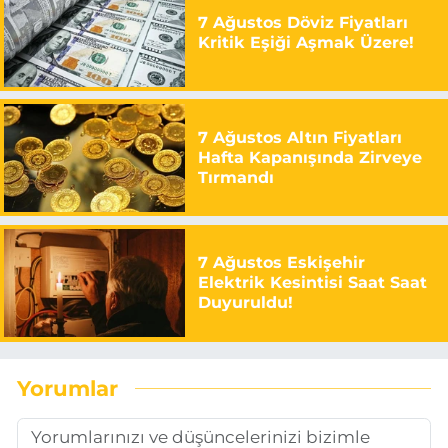
7 Ağustos Döviz Fiyatları
Kritik Eşiği Aşmak Üzere!
7 Ağustos Altın Fiyatları
Hafta Kapanışında Zirveye
Tırmandı
7 Ağustos Eskişehir
Elektrik Kesintisi Saat Saat
Duyuruldu!
Yorumlar