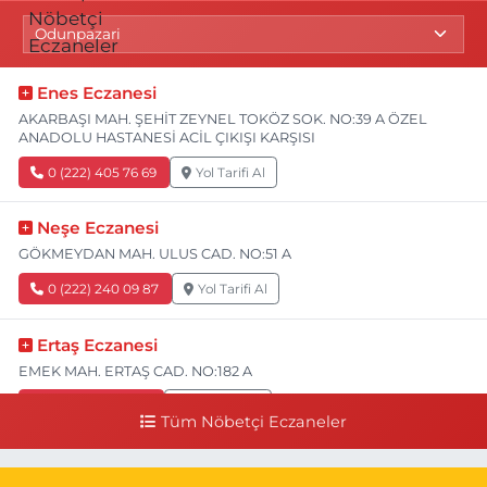
Enes Eczanesi
AKARBAŞI MAH. ŞEHİT ZEYNEL TOKÖZ SOK. NO:39 A ÖZEL
ANADOLU HASTANESİ ACİL ÇIKIŞI KARŞISI
0 (222) 405 76 69
Yol Tarifi Al
Neşe Eczanesi
GÖKMEYDAN MAH. ULUS CAD. NO:51 A
0 (222) 240 09 87
Yol Tarifi Al
Ertaş Eczanesi
EMEK MAH. ERTAŞ CAD. NO:182 A
0 (541) 531 74 48
Yol Tarifi Al
Tüm Nöbetçi Eczaneler
Seda Eczanesi