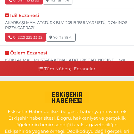
0 (541) 113 13 99
Yol Tarifi Al
Idil Eczanesi
AKARBAŞI MAH. ATATÜRK BLV. 209 B 'BULVAR ÜSTÜ, DOMİNOS
PİZZA ÇAPRAZI'
0 (222) 225 33 32
Yol Tarifi Al
Özlem Eczanesi
İSTİKLAL MAH. MUSTAFA KEMAL ATATÜRK CAD. NO:116 B Hava
Hastanesi Has Taksi Karşısı
Tüm Nöbetçi Eczaneler
0 (222) 221 15 05
Yol Tarifi Al
Koray Eczanesi
GÖKMEYDAN MAH. ULUS CAD. NO:4 A ADLİYE AŞAĞISI, SARAR
İMAM HATİP YANI, CUMA PAZARI CADDE GİRİŞİ
Eskişehir Haber delilsiz, belgesiz haber yapmayan tek
0 (222) 240 16 67
Yol Tarifi Al
Eskişehir haber sitesi. Doğru, hakkaniyet ve gerçeklik
öğelerinin benimsendiği tarafsız gazeteciliğin
Eskişehir'de yegane örneği. Dedikoduyu değil gerçekleri