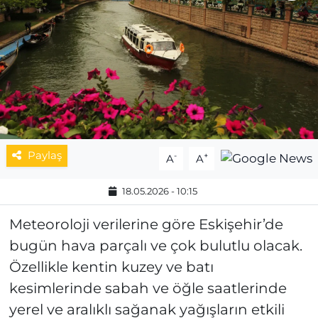
MAGAZİN
ESKİŞEHİRSPOR
Paylaş
-
+
A
A
18.05.2026 - 10:15
Meteoroloji verilerine göre Eskişehir’de
bugün hava parçalı ve çok bulutlu olacak.
Özellikle kentin kuzey ve batı
kesimlerinde sabah ve öğle saatlerinde
yerel ve aralıklı sağanak yağışların etkili