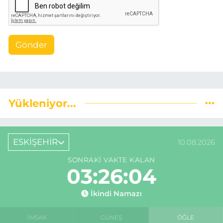
Gönder
Yükleniyor...
ESKİŞEHİR
10.08.2026
SONRAKI VAKTE KALAN
03:26:03
İkindi Namazı
İMSAK
GÜNEŞ
ÖĞLE