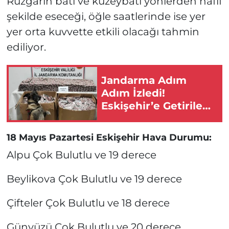
Rüzgarın batı ve kuzeybatı yönlerden hafif
şekilde eseceği, öğle saatlerinde ise yer
yer orta kuvvette etkili olacağı tahmin
ediliyor.
Jandarma Adım
Adım İzledi!
Eskişehir’e Getirilen
Binlerce Hap Böyle
Yakalandı!
18 Mayıs Pazartesi Eskişehir Hava Durumu:
Alpu Çok Bulutlu ve 19 derece
Beylikova Çok Bulutlu ve 19 derece
Çifteler Çok Bulutlu ve 18 derece
Günyüzü Çok Bulutlu ve 20 derece