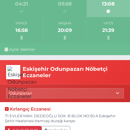
04:21
05:58
13:08
İKINDI
AKŞAM
YATSI
16:58
20:09
21:39
Aylık Vakitler
Eskişehir Odunpazarı Nöbetçi
Eczaneler
Kırlangıç Eczanesi
71 EVLER MAH. DEDEOĞLU SOK. B BLOK NO:50 A Eskişehir
Şehir Hastanesi tramvay durağı karşısı