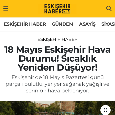
ESKİŞEHİR HABER
Gizlilik Politikası
Odunpazarı Hava Durumu
ESKİŞEHİR HABER
GÜNDEM
ASAYİŞ
SİYAS
GÜNDEM
Hakkımızda
Odunpazarı Trafik Yoğunluk Haritası
ESKİŞEHİR HABER
ASAYİŞ
İletişim
Süper Lig Puan Durumu ve Fikstür
18 Mayıs Eskişehir Hava
Durumu! Sıcaklık
SİYASET
Künye
Tüm Manşetler
Yeniden Düşüyor!
EKONOMİ
Son Dakika Haberleri
Eskişehir’de 18 Mayıs Pazartesi günü
parçalı bulutlu, yer yer sağanak yağışlı ve
SAĞLIK
Haber Arşivi
serin bir hava bekleniyor.
EĞİTİM
SPOR