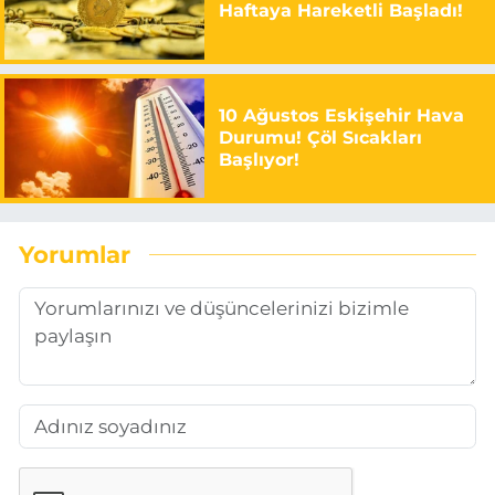
Haftaya Hareketli Başladı!
10 Ağustos Eskişehir Hava
Durumu! Çöl Sıcakları
Başlıyor!
Yorumlar