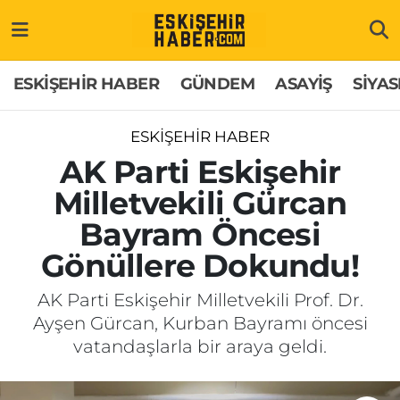
ESKİŞEHİR HABER
Gizlilik Politikası
Odunpazarı Hava Durumu
ESKİŞEHİR HABER
GÜNDEM
ASAYİŞ
SİYAS
GÜNDEM
Hakkımızda
Odunpazarı Trafik Yoğunluk Haritası
ESKİŞEHİR HABER
ASAYİŞ
İletişim
Süper Lig Puan Durumu ve Fikstür
AK Parti Eskişehir
Milletvekili Gürcan
SİYASET
Künye
Tüm Manşetler
Bayram Öncesi
EKONOMİ
Son Dakika Haberleri
Gönüllere Dokundu!
SAĞLIK
Haber Arşivi
AK Parti Eskişehir Milletvekili Prof. Dr.
Ayşen Gürcan, Kurban Bayramı öncesi
EĞİTİM
vatandaşlarla bir araya geldi.
SPOR