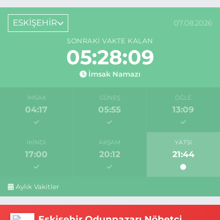
ESKİŞEHİR
07.08.2026
SONRAKI VAKTE KALAN
05:28:09
İmsak Namazı
İMSAK
GÜNEŞ
ÖĞLE
04:17
05:55
13:09
İKINDI
AKŞAM
YATSI
17:00
20:12
21:44
Aylık Vakitler
Eskişehir Odunpazarı Nöbetçi