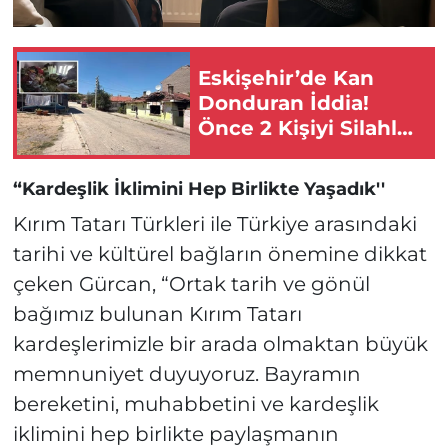
Eskişehir’de Kan
Donduran İddia!
Önce 2 Kişiyi Silahla
Vurdu Sonra Evi
Kundakladı!
“Kardeşlik İklimini Hep Birlikte Yaşadık''
Kırım Tatarı Türkleri ile Türkiye arasındaki
tarihi ve kültürel bağların önemine dikkat
çeken Gürcan, “Ortak tarih ve gönül
bağımız bulunan Kırım Tatarı
kardeşlerimizle bir arada olmaktan büyük
memnuniyet duyuyoruz. Bayramın
bereketini, muhabbetini ve kardeşlik
iklimini hep birlikte paylaşmanın