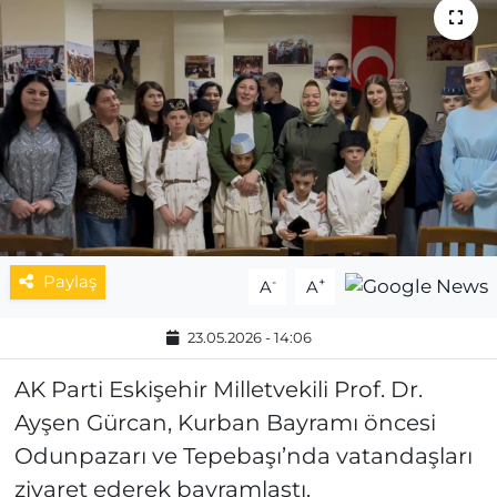
MAGAZİN
ESKİŞEHİRSPOR
Paylaş
-
+
A
A
23.05.2026 - 14:06
AK Parti Eskişehir Milletvekili Prof. Dr.
Ayşen Gürcan, Kurban Bayramı öncesi
Odunpazarı ve Tepebaşı’nda vatandaşları
ziyaret ederek bayramlaştı.