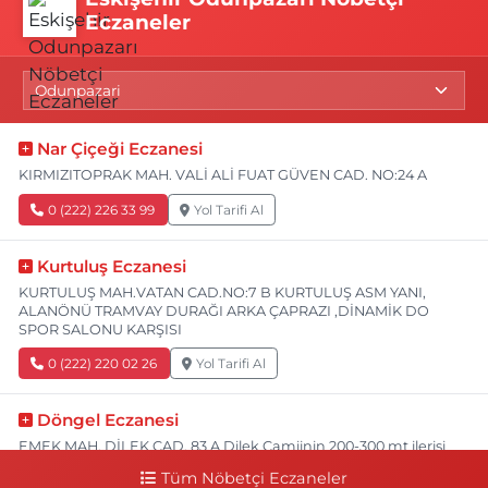
Eczaneler
Nar Çiçeği Eczanesi
KIRMIZITOPRAK MAH. VALİ ALİ FUAT GÜVEN CAD. NO:24 A
0 (222) 226 33 99
Yol Tarifi Al
Kurtuluş Eczanesi
KURTULUŞ MAH.VATAN CAD.NO:7 B KURTULUŞ ASM YANI,
ALANÖNÜ TRAMVAY DURAĞI ARKA ÇAPRAZI ,DİNAMİK DO
SPOR SALONU KARŞISI
0 (222) 220 02 26
Yol Tarifi Al
Döngel Eczanesi
EMEK MAH. DİLEK CAD. 83 A Dilek Camiinin 200-300 mt ilerisi
bim markete kadar sol tarafı
Tüm Nöbetçi Eczaneler