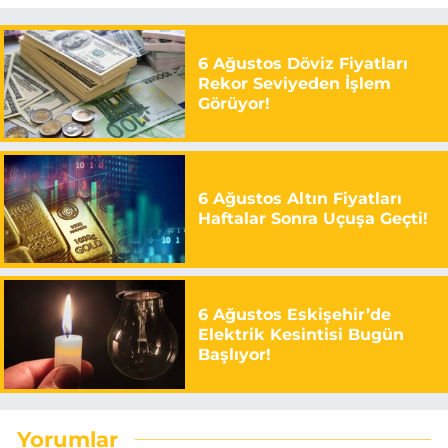
6 Ağustos Döviz Fiyatları
Rekor Seviyeden İşlem
Görüyor!
6 Ağustos Altın Fiyatları
Haftalar Sonra Uçuşa Geçti!
6 Ağustos Eskişehir’de
Elektrik Kesintisi Bugün
Başlıyor!
Yorumlar