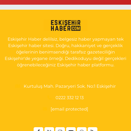
0 (222) 250 11 88
Yol Tarifi Al
Tepeoğlu Eczanesi
İSTİKLAL MAH. ŞAİR FUZULİ CAD. NO:35 A HAVA HASTANESİ
KARŞI KÖŞESİ ŞAİR FUZULİ AİLE SAĞLIĞI MERKEZİ KARŞISI
Eskişehir Haber delilsiz, belgesiz haber yapmayan tek
0 (222) 230 11 31
Yol Tarifi Al
Eskişehir haber sitesi. Doğru, hakkaniyet ve gerçeklik
öğelerinin benimsendiği tarafsız gazeteciliğin
Eskişehir'de yegane örneği. Dedikoduyu değil gerçekleri
öğrenebileceğiniz Eskişehir haber platformu.
Kurtuluş Mah. Pazaryeri Sok. No:1 Eskişehir
0222 332 12 13
[email protected]