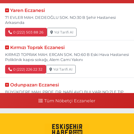
Yaren Eczanesi
71 EVLER MAH. DEDEOĞLU SOK. NO:30 B Şehir Hastanesi
Arkasında
0 (222) 503 88 26
Yol Tarifi Al
Kırmızı Toprak Eczanesi
KIRMIZI TOPRAK MAH. ERCAN SOK. NO:60 B Eski Hava Hastanesi
Poliklinik kapısı sokağı, Alem Cami Yakını
0 (222) 226 22 32
Yol Tarifi Al
Odunpazarı Eczanesi
BÜYÜKDERE MAH. PROF. DR. NABİ AVCI BULVARI NO:21 E TIP
FAKÜLTESİ KARŞISI
Tüm Nöbetçi Eczaneler
0 (505) 506 26 00
Yol Tarifi Al
Serap Eczanesi
YENİDOĞAN MH.ŞEHİT SERKAN ÖZAYDIN CD.8 B ESKİ DEVLET