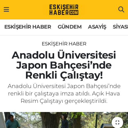
ESKİŞEHİR HABER
Gizlilik Politikası
Odunpazarı Hava Durumu
ESKİŞEHİR HABER
GÜNDEM
ASAYİŞ
SİYAS
GÜNDEM
Hakkımızda
Odunpazarı Trafik Yoğunluk Haritası
ESKİŞEHİR HABER
ASAYİŞ
İletişim
Süper Lig Puan Durumu ve Fikstür
Anadolu Üniversitesi
Japon Bahçesi’nde
SİYASET
Künye
Tüm Manşetler
Renkli Çalıştay!
EKONOMİ
Son Dakika Haberleri
Anadolu Üniversitesi Japon Bahçesi’nde
renkli bir çalıştaya imza atıldı. Açık Hava
SAĞLIK
Haber Arşivi
Resim Çalıştayı gerçekleştirildi.
EĞİTİM
SPOR