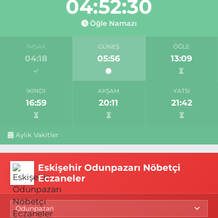
04:52:30
Öğle Namazı
İMSAK
GÜNEŞ
ÖĞLE
04:18
05:56
13:09
İKINDI
AKŞAM
YATSI
16:59
20:11
21:42
Aylık Vakitler
Eskişehir Odunpazarı Nöbetçi
Eczaneler