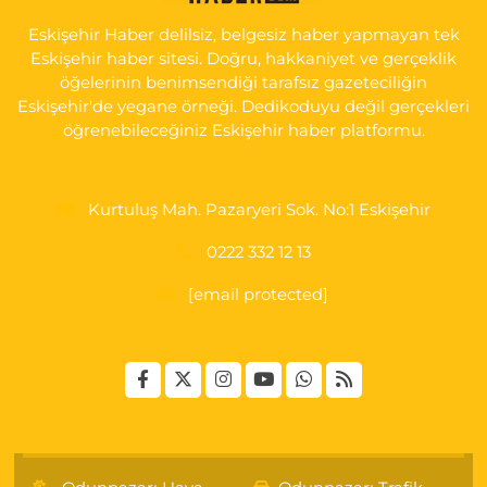
HAST. DOĞUMEVİ KARŞ.
Eskişehir Haber delilsiz, belgesiz haber yapmayan tek
0 (222) 237 75 17
Yol Tarifi Al
Eskişehir haber sitesi. Doğru, hakkaniyet ve gerçeklik
öğelerinin benimsendiği tarafsız gazeteciliğin
Eskişehir'de yegane örneği. Dedikoduyu değil gerçekleri
öğrenebileceğiniz Eskişehir haber platformu.
Kurtuluş Mah. Pazaryeri Sok. No:1 Eskişehir
0222 332 12 13
[email protected]