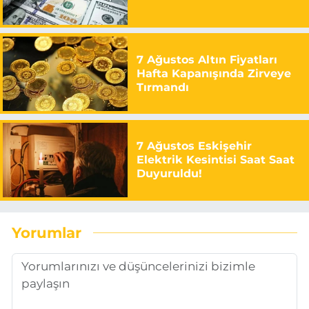
7 Ağustos Altın Fiyatları
Hafta Kapanışında Zirveye
Tırmandı
7 Ağustos Eskişehir
Elektrik Kesintisi Saat Saat
Duyuruldu!
Yorumlar