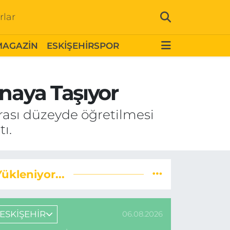
rlar
MAGAZİN
ESKİŞEHİRSPOR
enaya Taşıyor
rası düzeyde öğretilmesi
ı.
Yükleniyor...
ESKİŞEHİR
06.08.2026