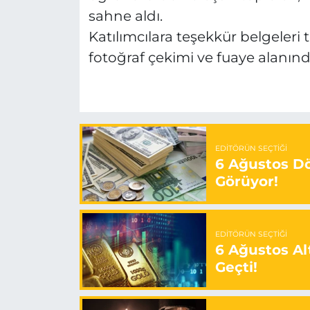
sahne aldı.
Katılımcılara teşekkür belgeleri
fotoğraf çekimi ve fuaye alanınd
EDITÖRÜN SEÇTIĞI
6 Ağustos Dö
Görüyor!
EDITÖRÜN SEÇTIĞI
6 Ağustos Alt
Geçti!