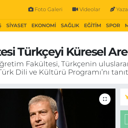
Foto Galeri
Videolar
Yaza
Ş
SİYASET
EKONOMİ
SAĞLIK
EĞİTİM
SPOR
esi Türkçeyi Küresel Ar
ğretim Fakültesi, Türkçenin uluslara
ürk Dili ve Kültürü Programı’nı tanıtt