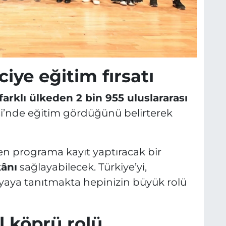
iye eğitim fırsatı
 farklı ülkeden 2 bin 955 uluslararası
i’nde eğitim gördüğünü belirterek
en programa kayıt yaptıracak bir
ânı
sağlayabilecek. Türkiye’yi,
nyaya tanıtmakta hepinizin büyük rolü
l köprü rolü