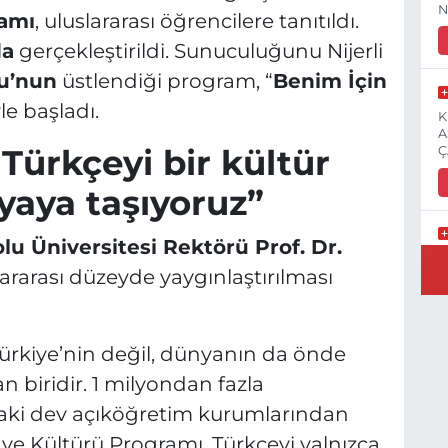
N
ramı
, uluslararası öğrencilere tanıtıldı.
da
gerçekleştirildi. Sunuculuğunu Nijerli
u’nun
üstlendiği program, “
Benim İçin
le başladı.
K
A
Türkçeyi bir kültür
Ç
yaya taşıyoruz”
lu Üniversitesi Rektörü Prof. Dr.
E
lararası düzeyde yaygınlaştırılması
3
Türkiye’nin değil, dünyanın da önde
 biridir. 1 milyondan fazla
İ
H
daki dev açıköğretim kurumlarından
S
i ve Kültürü Programı, Türkçeyi yalnızca