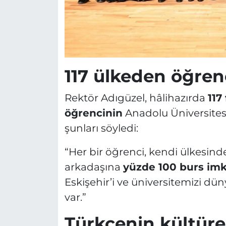
117 ülkeden öğrenc
Rektör Adıgüzel, hâlihazırda
117
öğrencinin
Anadolu Üniversites
şunları söyledi:
“Her bir öğrenci, kendi ülkesind
arkadaşına
yüzde 100 burs imk
Eskişehir’i ve üniversitemizi dü
var.”
Türkçenin kültüre