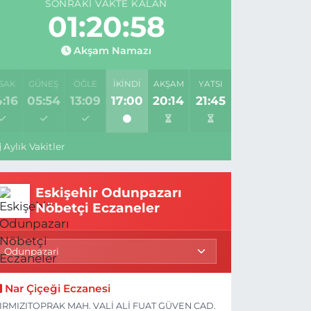
SONRAKI VAKTE KALAN
01:20:57
Akşam Namazı
SAK
GÜNEŞ
ÖĞLE
İKINDI
AKŞAM
YATSI
:16
05:54
13:09
17:00
20:14
21:45
Aylık Vakitler
Eskişehir Odunpazarı
Nöbetçi Eczaneler
Nar Çiçeği Eczanesi
IRMIZITOPRAK MAH. VALİ ALİ FUAT GÜVEN CAD.