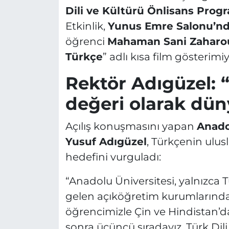
Dili ve Kültürü Önlisans Prog
Etkinlik,
Yunus Emre Salonu’n
öğrenci
Mahaman Sani Zaharo
Türkçe
” adlı kısa film gösterimiy
Rektör Adıgüzel: “
değeri olarak dün
Açılış konuşmasını yapan
Anado
Yusuf Adıgüzel
, Türkçenin ulus
hedefini vurguladı:
“Anadolu Üniversitesi, yalnızca 
gelen açıköğretim kurumlarından
öğrencimizle Çin ve Hindistan’
sonra üçüncü sıradayız. Türk Dil