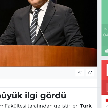
İM
04
-
+
A
A
büyük ilgi gördü
 Fakültesi tarafından geliştirilen
Türk
K