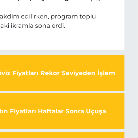
 takdim edilirken, program toplu
aki ikramla sona erdi.
viz Fiyatları Rekor Seviyeden İşlem
ın Fiyatları Haftalar Sonra Uçuşa