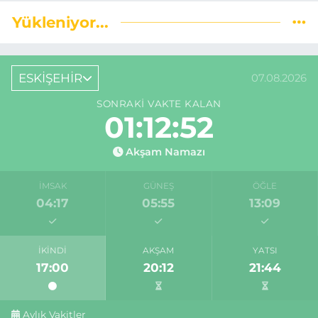
Yükleniyor...
ESKİŞEHİR
07.08.2026
SONRAKI VAKTE KALAN
01:12:52
Akşam Namazı
İMSAK
GÜNEŞ
ÖĞLE
04:17
05:55
13:09
İKINDI
AKŞAM
YATSI
17:00
20:12
21:44
Aylık Vakitler