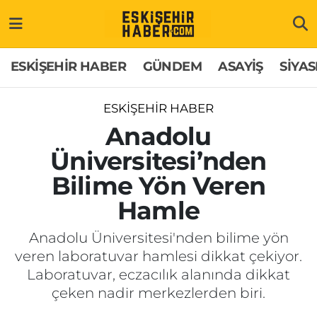
ESKİŞEHİR HABER
Gizlilik Politikası
Odunpazarı Hava Durumu
ESKİŞEHİR HABER
GÜNDEM
ASAYİŞ
SİYAS
GÜNDEM
Hakkımızda
Odunpazarı Trafik Yoğunluk Haritası
ESKİŞEHİR HABER
ASAYİŞ
İletişim
Süper Lig Puan Durumu ve Fikstür
Anadolu
Üniversitesi’nden
SİYASET
Künye
Tüm Manşetler
Bilime Yön Veren
EKONOMİ
Son Dakika Haberleri
Hamle
SAĞLIK
Haber Arşivi
Anadolu Üniversitesi'nden bilime yön
veren laboratuvar hamlesi dikkat çekiyor.
EĞİTİM
Laboratuvar, eczacılık alanında dikkat
çeken nadir merkezlerden biri.
SPOR