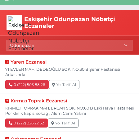
Eskişehir Odunpazarı Nöbetçi
Eczaneler
Yaren Eczanesi
71 EVLER MAH. DEDEOĞLU SOK. NO:30 B Şehir Hastanesi
Arkasında
0 (222) 503 88 26
Yol Tarifi Al
Kırmızı Toprak Eczanesi
KIRMIZI TOPRAK MAH. ERCAN SOK. NO:60 B Eski Hava Hastanesi
Poliklinik kapısı sokağı, Alem Cami Yakını
0 (222) 226 22 32
Yol Tarifi Al