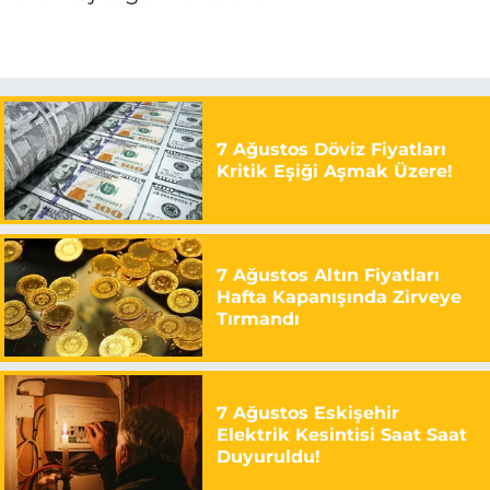
7 Ağustos Döviz Fiyatları
Kritik Eşiği Aşmak Üzere!
7 Ağustos Altın Fiyatları
Hafta Kapanışında Zirveye
Tırmandı
7 Ağustos Eskişehir
Elektrik Kesintisi Saat Saat
Duyuruldu!