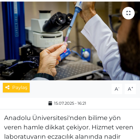
MAGAZİN
ESKİŞEHİRSPOR
Paylaş
-
+
A
A
15.07.2025 - 16:21
Anadolu Üniversitesi'nden bilime yön
veren hamle dikkat çekiyor. Hizmet veren
laboratuvarın eczacılık alanında nadir