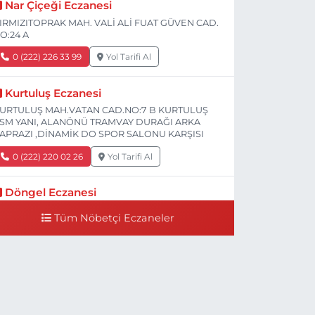
Nar Çiçeği Eczanesi
IRMIZITOPRAK MAH. VALİ ALİ FUAT GÜVEN CAD.
O:24 A
0 (222) 226 33 99
Yol Tarifi Al
Kurtuluş Eczanesi
URTULUŞ MAH.VATAN CAD.NO:7 B KURTULUŞ
SM YANI, ALANÖNÜ TRAMVAY DURAĞI ARKA
APRAZI ,DİNAMİK DO SPOR SALONU KARŞISI
0 (222) 220 02 26
Yol Tarifi Al
Döngel Eczanesi
MEK MAH. DİLEK CAD. 83 A Dilek Camiinin 200-
Tüm Nöbetçi Eczaneler
00 mt ilerisi bim markete kadar sol tarafı
0 (222) 250 11 88
Yol Tarifi Al
Tepeoğlu Eczanesi
STİKLAL MAH. ŞAİR FUZULİ CAD. NO:35 A HAVA
ASTANESİ KARŞI KÖŞESİ ŞAİR FUZULİ AİLE