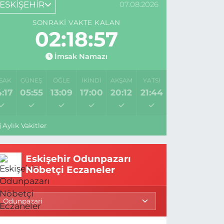
ESKİŞEHİR
07.08.2026
SONRAKI VAKTE KALAN
02:18:56
İmsak Namazı
SAK
GÜNEŞ
ÖĞLE
İKINDI
AKŞAM
YATSI
:17
05:55
13:09
17:00
20:12
21:44
Aylık Vakitler
Eskişehir Odunpazarı
Nöbetçi Eczaneler