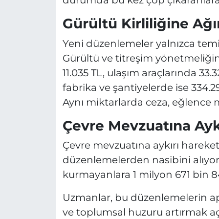
durumda bu kez çöp çıkaranlara 
Gürültü Kirliliğine Ağı
Yeni düzenlemeler yalnızca temiz
Gürültü ve titreşim yönetmeliğin
11.035 TL, ulaşım araçlarında 33.32
fabrika ve şantiyelerde ise 334.2
Aynı miktarlarda ceza, eğlence 
Çevre Mevzuatına Aykı
Çevre mevzuatına aykırı hareket
düzenlemelerden nasibini alıyor. 
kurmayanlara 1 milyon 671 bin 84
Uzmanlar, bu düzenlemelerin 
ve toplumsal huzuru artırmak a