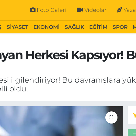
Foto Galeri
Videolar
Yaza
Ş
SİYASET
EKONOMİ
SAĞLIK
EĞİTİM
SPOR
an Herkesi Kapsıyor! B
ilgilendiriyor! Bu davranışlara yüks
li oldu.