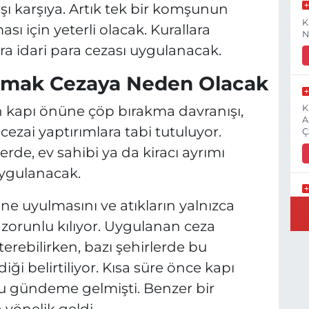
arşı karşıya. Artık tek bir komşunun
K
ası için yeterli olacak. Kurallara
N
ra idari para cezası uygulanacak.
kmak Cezaya Neden Olacak
n kapı önüne çöp bırakma davranışı,
K
A
zai yaptırımlara tabi tutuluyor.
Ç
erde, ev sahibi ya da kiracı ayrımı
uygulanacak.
ne uyulmasını ve atıkların yalnızca
E
3
ı zorunlu kılıyor. Uygulanan ceza
sterebilirken, bazı şehirlerde bu
diği belirtiliyor. Kısa süre önce kapı
 gündeme gelmişti. Benzer bir
İ
H