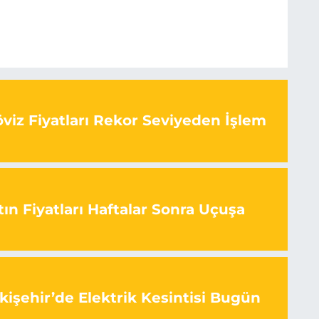
viz Fiyatları Rekor Seviyeden İşlem
ın Fiyatları Haftalar Sonra Uçuşa
kişehir’de Elektrik Kesintisi Bugün