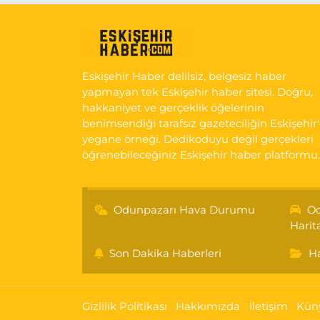
Eskişehir Haber delilsiz, belgesiz haber
yapmayan tek Eskişehir haber sitesi. Doğru,
hakkaniyet ve gerçeklik öğelerinin
benimsendiği tarafsız gazeteciliğin Eskişehir
yegane örneği. Dedikoduyu değil gerçekleri
öğrenebileceğiniz Eskişehir haber platformu.
Odunpazarı Hava Durumu
Od
Harit
Son Dakika Haberleri
Ha
Gizlilik Politikası
Hakkımızda
İletişim
Kün