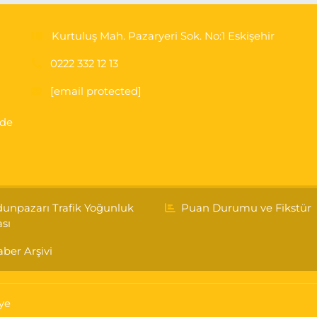
Kurtuluş Mah. Pazaryeri Sok. No:1 Eskişehir
0222 332 12 13
[email protected]
'de
unpazarı Trafik Yoğunluk
Puan Durumu ve Fikstür
ası
ber Arşivi
ye