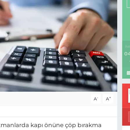
İM
04
-
+
A
A
rtmanlarda kapı önüne çöp bırakma