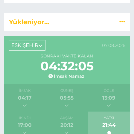
Yükleniyor...
ESKİŞEHİR
07.08.2026
SONRAKI VAKTE KALAN
04:32:05
İmsak Namazı
İMSAK
GÜNEŞ
ÖĞLE
04:17
05:55
13:09
İKINDI
AKŞAM
YATSI
17:00
20:12
21:44