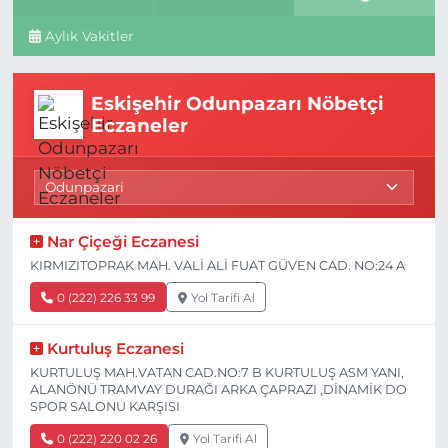
Aylık Vakitler
Eskişehir Odunpazarı Nöbetçi
Eczaneler
Nar Çiçeği Eczanesi
KIRMIZITOPRAK MAH. VALİ ALİ FUAT GÜVEN CAD. NO:24 A
0 (222) 226 33 99
Yol Tarifi Al
Kurtuluş Eczanesi
KURTULUŞ MAH.VATAN CAD.NO:7 B KURTULUŞ ASM YANI,
ALANÖNÜ TRAMVAY DURAĞI ARKA ÇAPRAZI ,DİNAMİK DO
SPOR SALONU KARŞISI
0 (222) 220 02 26
Yol Tarifi Al