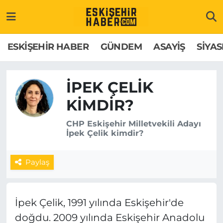
ESKİŞEHİR HABER
Gizlilik Politikası
Odunpazarı Hava Durumu
ESKİŞEHİR HABER
GÜNDEM
ASAYİŞ
SİYAS
GÜNDEM
Hakkımızda
Odunpazarı Trafik Yoğunluk Haritası
İPEK ÇELIK
ASAYİŞ
İletişim
Süper Lig Puan Durumu ve Fikstür
KIMDIR?
SİYASET
Künye
Tüm Manşetler
CHP Eskişehir Milletvekili Adayı
İpek Çelik kimdir?
EKONOMİ
Son Dakika Haberleri
Paylaş
SAĞLIK
Haber Arşivi
EĞİTİM
İpek Çelik, 1991 yılında Eskişehir'de
SPOR
doğdu. 2009 yılında Eskişehir Anadolu