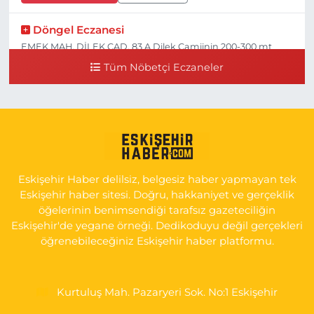
Döngel Eczanesi
EMEK MAH. DİLEK CAD. 83 A Dilek Camiinin 200-300 mt
ilerisi bim markete kadar sol tarafı
Tüm Nöbetçi Eczaneler
0 (222) 250 11 88
Yol Tarifi Al
Tepeoğlu Eczanesi
İSTİKLAL MAH. ŞAİR FUZULİ CAD. NO:35 A HAVA HASTANESİ
KARŞI KÖŞESİ ŞAİR FUZULİ AİLE SAĞLIĞI MERKEZİ KARŞISI
0 (222) 230 11 31
Yol Tarifi Al
Eskişehir Haber delilsiz, belgesiz haber yapmayan tek
Eskişehir haber sitesi. Doğru, hakkaniyet ve gerçeklik
öğelerinin benimsendiği tarafsız gazeteciliğin
Eskişehir'de yegane örneği. Dedikoduyu değil gerçekleri
öğrenebileceğiniz Eskişehir haber platformu.
Kurtuluş Mah. Pazaryeri Sok. No:1 Eskişehir