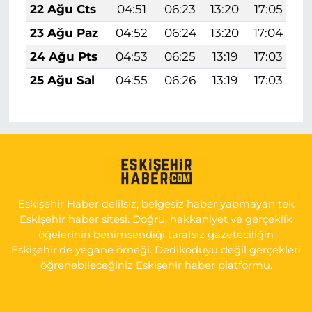
22 Ağu Cts
04:51
06:23
13:20
17:05
2
23 Ağu Paz
04:52
06:24
13:20
17:04
2
24 Ağu Pts
04:53
06:25
13:19
17:03
2
25 Ağu Sal
04:55
06:26
13:19
17:03
2
Eskişehir Haber delilsiz, belgesiz haber yapmayan tek
Eskişehir haber sitesi. Doğru, hakkaniyet ve gerçeklik
öğelerinin benimsendiği tarafsız gazeteciliğin
Eskişehir'de yegane örneği. Dedikoduyu değil gerçekleri
öğrenebileceğiniz Eskişehir haber platformu.