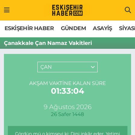
ESKİŞEHİR HABER
Gizlilik Politikası
Odunpazarı Hava Durumu
ESKİŞEHİR HABER
GÜNDEM
ASAYİŞ
SİYAS
GÜNDEM
Hakkımızda
Odunpazarı Trafik Yoğunluk Haritası
Çanakkale Çan Namaz Vakitleri
ASAYİŞ
İletişim
Süper Lig Puan Durumu ve Fikstür
ÇAN
SİYASET
Künye
Tüm Manşetler
AKŞAM VAKTINE KALAN SÜRE
EKONOMİ
Son Dakika Haberleri
01:33:03
SAĞLIK
Haber Arşivi
9 Ağustos 2026
26 Safer 1448
EĞİTİM
SPOR
Gördün mü o kimseyi ki: Dini inkâr eder. Yetimi