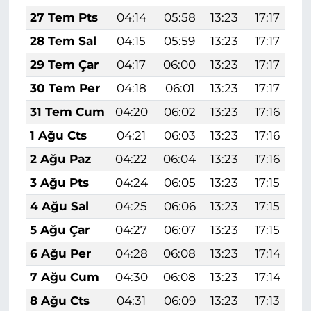
27 Tem Pts
04:14
05:58
13:23
17:17
2
28 Tem Sal
04:15
05:59
13:23
17:17
2
29 Tem Çar
04:17
06:00
13:23
17:17
2
30 Tem Per
04:18
06:01
13:23
17:17
2
31 Tem Cum
04:20
06:02
13:23
17:16
2
1 Ağu Cts
04:21
06:03
13:23
17:16
2
2 Ağu Paz
04:22
06:04
13:23
17:16
2
3 Ağu Pts
04:24
06:05
13:23
17:15
2
4 Ağu Sal
04:25
06:06
13:23
17:15
2
5 Ağu Çar
04:27
06:07
13:23
17:15
2
6 Ağu Per
04:28
06:08
13:23
17:14
2
7 Ağu Cum
04:30
06:08
13:23
17:14
2
8 Ağu Cts
04:31
06:09
13:23
17:13
2