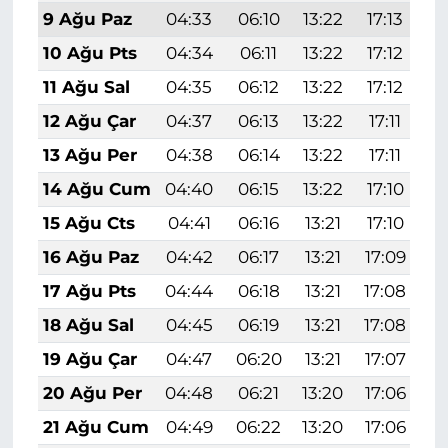
9 Ağu Paz
04:33
06:10
13:22
17:13
2
10 Ağu Pts
04:34
06:11
13:22
17:12
2
11 Ağu Sal
04:35
06:12
13:22
17:12
2
12 Ağu Çar
04:37
06:13
13:22
17:11
2
13 Ağu Per
04:38
06:14
13:22
17:11
2
14 Ağu Cum
04:40
06:15
13:22
17:10
2
15 Ağu Cts
04:41
06:16
13:21
17:10
2
16 Ağu Paz
04:42
06:17
13:21
17:09
2
17 Ağu Pts
04:44
06:18
13:21
17:08
2
18 Ağu Sal
04:45
06:19
13:21
17:08
2
19 Ağu Çar
04:47
06:20
13:21
17:07
2
20 Ağu Per
04:48
06:21
13:20
17:06
2
21 Ağu Cum
04:49
06:22
13:20
17:06
2