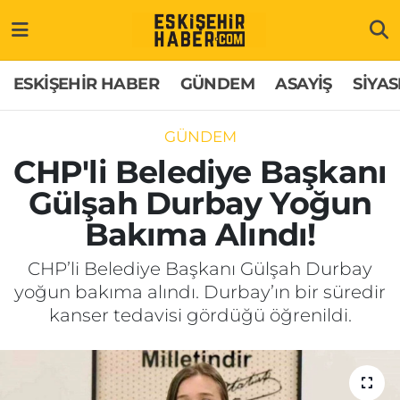
ESKİŞEHİR HABER
Gizlilik Politikası
Odunpazarı Hava Durumu
ESKİŞEHİR HABER
GÜNDEM
ASAYİŞ
SİYAS
GÜNDEM
Hakkımızda
Odunpazarı Trafik Yoğunluk Haritası
GÜNDEM
ASAYİŞ
İletişim
Süper Lig Puan Durumu ve Fikstür
CHP'li Belediye Başkanı
Gülşah Durbay Yoğun
SİYASET
Künye
Tüm Manşetler
Bakıma Alındı!
EKONOMİ
Son Dakika Haberleri
CHP’li Belediye Başkanı Gülşah Durbay
yoğun bakıma alındı. Durbay’ın bir süredir
SAĞLIK
Haber Arşivi
kanser tedavisi gördüğü öğrenildi.
EĞİTİM
SPOR