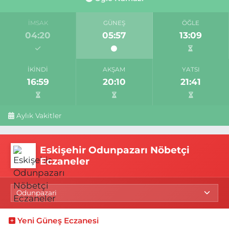
İMSAK
GÜNEŞ
ÖĞLE
04:20
05:57
13:09
İKINDI
AKŞAM
YATSI
16:59
20:10
21:41
Aylık Vakitler
Eskişehir Odunpazarı Nöbetçi
Eczaneler
Yeni Güneş Eczanesi