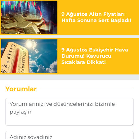
9 Ağustos Altın Fiyatları
Hafta Sonuna Sert Başladı!
9 Ağustos Eskişehir Hava
Durumu! Kavurucu
Sıcaklara Dikkat!
Yorumlar