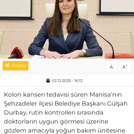
MAGAZİN
ESKİŞEHİRSPOR
Paylaş
-
+
A
A
02.12.2025 - 16:12
Kolon kanseri tedavisi süren Manisa'nın
Şehzadeler ilçesi Belediye Başkanı Gülşah
Durbay, rutin kontrolleri sırasında
doktorların uygun görmesi üzerine
gözlem amacıyla yoğun bakım ünitesine