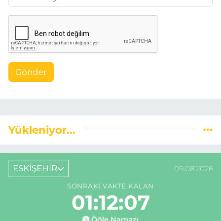
Gönder
Yükleniyor...
ESKİŞEHİR
09.08.2026
SONRAKI VAKTE KALAN
01:12:06
Öğle Namazı