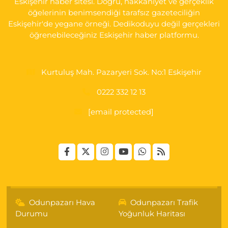
Eskişehir haber sitesi. Doğru, hakkaniyet ve gerçeklik
öğelerinin benimsendiği tarafsız gazeteciliğin
Bizim Eczanesi
Eskişehir'de yegane örneği. Dedikoduyu değil gerçekleri
EMEK MAH. ERTAŞ CAD.NO:12 A Küçük Sanayi girişi Tarım Kredi
öğrenebileceğiniz Eskişehir haber platformu.
Koop. Market yanı
0 (222) 250 87 69
Yol Tarifi Al
Kurtuluş Mah. Pazaryeri Sok. No:1 Eskişehir
0222 332 12 13
[email protected]
Odunpazarı Hava
Odunpazarı Trafik
Durumu
Yoğunluk Haritası