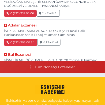
YENİDOĞAN MAH. ŞEHİT SERKAN ÖZAYDIN CAD. NO:8 C ESKİ
DOĞUMEVİ VE DEVLET HASTANESİ KARŞISI
0 (222) 237 05 06
Yol Tarifi Al
Adalar Eczanesi
İSTİKLAL MAH. AKINLAR SOK. NO:34 B Şair Fuzuli Halk
Bankasından sonra ilk sağ Yalaman Cami hizası
0 (222) 205 00 84
Yol Tarifi Al
Bal Eczanesi
VİŞNELİK MH. ÖĞRETMENLER CAD. NO:78 C Vişnelik Tramvay
durağının 100 metre ilerisi (Çalışanlar Caddesine giderken),
Tüm Nöbetçi Eczaneler
NUH'UN GEMİSİ Veteriner Kliniğinin yanı,ı
0 (222) 225 50 00
Yol Tarifi Al
Selen Eczanesi
GÜLTEPE MAH. HALK CAD. NO:107 C
Eskişehir Haber delilsiz, belgesiz haber yapmayan tek
0 (222) 250 40 50
Yol Tarifi Al