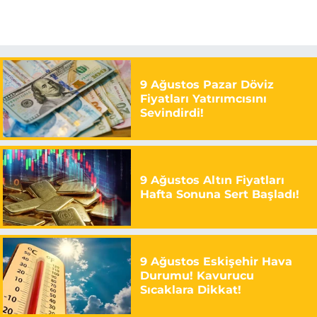
9 Ağustos Pazar Döviz
Fiyatları Yatırımcısını
Sevindirdi!
9 Ağustos Altın Fiyatları
Hafta Sonuna Sert Başladı!
9 Ağustos Eskişehir Hava
Durumu! Kavurucu
Sıcaklara Dikkat!