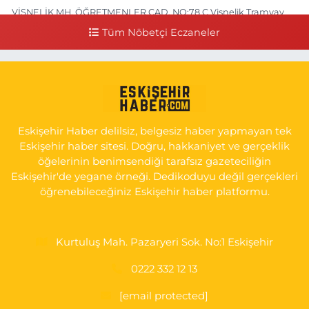
VİŞNELİK MH. ÖĞRETMENLER CAD. NO:78 C Vişnelik Tramvay
durağının 100 metre ilerisi (Çalışanlar Caddesine giderken),
Tüm Nöbetçi Eczaneler
NUH'UN GEMİSİ Veteriner Kliniğinin yanı,ı
0 (222) 225 50 00
Yol Tarifi Al
Selen Eczanesi
GÜLTEPE MAH. HALK CAD. NO:107 C
Eskişehir Haber delilsiz, belgesiz haber yapmayan tek
0 (222) 250 40 50
Yol Tarifi Al
Eskişehir haber sitesi. Doğru, hakkaniyet ve gerçeklik
öğelerinin benimsendiği tarafsız gazeteciliğin
Bizim Eczanesi
Eskişehir'de yegane örneği. Dedikoduyu değil gerçekleri
EMEK MAH. ERTAŞ CAD.NO:12 A Küçük Sanayi girişi Tarım Kredi
öğrenebileceğiniz Eskişehir haber platformu.
Koop. Market yanı
0 (222) 250 87 69
Yol Tarifi Al
Kurtuluş Mah. Pazaryeri Sok. No:1 Eskişehir
0222 332 12 13
[email protected]