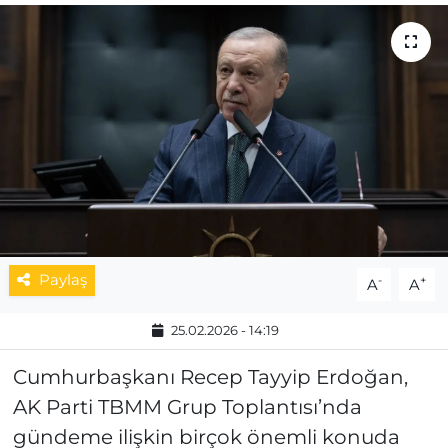
MAGAZİN
ESKİŞEHİRSPOR
Paylaş
-
+
A
A
25.02.2026 - 14:19
Cumhurbaşkanı Recep Tayyip Erdoğan,
AK Parti TBMM Grup Toplantısı’nda
gündeme ilişkin birçok önemli konuda