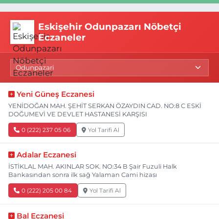
Eskişehir Odunpazarı Nöbetçi
Eczaneler
Yeni Güneş Eczanesi
YENİDOĞAN MAH. ŞEHİT SERKAN ÖZAYDIN CAD. NO:8 C ESKİ
DOĞUMEVİ VE DEVLET HASTANESİ KARŞISI
0 (222) 237 05 06
Yol Tarifi Al
Adalar Eczanesi
İSTİKLAL MAH. AKINLAR SOK. NO:34 B Şair Fuzuli Halk
Bankasından sonra ilk sağ Yalaman Cami hizası
0 (222) 205 00 84
Yol Tarifi Al
Bal Eczanesi