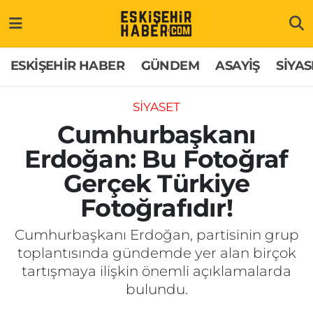
ESKİŞEHİR HABER
Gizlilik Politikası
Odunpazarı Hava Durumu
ESKİŞEHİR HABER
GÜNDEM
ASAYİŞ
SİYAS
GÜNDEM
Hakkımızda
Odunpazarı Trafik Yoğunluk Haritası
SİYASET
ASAYİŞ
İletişim
Süper Lig Puan Durumu ve Fikstür
Cumhurbaşkanı
Erdoğan: Bu Fotoğraf
SİYASET
Künye
Tüm Manşetler
Gerçek Türkiye
EKONOMİ
Son Dakika Haberleri
Fotoğrafıdır!
SAĞLIK
Haber Arşivi
Cumhurbaşkanı Erdoğan, partisinin grup
toplantısında gündemde yer alan birçok
EĞİTİM
tartışmaya ilişkin önemli açıklamalarda
bulundu.
SPOR