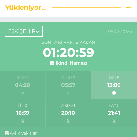
Yükleniyor...
ESKİŞEHİR
09.08.2026
SONRAKI VAKTE KALAN
01:20:59
İkindi Namazı
İMSAK
GÜNEŞ
ÖĞLE
04:20
05:57
13:09
İKINDI
AKŞAM
YATSI
16:59
20:10
21:41
Aylık Vakitler