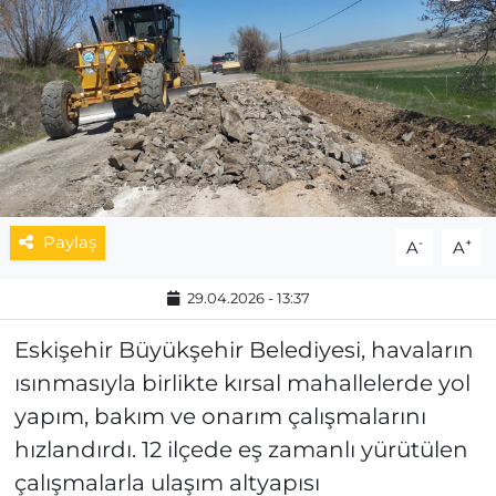
MAGAZİN
ESKİŞEHİRSPOR
Paylaş
-
+
A
A
29.04.2026 - 13:37
Eskişehir Büyükşehir Belediyesi, havaların
ısınmasıyla birlikte kırsal mahallelerde yol
yapım, bakım ve onarım çalışmalarını
hızlandırdı. 12 ilçede eş zamanlı yürütülen
çalışmalarla ulaşım altyapısı