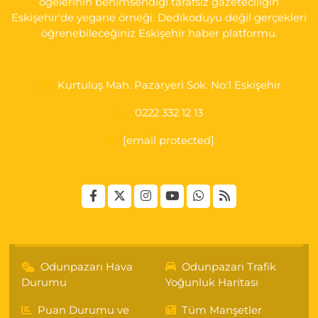
öğelerinin benimsendiği tarafsız gazeteciliğin
Eskişehir'de yegane örneği. Dedikoduyu değil gerçekleri
öğrenebileceğiniz Eskişehir haber platformu.
Kurtuluş Mah. Pazaryeri Sok. No:1 Eskişehir
0222 332 12 13
[email protected]
Odunpazarı Hava
Odunpazarı Trafik
Durumu
Yoğunluk Haritası
Puan Durumu ve
Tüm Manşetler