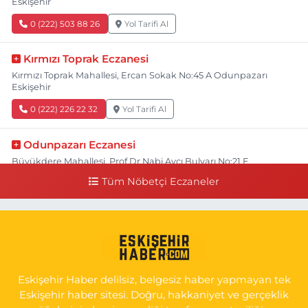
Eskişehir
0 (222) 503 88 26
Yol Tarifi Al
Kırmızı Toprak Eczanesi
Kırmızı Toprak Mahallesi, Ercan Sokak No:45 A Odunpazarı
Eskişehir
0 (222) 226 22 32
Yol Tarifi Al
Odunpazarı Eczanesi
Büyükdere Mahallesi, Prof.Dr.Nabi Avcı Bulvarı No:21 E
Odunpazarı Eskişehir
Tüm Nöbetçi Eczaneler
0 (505) 506 26 00
Yol Tarifi Al
Serap Eczanesi
Yenidoğan Mahallesi, Şehit Serkan Özaydın Caddesi No:8 B
Odunpazarı Eskişehir
Eskişehir Haber delilsiz, belgesiz haber yapmayan tek
0 (222) 237 75 17
Yol Tarifi Al
Eskişehir haber sitesi. Doğru, hakkaniyet ve gerçeklik