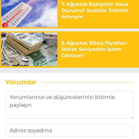
7 Ağustos Eskişehir Hava
Durumu! Sıcaklar Etkisini
Artırıyor
6 Ağustos Döviz Fiyatları
Rekor Seviyeden İşlem
Görüyor!
Yorumlar