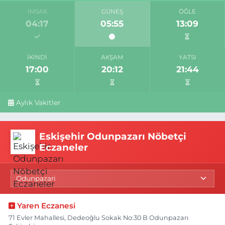
İMSAK
GÜNEŞ
ÖĞLE
04:17
05:55
13:09
İKINDI
AKŞAM
YATSI
17:00
20:12
21:44
Aylık Vakitler
Eskişehir Odunpazarı Nöbetçi
Eczaneler
Yaren Eczanesi
71 Evler Mahallesi, Dedeoğlu Sokak No:30 B Odunpazarı