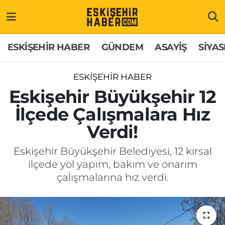
ESKİŞEHİR HABER
Gizlilik Politikası
Odunpazarı Hava Durumu
ESKİŞEHİR HABER
GÜNDEM
ASAYİŞ
SİYAS
GÜNDEM
Hakkımızda
Odunpazarı Trafik Yoğunluk Haritası
ESKİŞEHİR HABER
ASAYİŞ
İletişim
Süper Lig Puan Durumu ve Fikstür
Eskişehir Büyükşehir 12
İlçede Çalışmalara Hız
SİYASET
Künye
Tüm Manşetler
Verdi!
EKONOMİ
Son Dakika Haberleri
Eskişehir Büyükşehir Belediyesi, 12 kırsal
ilçede yol yapım, bakım ve onarım
SAĞLIK
Haber Arşivi
çalışmalarına hız verdi.
EĞİTİM
SPOR