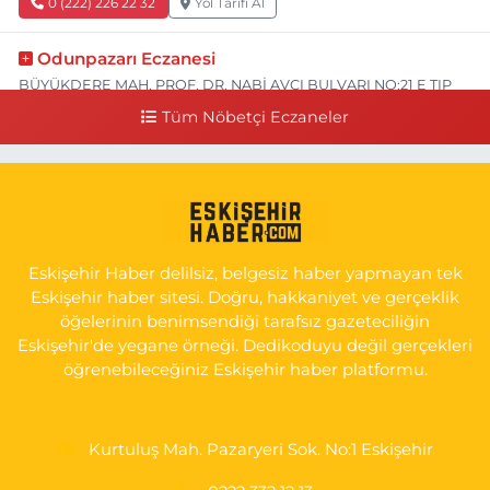
0 (222) 226 22 32
Yol Tarifi Al
Odunpazarı Eczanesi
BÜYÜKDERE MAH. PROF. DR. NABİ AVCI BULVARI NO:21 E TIP
FAKÜLTESİ KARŞISI
Tüm Nöbetçi Eczaneler
0 (505) 506 26 00
Yol Tarifi Al
Serap Eczanesi
YENİDOĞAN MH.ŞEHİT SERKAN ÖZAYDIN CD.8 B ESKİ DEVLET
HAST. DOĞUMEVİ KARŞ.
Eskişehir Haber delilsiz, belgesiz haber yapmayan tek
0 (222) 237 75 17
Yol Tarifi Al
Eskişehir haber sitesi. Doğru, hakkaniyet ve gerçeklik
öğelerinin benimsendiği tarafsız gazeteciliğin
Eskişehir'de yegane örneği. Dedikoduyu değil gerçekleri
öğrenebileceğiniz Eskişehir haber platformu.
Kurtuluş Mah. Pazaryeri Sok. No:1 Eskişehir