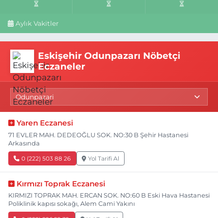
Aylık Vakitler
Eskişehir Odunpazarı Nöbetçi
Eczaneler
Yaren Eczanesi
71 EVLER MAH. DEDEOĞLU SOK. NO:30 B Şehir Hastanesi
Arkasında
0 (222) 503 88 26
Yol Tarifi Al
Kırmızı Toprak Eczanesi
KIRMIZI TOPRAK MAH. ERCAN SOK. NO:60 B Eski Hava Hastanesi
Poliklinik kapısı sokağı, Alem Cami Yakını