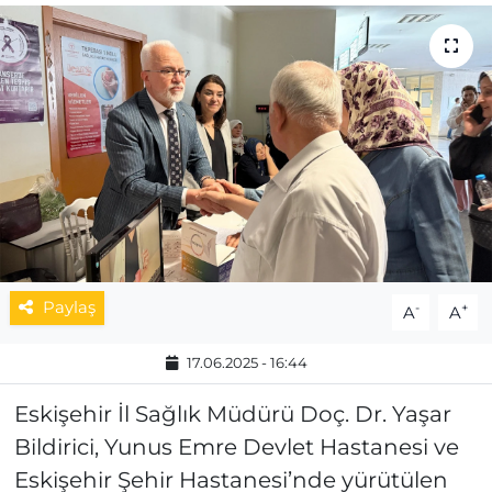
MAGAZİN
ESKİŞEHİRSPOR
Paylaş
-
+
A
A
17.06.2025 - 16:44
Eskişehir İl Sağlık Müdürü Doç. Dr. Yaşar
Bildirici, Yunus Emre Devlet Hastanesi ve
Eskişehir Şehir Hastanesi’nde yürütülen