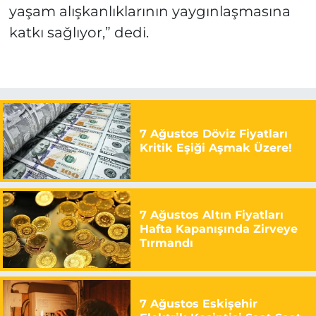
yaşam alışkanlıklarının yaygınlaşmasına
katkı sağlıyor,” dedi.
7 Ağustos Döviz Fiyatları
Kritik Eşiği Aşmak Üzere!
7 Ağustos Altın Fiyatları
Hafta Kapanışında Zirveye
Tırmandı
7 Ağustos Eskişehir