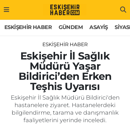
ESKİŞEHİR HABER
Gizlilik Politikası
Odunpazarı Hava Durumu
ESKİŞEHİR HABER
GÜNDEM
ASAYİŞ
SİYAS
GÜNDEM
Hakkımızda
Odunpazarı Trafik Yoğunluk Haritası
ESKİŞEHİR HABER
ASAYİŞ
İletişim
Süper Lig Puan Durumu ve Fikstür
Eskişehir İl Sağlık
Müdürü Yaşar
SİYASET
Künye
Tüm Manşetler
Bildirici’den Erken
EKONOMİ
Son Dakika Haberleri
Teşhis Uyarısı
SAĞLIK
Haber Arşivi
Eskişehir İl Sağlık Müdürü Bildirici'den
hastanelere ziyaret. Hastanelerdeki
EĞİTİM
bilgilendirme, tarama ve danışmanlık
faaliyetlerini yerinde inceledi.
SPOR