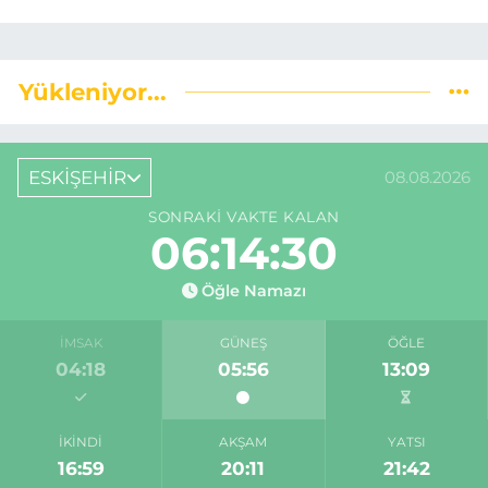
Yükleniyor...
ESKİŞEHİR
08.08.2026
SONRAKI VAKTE KALAN
06:14:30
Öğle Namazı
İMSAK
GÜNEŞ
ÖĞLE
04:18
05:56
13:09
İKINDI
AKŞAM
YATSI
16:59
20:11
21:42