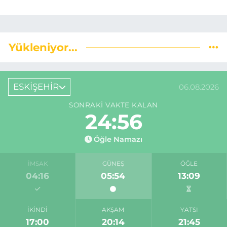
Yükleniyor...
ESKİŞEHİR
06.08.2026
SONRAKI VAKTE KALAN
24:55
Öğle Namazı
İMSAK
GÜNEŞ
ÖĞLE
04:16
05:54
13:09
İKINDI
AKŞAM
YATSI
17:00
20:14
21:45