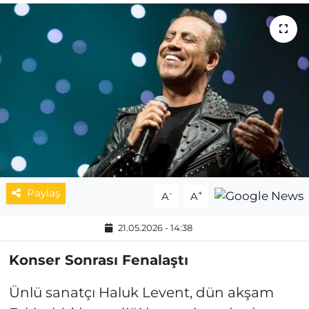
MAGAZİN
ESKİŞEHİRSPOR
Paylaş
-
+
A
A
21.05.2026 - 14:38
Konser Sonrası Fenalaştı
Ünlü sanatçı Haluk Levent, dün akşam