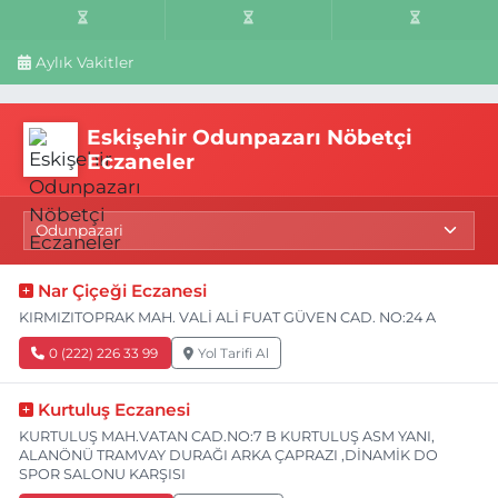
Aylık Vakitler
Eskişehir Odunpazarı Nöbetçi
Eczaneler
Nar Çiçeği Eczanesi
KIRMIZITOPRAK MAH. VALİ ALİ FUAT GÜVEN CAD. NO:24 A
0 (222) 226 33 99
Yol Tarifi Al
Kurtuluş Eczanesi
KURTULUŞ MAH.VATAN CAD.NO:7 B KURTULUŞ ASM YANI,
ALANÖNÜ TRAMVAY DURAĞI ARKA ÇAPRAZI ,DİNAMİK DO
SPOR SALONU KARŞISI