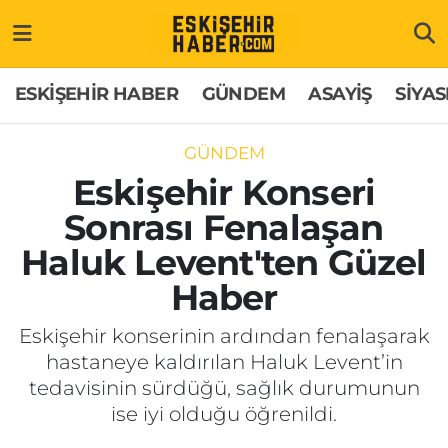
ESKİŞEHİR HABER
Gizlilik Politikası
Odunpazarı Hava Durumu
ESKİŞEHİR HABER
GÜNDEM
ASAYİŞ
SİYAS
GÜNDEM
Hakkımızda
Odunpazarı Trafik Yoğunluk Haritası
GÜNDEM
ASAYİŞ
İletişim
Süper Lig Puan Durumu ve Fikstür
Eskişehir Konseri
Sonrası Fenalaşan
SİYASET
Künye
Tüm Manşetler
Haluk Levent'ten Güzel
EKONOMİ
Son Dakika Haberleri
Haber
SAĞLIK
Haber Arşivi
Eskişehir konserinin ardından fenalaşarak
hastaneye kaldırılan Haluk Levent’in
EĞİTİM
tedavisinin sürdüğü, sağlık durumunun
ise iyi olduğu öğrenildi.
SPOR