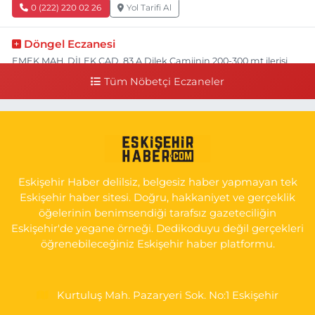
0 (222) 220 02 26
Yol Tarifi Al
Döngel Eczanesi
EMEK MAH. DİLEK CAD. 83 A Dilek Camiinin 200-300 mt ilerisi
bim markete kadar sol tarafı
Tüm Nöbetçi Eczaneler
0 (222) 250 11 88
Yol Tarifi Al
Tepeoğlu Eczanesi
İSTİKLAL MAH. ŞAİR FUZULİ CAD. NO:35 A HAVA HASTANESİ
KARŞI KÖŞESİ ŞAİR FUZULİ AİLE SAĞLIĞI MERKEZİ KARŞISI
Eskişehir Haber delilsiz, belgesiz haber yapmayan tek
0 (222) 230 11 31
Yol Tarifi Al
Eskişehir haber sitesi. Doğru, hakkaniyet ve gerçeklik
öğelerinin benimsendiği tarafsız gazeteciliğin
Eskişehir'de yegane örneği. Dedikoduyu değil gerçekleri
öğrenebileceğiniz Eskişehir haber platformu.
Kurtuluş Mah. Pazaryeri Sok. No:1 Eskişehir