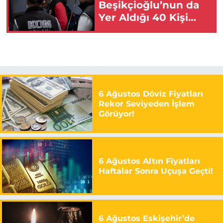
Beşikçioğlu’nun da
Yer Aldığı 40 Kişi
Tutuklandı!
6 Ağustos Döviz Fiyatları
Rekor Seviyeden İşlem
Görüyor!
6 Ağustos Altın Fiyatları
Haftalar Sonra Uçuşa Geçti!
6 Ağustos Eskişehir’de