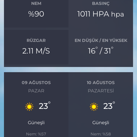
NEM
BASINÇ
%90
1011 HPA
hpa
RÜZGAR
EN DÜŞÜK / EN YÜKSEK
°
°
2.11 M/S
16
/ 31
09 AĞUSTOS
10 AĞUSTOS
PAZAR
PAZARTESI
°
°
23
23
Güneşli
Güneşli
Nem: %57
Nem: %58