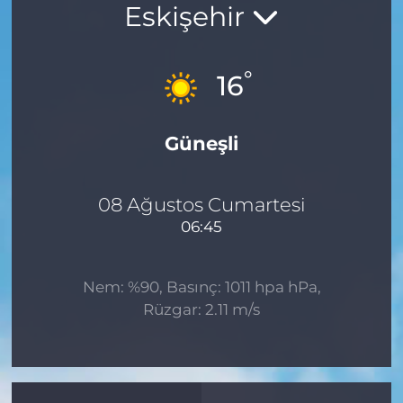
Eskişehir
MAGAZİN
°
16
ESKİŞEHİRSPOR
Güneşli
08 Ağustos Cumartesi
06:45
Nem: %90, Basınç: 1011 hpa hPa,
Rüzgar: 2.11 m/s