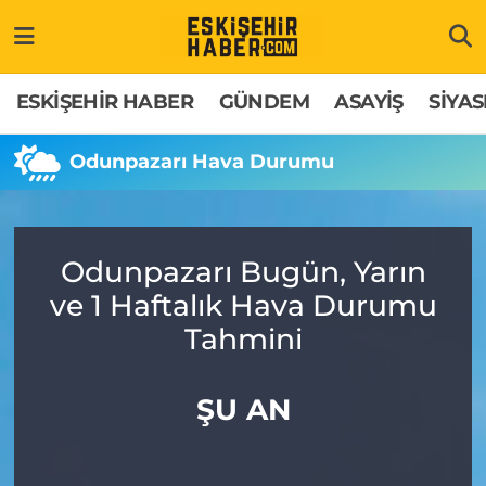
ESKİŞEHİR HABER
Gizlilik Politikası
Odunpazarı Hava Durumu
ESKİŞEHİR HABER
GÜNDEM
ASAYİŞ
SİYAS
GÜNDEM
Hakkımızda
Odunpazarı Trafik Yoğunluk Haritası
Odunpazarı Hava Durumu
ASAYİŞ
İletişim
Süper Lig Puan Durumu ve Fikstür
SİYASET
Künye
Tüm Manşetler
Odunpazarı Bugün, Yarın
ve 1 Haftalık Hava Durumu
EKONOMİ
Son Dakika Haberleri
Tahmini
SAĞLIK
Haber Arşivi
ŞU AN
EĞİTİM
SPOR