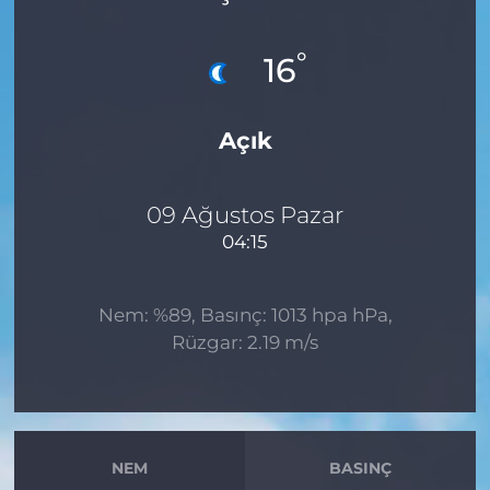
MAGAZİN
°
16
ESKİŞEHİRSPOR
Açık
09 Ağustos Pazar
04:15
Nem: %89, Basınç: 1013 hpa hPa,
Rüzgar: 2.19 m/s
NEM
BASINÇ