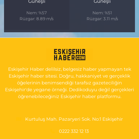
Güneşli
Güneşli
Nem: %57
Nem: %51
Rüzgar: 8.89 m/s
Rüzgar: 3.11 m/s
Eskişehir Haber delilsiz, belgesiz haber yapmayan tek
Eskişehir haber sitesi. Doğru, hakkaniyet ve gerçeklik
öğelerinin benimsendiği tarafsız gazeteciliğin
Eskişehir'de yegane örneği. Dedikoduyu değil gerçekleri
öğrenebileceğiniz Eskişehir haber platformu.
Kurtuluş Mah. Pazaryeri Sok. No:1 Eskişehir
0222 332 12 13