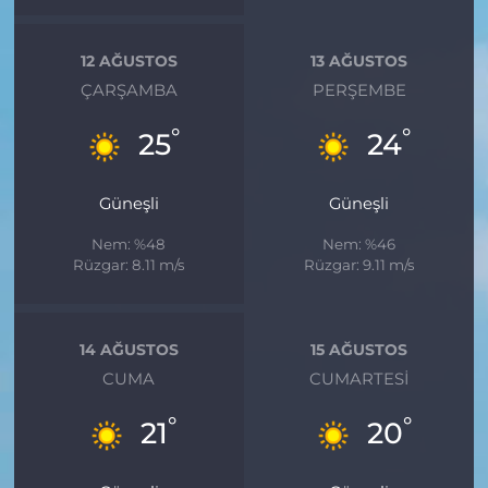
12 AĞUSTOS
13 AĞUSTOS
ÇARŞAMBA
PERŞEMBE
°
°
25
24
Güneşli
Güneşli
Nem: %48
Nem: %46
Rüzgar: 8.11 m/s
Rüzgar: 9.11 m/s
14 AĞUSTOS
15 AĞUSTOS
CUMA
CUMARTESI
°
°
21
20