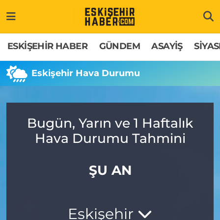
ESKİŞEHİR HABER
Gizlilik Politikası
Odunpazarı Hava Durumu
ESKİŞEHİR HABER
GÜNDEM
ASAYİŞ
SİYAS
GÜNDEM
Hakkımızda
Odunpazarı Trafik Yoğunluk Haritası
Eskişehir Hava Durumu
ASAYİŞ
İletişim
Süper Lig Puan Durumu ve Fikstür
SİYASET
Künye
Tüm Manşetler
Bugün, Yarın ve 1 Haftalık
Hava Durumu Tahmini
EKONOMİ
Son Dakika Haberleri
SAĞLIK
Haber Arşivi
ŞU AN
EĞİTİM
Eskişehir
SPOR