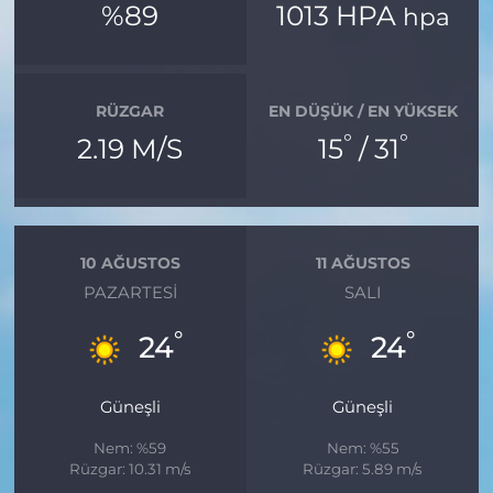
%89
1013 HPA
hpa
RÜZGAR
EN DÜŞÜK / EN YÜKSEK
°
°
2.19 M/S
15
/ 31
10 AĞUSTOS
11 AĞUSTOS
PAZARTESI
SALI
°
°
24
24
Güneşli
Güneşli
Nem: %59
Nem: %55
Rüzgar: 10.31 m/s
Rüzgar: 5.89 m/s