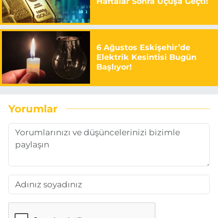
Haftalar Sonra Uçuşa Geçti!
6 Ağustos Eskişehir’de
Elektrik Kesintisi Bugün
Başlıyor!
Yorumlar