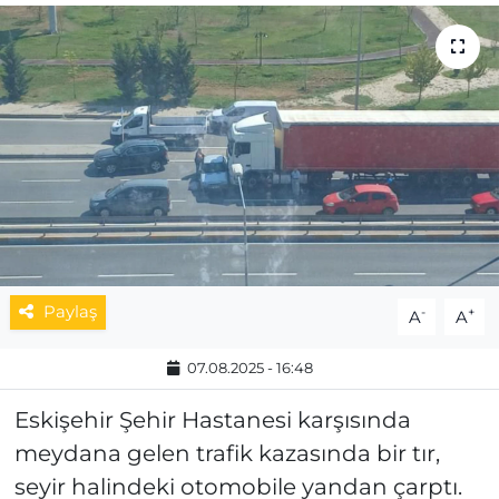
MAGAZİN
ESKİŞEHİRSPOR
Paylaş
-
+
A
A
07.08.2025 - 16:48
Eskişehir Şehir Hastanesi karşısında
meydana gelen trafik kazasında bir tır,
seyir halindeki otomobile yandan çarptı.