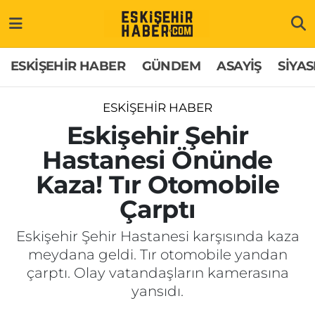
ESKİŞEHİR HABER
Gizlilik Politikası
Odunpazarı Hava Durumu
ESKİŞEHİR HABER
GÜNDEM
ASAYİŞ
SİYAS
GÜNDEM
Hakkımızda
Odunpazarı Trafik Yoğunluk Haritası
ESKİŞEHİR HABER
ASAYİŞ
İletişim
Süper Lig Puan Durumu ve Fikstür
Eskişehir Şehir
Hastanesi Önünde
SİYASET
Künye
Tüm Manşetler
Kaza! Tır Otomobile
EKONOMİ
Son Dakika Haberleri
Çarptı
SAĞLIK
Haber Arşivi
Eskişehir Şehir Hastanesi karşısında kaza
meydana geldi. Tır otomobile yandan
EĞİTİM
çarptı. Olay vatandaşların kamerasına
yansıdı.
SPOR