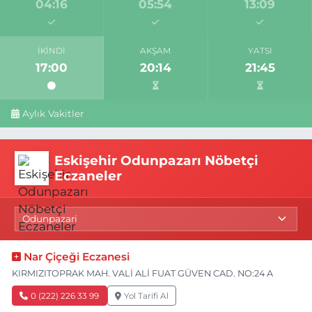
04:16
05:54
13:09
İKINDI
AKŞAM
YATSI
17:00
20:14
21:45
Aylık Vakitler
Eskişehir Odunpazarı Nöbetçi
Eczaneler
Nar Çiçeği Eczanesi
KIRMIZITOPRAK MAH. VALİ ALİ FUAT GÜVEN CAD. NO:24 A
0 (222) 226 33 99
Yol Tarifi Al