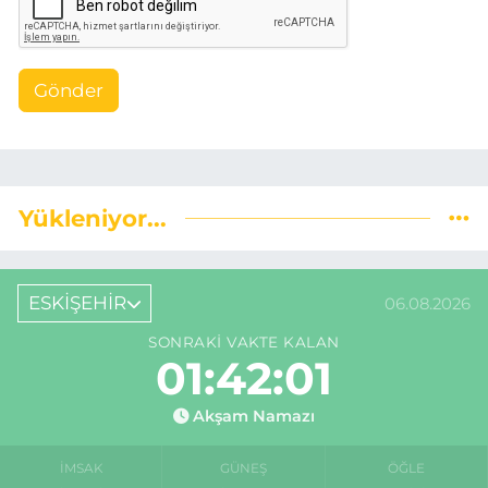
Gönder
Yükleniyor...
ESKİŞEHİR
06.08.2026
SONRAKI VAKTE KALAN
01:42:00
Akşam Namazı
İMSAK
GÜNEŞ
ÖĞLE