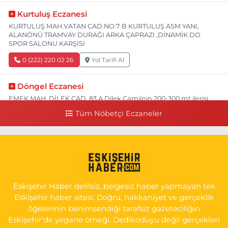
Kurtuluş Eczanesi
KURTULUŞ MAH.VATAN CAD.NO:7 B KURTULUŞ ASM YANI,
ALANÖNÜ TRAMVAY DURAĞI ARKA ÇAPRAZI ,DİNAMİK DO
SPOR SALONU KARŞISI
0 (222) 220 02 26
Yol Tarifi Al
Döngel Eczanesi
EMEK MAH. DİLEK CAD. 83 A Dilek Camiinin 200-300 mt ilerisi
bim markete kadar sol tarafı
Tüm Nöbetçi Eczaneler
0 (222) 250 11 88
Yol Tarifi Al
Tepeoğlu Eczanesi
İSTİKLAL MAH. ŞAİR FUZULİ CAD. NO:35 A HAVA HASTANESİ
KARŞI KÖŞESİ ŞAİR FUZULİ AİLE SAĞLIĞI MERKEZİ KARŞISI
Eskişehir Haber delilsiz, belgesiz haber yapmayan tek
0 (222) 230 11 31
Yol Tarifi Al
Eskişehir haber sitesi. Doğru, hakkaniyet ve gerçeklik
öğelerinin benimsendiği tarafsız gazeteciliğin
Eskişehir'de yegane örneği. Dedikoduyu değil gerçekleri